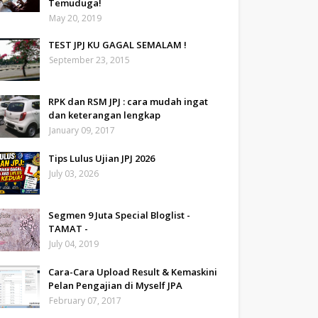
Temuduga!
May 20, 2019
TEST JPJ KU GAGAL SEMALAM !
September 23, 2015
RPK dan RSM JPJ : cara mudah ingat
dan keterangan lengkap
January 09, 2017
Tips Lulus Ujian JPJ 2026
July 03, 2026
Segmen 9 Juta Special Bloglist -
TAMAT -
July 04, 2019
Cara-Cara Upload Result & Kemaskini
Pelan Pengajian di Myself JPA
February 07, 2017