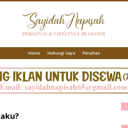
Home
Hubungi Saya
Penafian
 aku?