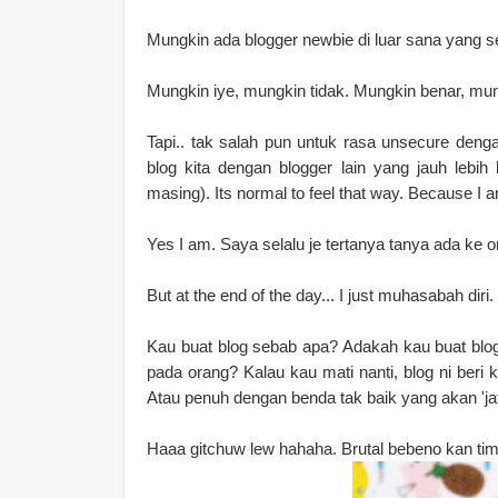
Mungkin ada blogger newbie di luar sana yang sed
Mungkin iye, mungkin tidak. Mungkin benar, mun
Tapi.. tak salah pun untuk rasa unsecure denga
blog kita dengan blogger lain yang jauh lebi
masing). Its normal to feel that way. Because I 
Yes I am. Saya selalu je tertanya tanya ada ke 
But at the end of the day... I just muhasabah diri.
Kau buat blog sebab apa? Adakah kau buat blo
pada orang? Kalau kau mati nanti, blog ni beri 
Atau penuh dengan benda tak baik yang akan 'jat
Haaa gitchuw lew hahaha. Brutal bebeno kan ti