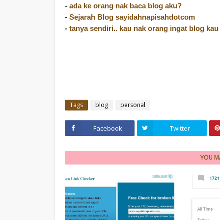
-
ada ke orang nak baca blog aku?
-
Sejarah Blog sayidahnapisahdotcom
-
tanya sendiri.. kau nak orang ingat blog ka
Tags
blog
personal
Facebook
Twitter
YOU MA