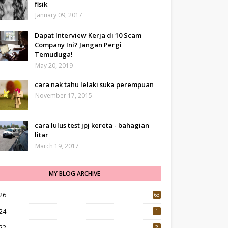
fisik
January 09, 2017
Dapat Interview Kerja di 10 Scam
Company Ini? Jangan Pergi
Temuduga!
May 20, 2019
cara nak tahu lelaki suka perempuan
November 17, 2015
cara lulus test jpj kereta - bahagian
litar
March 19, 2017
MY BLOG ARCHIVE
26
63
24
1
22
2