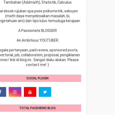
Tambahan (Addmath), Statistik, Calculus
ual ebook rujukan spa psee psikometrik, seksyen
(math daya menyelesaikan masalah, bi,
ngetahuan am) dan tips lulus temuduga kerajaan
A Passionate BLOGGER
An Ambitious YOUTUBER
egala pertanyaan, paid review, sponsored posts,
ertorial, job, collaboration, proposal, pengiklanan
nner/ link di blog ini.. Sangat dialu-alukan. Please
contact me! :)
SOCIAL PLUGIN
TOTAL PAGEVIEWS BLOG