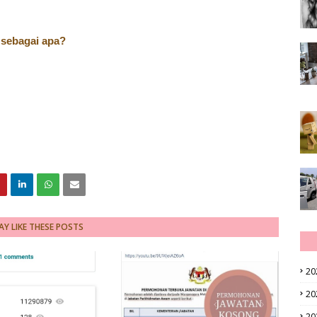
u sebagai apa?
Y LIKE THESE POSTS
20
20
20