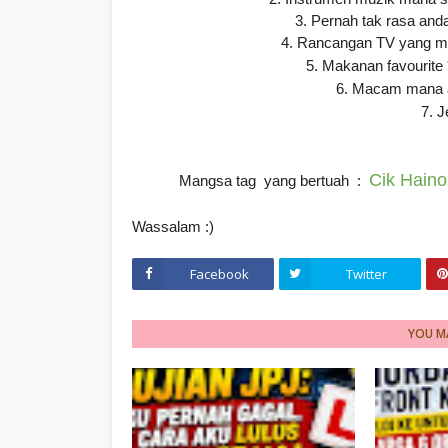
3. Pernah tak rasa and
4. Rancangan TV yang ma
5. Makanan favourite 
6. Macam mana a
7. J
Cik Hain
Mangsa tag yang bertuah :
Wassalam :)
Facebook
Twitter
YOU MA