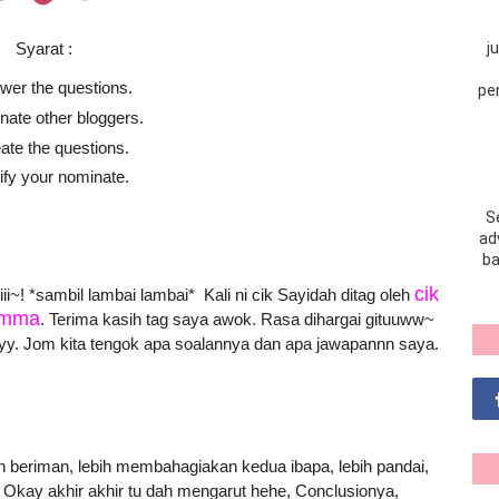
Syarat :
j
wer the questions.
pe
ate other bloggers.
ate the questions.
ify your nominate.
S
adv
ba
cik
ii~! *sambil lambai lambai* Kali ni cik Sayidah ditag oleh
mma
. Terima kasih tag saya awok. Rasa dihargai gituuww~
yy. Jom kita tengok apa soalannya dan apa jawapannn saya.
ih beriman, lebih membahagiakan kedua ibapa, lebih pandai,
. Okay akhir akhir tu dah mengarut hehe, Conclusionya,