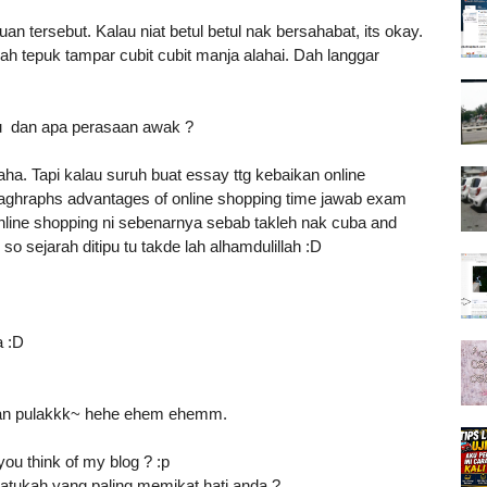
uan tersebut. Kalau niat betul betul nak bersahabat, its okay.
ah tepuk tampar cubit cubit manja alahai. Dah langgar
pu dan apa perasaan awak ?
a. Tapi kalau suruh buat essay ttg kebaikan online
raghraphs advantages of online shopping time jawab exam
 online shopping ni sebenarnya sebab takleh nak cuba and
so sejarah ditipu tu takde lah alhamdulillah :D
a :D
lan pulakkk~ hehe ehem ehemm.
you think of my blog ? :p
atukah yang paling memikat hati anda ?