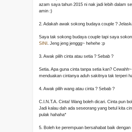
azam saya tahun 2015 ni nak jadi lebih dalam
amin :)
2. Adakah awak sokong budaya couple ? Jelask
Saya tak sokong budaya couple tapi saya sokong
SINI
. Jeng jeng jenggg~ hehehe :p
3. Awak pilih cinta atau setia ? Sebab ?
Setia. Apa guna cinta tanpa setia kan? Cewahh~ 
menduakan cintanya aduh sakitnya tak terperi ha
4. Awak pilih wang atau cinta ? Sebab ?
C.I.N.T.A. Cinta! Wang boleh dicari. Cinta pun bol
Jadi kalau dah ada seseorang yang betul kita cint
pulak hahaha*
5. Boleh ke perempuan bersahabat baik dengan l