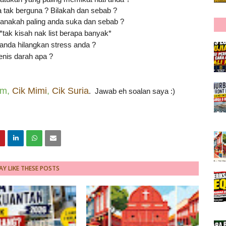
a tak berguna ? Bilakah dan sebab ?
nakah paling anda suka dan sebab ?
*tak kisah nak list berapa banyak*
nda hilangkan stress anda ?
enis darah apa ?
om
,
Cik Mimi
,
Cik Suria
. Jawab eh soalan saya :)
Y LIKE THESE POSTS