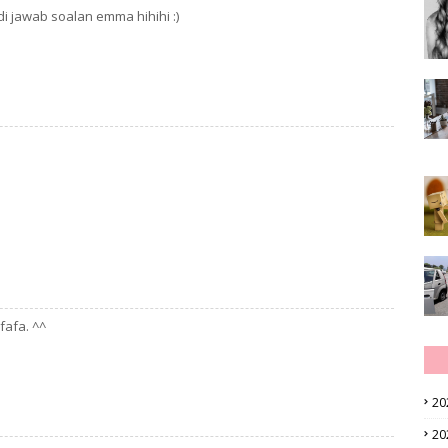
i jawab soalan emma hihihi :)
fafa. ^^
20
20