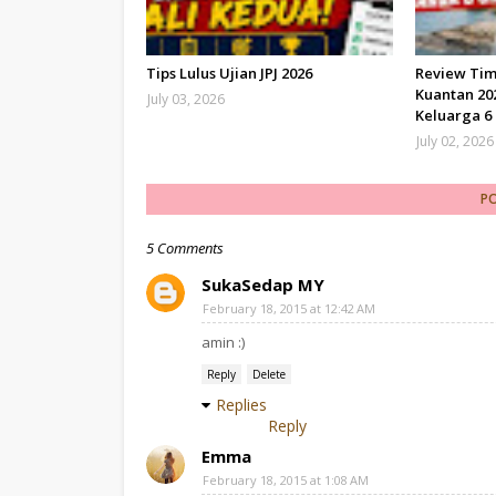
Tips Lulus Ujian JPJ 2026
Review Tim
Kuantan 202
July 03, 2026
Keluarga 6
July 02, 2026
P
5 Comments
SukaSedap MY
February 18, 2015 at 12:42 AM
amin :)
Reply
Delete
Replies
Reply
Emma
February 18, 2015 at 1:08 AM