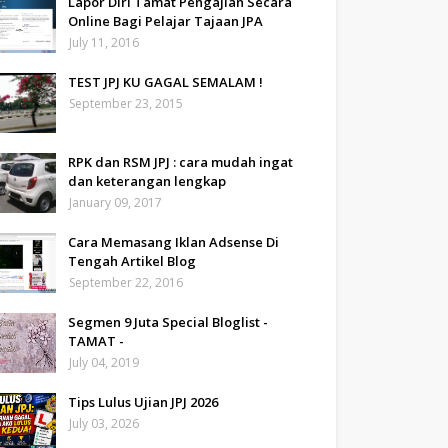
Lapor Diri Tamat Pengajian Secara
Online Bagi Pelajar Tajaan JPA
July 11, 2016
TEST JPJ KU GAGAL SEMALAM !
September 23, 2015
RPK dan RSM JPJ : cara mudah ingat
dan keterangan lengkap
January 09, 2017
Cara Memasang Iklan Adsense Di
Tengah Artikel Blog
September 22, 2016
Segmen 9 Juta Special Bloglist -
TAMAT -
July 04, 2019
Tips Lulus Ujian JPJ 2026
July 03, 2026