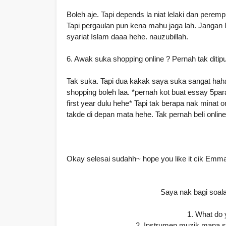
Boleh aje. Tapi depends la niat lelaki dan peremp
Tapi pergaulan pun kena mahu jaga lah. Jangan l
syariat Islam daaa hehe. nauzubillah.
6. Awak suka shopping online ? Pernah tak diti
Tak suka. Tapi dua kakak saya suka sangat hahah
shopping boleh laa. *pernah kot buat essay 5pa
first year dulu hehe* Tapi tak berapa nak minat
takde di depan mata hehe. Tak pernah beli online 
Okay selesai sudahh~ hope you like it cik Emm
Saya nak bagi soa
1. What do 
2. Instrumen muzik mana s