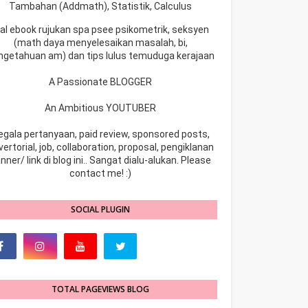
Tambahan (Addmath), Statistik, Calculus
ual ebook rujukan spa psee psikometrik, seksyen
(math daya menyelesaikan masalah, bi,
ngetahuan am) dan tips lulus temuduga kerajaan
A Passionate BLOGGER
An Ambitious YOUTUBER
egala pertanyaan, paid review, sponsored posts,
ertorial, job, collaboration, proposal, pengiklanan
nner/ link di blog ini.. Sangat dialu-alukan. Please
contact me! :)
SOCIAL PLUGIN
TOTAL PAGEVIEWS BLOG