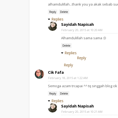
alhamdulillah...thank you ya akak sebab sud
Reply
Delete
Replies
Sayidah Napisah
February 20, 2015 at 10:20 AM
Alhamdulillah sama sama :D
Delete
Replies
Reply
Reply
Cik Fafa
February 18, 2015 at 1:22 AM
Semoga azam trcapai ^^ tq singgah blog cik 
Reply
Delete
Replies
Sayidah Napisah
February 20, 2015 at 10:21 AM