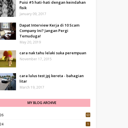
Puisi #5 hati-hati dengan keindahan
fisik
January 09, 2017
Dapat Interview Kerja di 10 Scam
Company Ini? Jangan Pergi
Temuduga!
May 20, 2019
cara nak tahu lelaki suka perempuan
November 17, 2015
cara lulus test jpj kereta - bahagian
litar
March 19, 2017
MY BLOG ARCHIVE
26
63
24
1