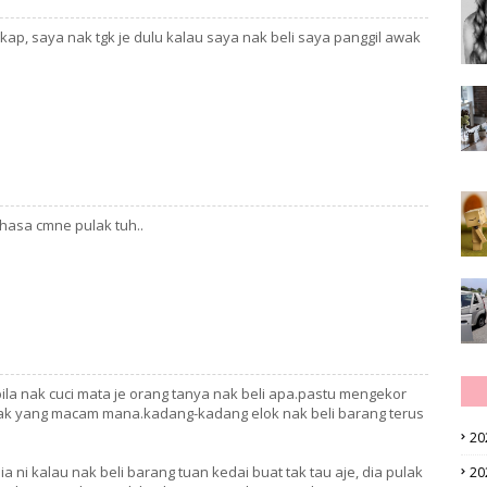
ap, saya nak tgk je dulu kalau saya nak beli saya panggil awak
hasa cmne pulak tuh..
la nak cuci mata je orang tanya nak beli apa.pastu mengekor
i nak yang macam mana.kadang-kadang elok nak beli barang terus
20
ni kalau nak beli barang tuan kedai buat tak tau aje, dia pulak
20