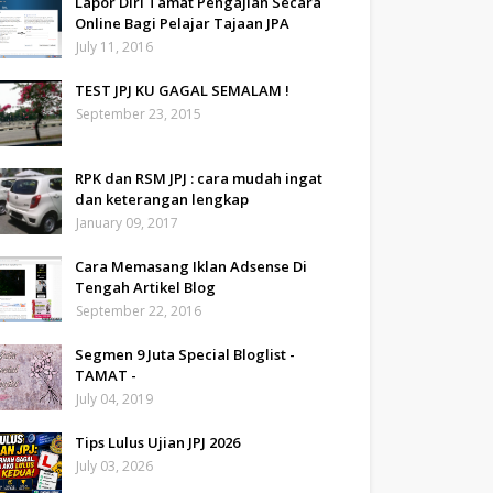
Lapor Diri Tamat Pengajian Secara
Online Bagi Pelajar Tajaan JPA
July 11, 2016
TEST JPJ KU GAGAL SEMALAM !
September 23, 2015
RPK dan RSM JPJ : cara mudah ingat
dan keterangan lengkap
January 09, 2017
Cara Memasang Iklan Adsense Di
Tengah Artikel Blog
September 22, 2016
Segmen 9 Juta Special Bloglist -
TAMAT -
July 04, 2019
Tips Lulus Ujian JPJ 2026
July 03, 2026