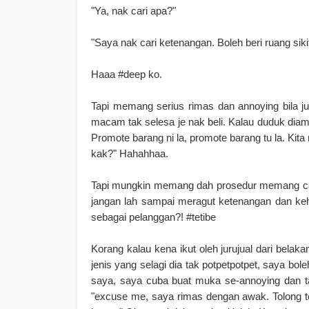
"Ya, nak cari apa?"
"Saya nak cari ketenangan. Boleh beri ruang siki
Haaa #deep ko.
Tapi memang serius rimas dan annoying bila juru
macam tak selesa je nak beli. Kalau duduk dia
Promote barang ni la, promote barang tu la. Kita
kak?" Hahahhaa.
Tapi mungkin memang dah prosedur memang camt
jangan lah sampai meragut ketenangan dan ke
sebagai pelanggan?! #tetibe
Korang kalau kena ikut oleh jurujual dari bela
jenis yang selagi dia tak potpetpotpet, saya bol
saya, saya cuba buat muka se-annoying dan ta
"excuse me, saya rimas dengan awak. Tolong tep