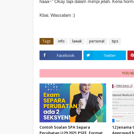
haaa~" Okay tapi dalam mimpi jelah. Kena horma
Kbai. Wassalam :)
Tags
info
lawak
personal
tips
Facebook
Twitter
YOU MA
Contoh Soalan SPA Separa
12 Jenama
Perubatan U29 2021 PSEE, Format
Approved b