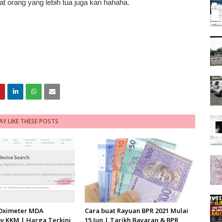
t orang yang lebih tua juga kan hahaha.
Y LIKE THESE POSTS
 Oximeter MDA
Cara buat Rayuan BPR 2021 Mulai
y KKM | Harga Terkini
15 Jun | Tarikh Bayaran & BPR