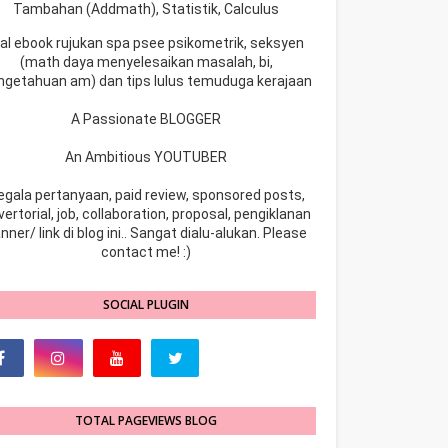
Tambahan (Addmath), Statistik, Calculus
ual ebook rujukan spa psee psikometrik, seksyen
(math daya menyelesaikan masalah, bi,
ngetahuan am) dan tips lulus temuduga kerajaan
A Passionate BLOGGER
An Ambitious YOUTUBER
egala pertanyaan, paid review, sponsored posts,
ertorial, job, collaboration, proposal, pengiklanan
nner/ link di blog ini.. Sangat dialu-alukan. Please
contact me! :)
SOCIAL PLUGIN
TOTAL PAGEVIEWS BLOG