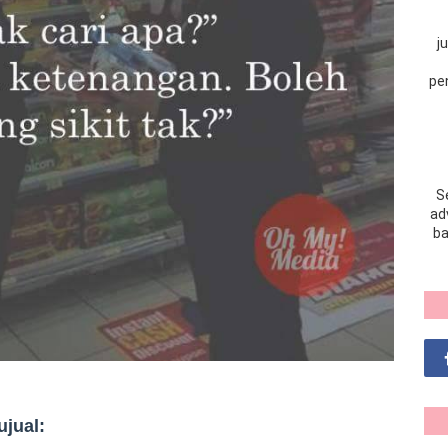
j
pe
S
adv
ba
ujual: