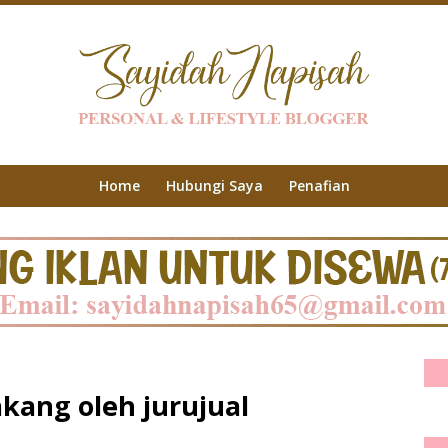
Home
Hubungi Saya
Penafian
akang oleh jurujual