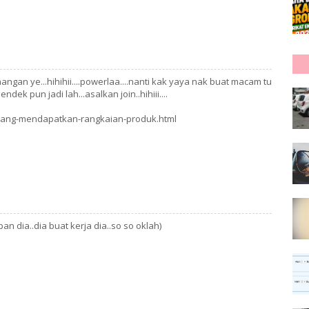
tenangan ye...hihihii....powerlaa....nanti kak yaya nak buat macam tu
endek pun jadi lah...asalkan join..hihiii....
uang-mendapatkan-rangkaian-produk.html
n dia..dia buat kerja dia..so so oklah)