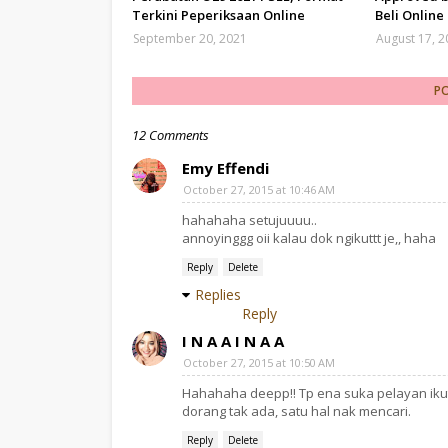
Terkini Peperiksaan Online
Beli Online
September 20, 2021
August 17, 
P
12 Comments
Emy Effendi
October 27, 2015 at 10:46 AM
hahahaha setujuuuu..
annoyinggg oii kalau dok ngikuttt je,, haha
Reply
Delete
Replies
Reply
I N A A I N A A
October 27, 2015 at 10:50 AM
Hahahaha deepp!! Tp ena suka pelayan ikut
dorang tak ada, satu hal nak mencari.
Reply
Delete