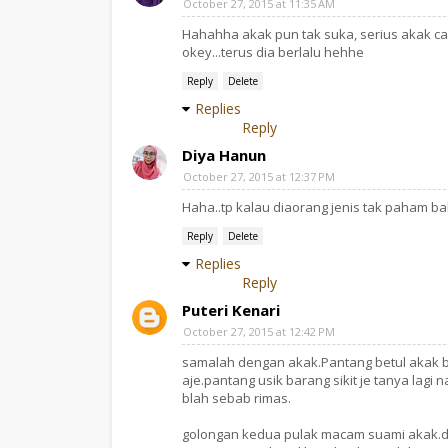
October 27, 2015 at 11:35 AM
Hahahha akak pun tak suka, serius akak cak
okey...terus dia berlalu hehhe
Reply
Delete
Replies
Reply
Diya Hanun
October 27, 2015 at 12:37 PM
Haha..tp kalau diaorang jenis tak paham ba
Reply
Delete
Replies
Reply
Puteri Kenari
October 27, 2015 at 12:42 PM
samalah dengan akak.Pantang betul akak bi
aje.pantang usik barang sikit je tanya lag
blah sebab rimas.
golongan kedua pulak macam suami akak.dia 