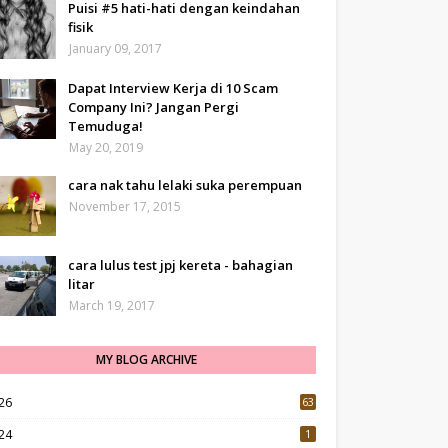
Puisi #5 hati-hati dengan keindahan
fisik
January 09, 2017
Dapat Interview Kerja di 10 Scam
Company Ini? Jangan Pergi
Temuduga!
May 20, 2019
cara nak tahu lelaki suka perempuan
November 17, 2015
cara lulus test jpj kereta - bahagian
litar
March 19, 2017
MY BLOG ARCHIVE
26
63
24
1