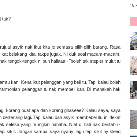
18,
t tak?"
jual asyik nak ikut kita je semasa pilih-pilih barang. Rasa
m kat belakang kita, takpe jugak. Ni duk soal macam-macam.
 nak tengok-tengok ni pun hailaaa~ "boleh tak stepler mulut tu
u kan. Kena ikut pelanggan yang beli tu. Tapi kalau boleh
harmonian pelanggan tu nak membeli kan. Di manakah hak
kang, korang buat apa dan korang ghaseee? Kalau saya, saya
eh bertenang lagi. Tapi kalau dah asyik membebel itu ini dekat
k selesa yang mungkin hahaha. Niat di hati nak beritahu~
i sikit. Jangan sampai saya nyanyi lagu tepi sikit by sleeq