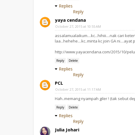
Replies
Reply
yaya cendana
October 27, 2015 at 10:55 AM
assalamualaikum....kc...hihiii....nak cari ke
laa...hehehe....kc..minta kc join GA ni....ayat p
http://www.yayacendana.com/2015/10/pel
Reply
Delete
Replies
Reply
PCL
October 27, 2015 at 11:17 AM
Hah..memang nyampah giler ! (tak sebut depa
Reply
Delete
Replies
Reply
Julia Johari