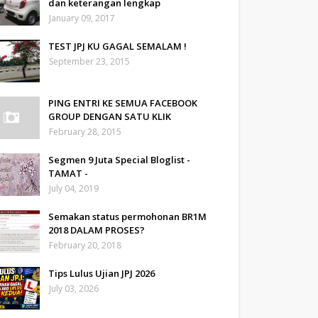
dan keterangan lengkap
January 09, 2017
TEST JPJ KU GAGAL SEMALAM !
September 23, 2015
PING ENTRI KE SEMUA FACEBOOK
GROUP DENGAN SATU KLIK
February 28, 2015
Segmen 9 Juta Special Bloglist -
TAMAT -
July 04, 2019
Semakan status permohonan BR1M
2018 DALAM PROSES?
February 20, 2018
Tips Lulus Ujian JPJ 2026
July 03, 2026