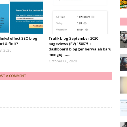
links! effect SEO blog
Trafik blog September 2020
ri & fix it?
pageviews (PV) 150K?! +
dashboard blogger berwajah baru
3, 2020
menguji.......
October 06, 2020
OST A COMMENT