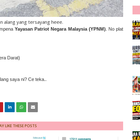
 alang yang tersayang heee.
empena
Yayasan Patriot Negara Malaysia (YPNM)
. No plat
era Darat)
lang saya ni? Ce teka..
Y LIKE THESE POSTS