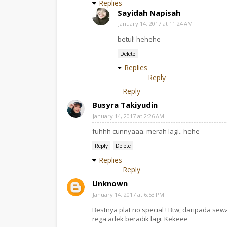
Replies
Sayidah Napisah
January 14, 2017 at 11:24 AM
betul! hehehe
Delete
Replies
Reply
Reply
Busyra Takiyudin
January 14, 2017 at 2:26 AM
fuhhh cunnyaaa. merah lagi.. hehe
Reply
Delete
Replies
Reply
Unknown
January 14, 2017 at 6:53 PM
Bestnya plat no special ! Btw, daripada se
rega adek beradik lagi. Kekeee