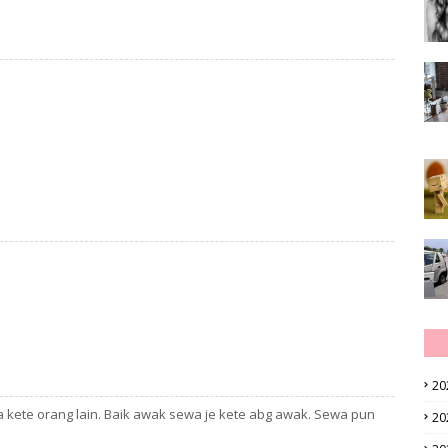
20
wa kete orang lain. Baik awak sewa je kete abg awak. Sewa pun
20