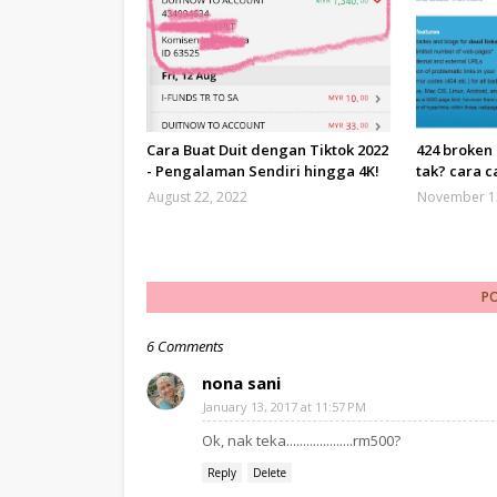
Cara Buat Duit dengan Tiktok 2022
424 broken 
- Pengalaman Sendiri hingga 4K!
tak? cara ca
August 22, 2022
November 1
P
6 Comments
nona sani
January 13, 2017 at 11:57 PM
Ok, nak teka....................rm500?
Reply
Delete