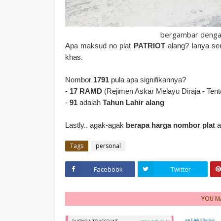
bergambar dengan
Apa maksud no plat
PATRIOT
alang? Ianya s
khas.
Nombor
1791
pula apa signifikannya?
-
17 RAMD
(Rejimen Askar Melayu Diraja - Tent
-
91
adalah
Tahun Lahir alang
Lastly.. agak-agak
berapa harga nombor plat
a
Tags
personal
Facebook
Twitter
YOU MA