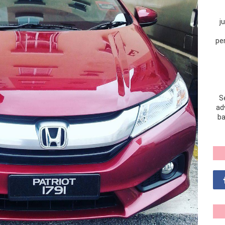
j
pe
S
adv
ba