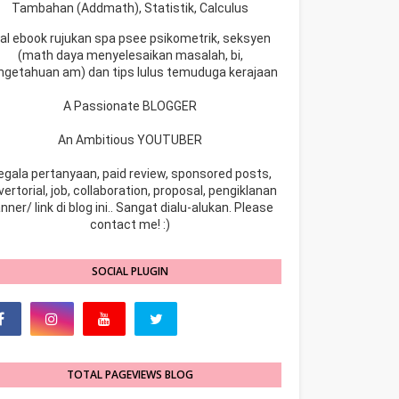
Tambahan (Addmath), Statistik, Calculus
ual ebook rujukan spa psee psikometrik, seksyen
(math daya menyelesaikan masalah, bi,
ngetahuan am) dan tips lulus temuduga kerajaan
A Passionate BLOGGER
An Ambitious YOUTUBER
egala pertanyaan, paid review, sponsored posts,
ertorial, job, collaboration, proposal, pengiklanan
nner/ link di blog ini.. Sangat dialu-alukan. Please
contact me! :)
SOCIAL PLUGIN
TOTAL PAGEVIEWS BLOG