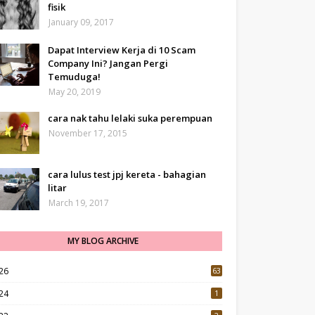
fisik
January 09, 2017
Dapat Interview Kerja di 10 Scam
Company Ini? Jangan Pergi
Temuduga!
May 20, 2019
cara nak tahu lelaki suka perempuan
November 17, 2015
cara lulus test jpj kereta - bahagian
litar
March 19, 2017
MY BLOG ARCHIVE
26
63
24
1