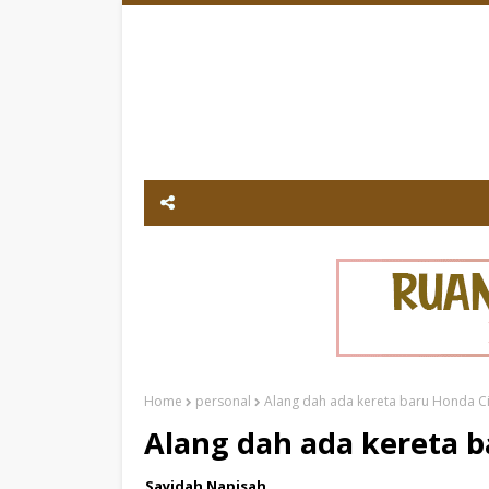
Home
personal
Alang dah ada kereta baru Honda City
Alang dah ada kereta ba
Sayidah Napisah