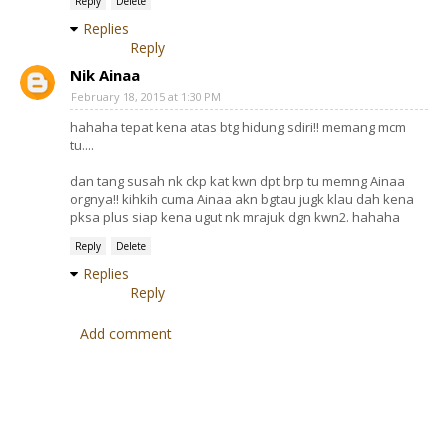
Reply
Delete
Replies
Reply
Nik Ainaa
February 18, 2015 at 1:30 PM
hahaha tepat kena atas btg hidung sdiri!! memang mcm
tu....
dan tang susah nk ckp kat kwn dpt brp tu memng Ainaa
orgnya!! kihkih cuma Ainaa akn bgtau jugk klau dah kena
pksa plus siap kena ugut nk mrajuk dgn kwn2. hahaha
Reply
Delete
Replies
Reply
Add comment