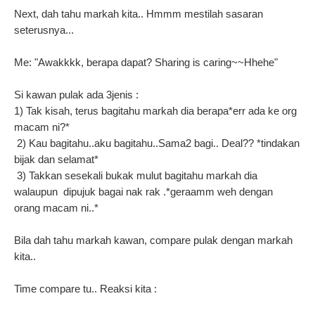
Next, dah tahu markah kita.. Hmmm mestilah sasaran
seterusnya...
Me: "Awakkkk, berapa dapat? Sharing is caring~~Hhehe"
Si kawan pulak ada 3jenis :
1) Tak kisah, terus bagitahu markah dia berapa*err ada ke org
macam ni?*
2) Kau bagitahu..aku bagitahu..Sama2 bagi.. Deal??
*tindakan
bijak dan selamat*
3) Takkan sesekali bukak mulut bagitahu markah dia
walaupun
dipujuk bagai
nak rak .*geraamm weh dengan
orang macam
ni..*
Bila dah tahu markah kawan, compare pulak dengan markah
kita..
Time compare tu.. Reaksi kita :