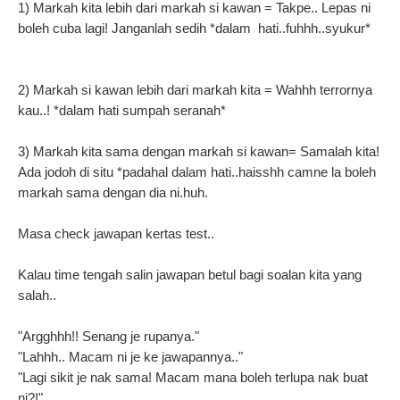
1) Markah kita lebih dari markah si kawan = Takpe.. Lepas ni
boleh cuba lagi! Janganlah sedih *dalam
hati..fuhhh..syukur*
2) Markah si kawan lebih dari markah kita = Wahhh terrornya
kau..! *dalam hati sumpah seranah*
3) Markah kita sama dengan markah si kawan= Samalah kita!
Ada jodoh di situ *padahal dalam hati..haisshh
camne la
boleh
markah sama dengan dia ni.huh.
Masa check jawapan kertas test..
Kalau time tengah salin jawapan betul bagi soalan kita yang
salah..
"Argghhh!! Senang je rupanya."
"Lahhh.. Macam ni je ke jawapannya.."
"Lagi sikit je nak sama! Macam mana boleh terlupa nak buat
ni?!"