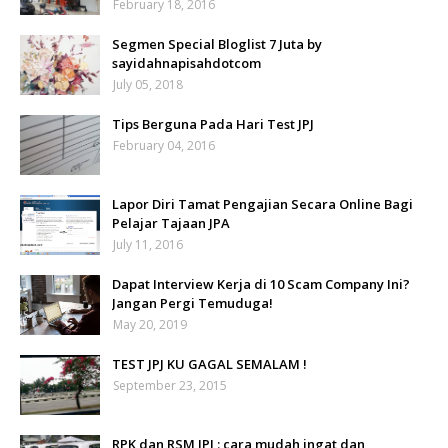
February 18, 2016
Segmen Special Bloglist 7 Juta by
sayidahnapisahdotcom
July 05, 2018
Tips Berguna Pada Hari Test JPJ
February 04, 2016
Lapor Diri Tamat Pengajian Secara Online Bagi
Pelajar Tajaan JPA
July 11, 2016
Dapat Interview Kerja di 10 Scam Company Ini?
Jangan Pergi Temuduga!
May 20, 2019
TEST JPJ KU GAGAL SEMALAM !
September 23, 2015
RPK dan RSM JPJ : cara mudah ingat dan