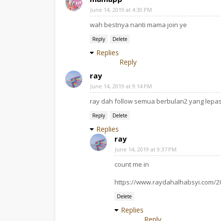
June 14, 2019 at 4:30 PM
wah bestnya nanti mama join ye
Reply
Delete
Replies
Reply
ray
June 14, 2019 at 9:14 PM
ray dah follow semua berbulan2 yang lepas.
Reply
Delete
Replies
ray
June 14, 2019 at 9:37 PM
count me in
https://www.raydahalhabsyi.com/201
Delete
Replies
Reply