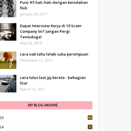
Puisi #5 hati-hati dengan keindahan
fisik
January 09, 2017
Dapat Interview Kerja di 10 Scam
Company Ini? Jangan Pergi
Temuduga!
May 20, 2019
cara nak tahu lelaki suka perempuan
November 17, 2015
cara lulus test jpj kereta - bahagian
litar
March 19, 2017
MY BLOG ARCHIVE
26
63
24
1