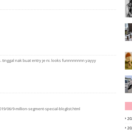
 tinggal nak buat entry je ni. looks funnnnnnnn yayyy
9/06/9-million-segment-special-bloglist.html
20
20