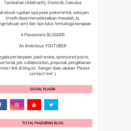
Tambahan (Addmath), Statistik, Calculus
ual ebook rujukan spa psee psikometrik, seksyen
(math daya menyelesaikan masalah, bi,
ngetahuan am) dan tips lulus temuduga kerajaan
A Passionate BLOGGER
An Ambitious YOUTUBER
egala pertanyaan, paid review, sponsored posts,
ertorial, job, collaboration, proposal, pengiklanan
nner/ link di blog ini.. Sangat dialu-alukan. Please
contact me! :)
SOCIAL PLUGIN
TOTAL PAGEVIEWS BLOG