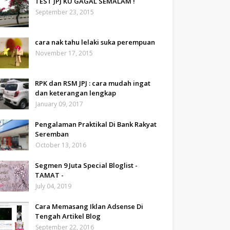
TEST JPJ KU GAGAL SEMALAM !
September 23, 2015
cara nak tahu lelaki suka perempuan
November 17, 2015
RPK dan RSM JPJ : cara mudah ingat
dan keterangan lengkap
January 09, 2017
Pengalaman Praktikal Di Bank Rakyat
Seremban
October 13, 2016
Segmen 9 Juta Special Bloglist -
TAMAT -
July 04, 2019
Cara Memasang Iklan Adsense Di
Tengah Artikel Blog
September 22, 2016