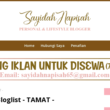
Home
Hubungi Saya
Penafian
T -
loglist - TAMAT -