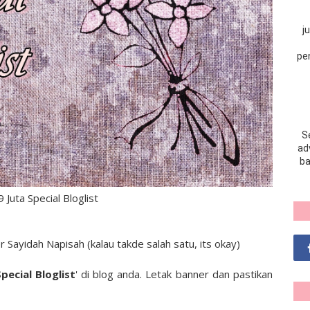
j
pe
S
adv
ba
Juta Special Bloglist
r Sayidah Napisah (kalau takde salah satu, its okay)
pecial Bloglist
'
di blog anda. Letak banner dan pastikan