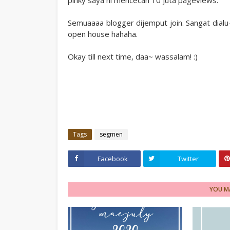
pinky saya ni mencecah 10 juta pageviews.
Semuaaaa blogger dijemput join. Sangat dialu
open house hahaha.
Okay till next time, daa~ wassalam! :)
Tags
segmen
Facebook
Twitter
YOU MA