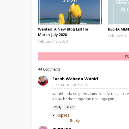
Wanted: A New Blog List for
BEEHA MEN
March-July 2020
February 01
February 15, 2020
P
44 Comments
Farah Waheda Wahid
June 14, 2019 at 2:38 PM
wahhh ada segmen...lama kak fa tak join se
kalau berkesempatan nak juga join...
Reply
Delete
Replies
Reply
mamapp