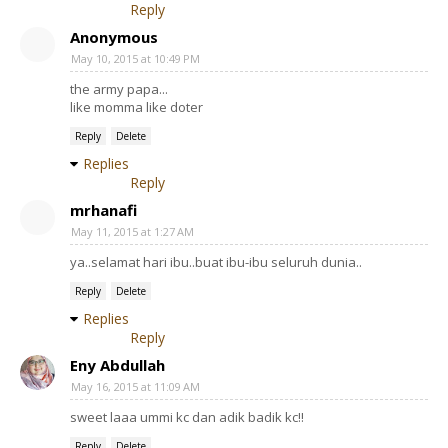
Reply
Anonymous
May 10, 2015 at 10:49 PM
the army papa...
like momma like doter
Reply
Delete
Replies
Reply
mrhanafi
May 11, 2015 at 1:27 AM
ya..selamat hari ibu..buat ibu-ibu seluruh dunia..
Reply
Delete
Replies
Reply
Eny Abdullah
May 16, 2015 at 11:09 AM
sweet laaa ummi kc dan adik badik kc!!
Reply
Delete