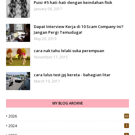
Puisi #5 hati-hati dengan keindahan fisik
January 09, 2017
Dapat Interview Kerja di 10 Scam Company Ini?
Jangan Pergi Temuduga!
May 20, 2019
cara nak tahu lelaki suka perempuan
November 17, 2015
cara lulus test jpj kereta - bahagian litar
March 19, 2017
MY BLOG ARCHIVE
2026
63
2024
1