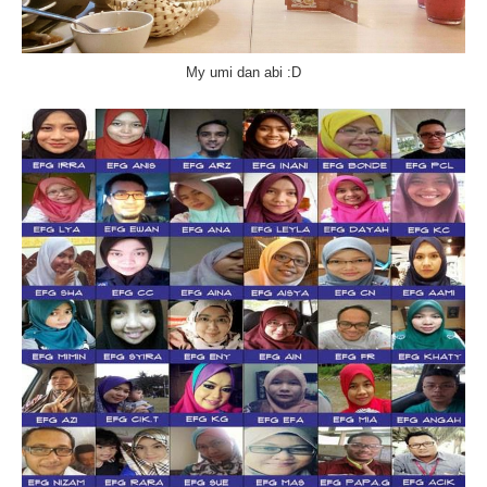
My umi dan abi :D