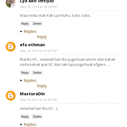
Lya Akif Imtiyaz
May 10, 2015 at 10:24 PM
Waa rindu mak Kak Lya huhu..Sobs sobs..
Reply
Delete
Replies
Reply
efa othman
May 10, 2015 at 10:28 PM
thanks KC.. selamat hari ibu juga buat umi Kc dan kakak
serta kakak ipar KC dan tak lupa juga buat efgiers ....
Reply
Delete
Replies
Reply
MasturaDin
May 10, 2015 at 10:46 PM
selamat hari Ibu KC.. :)
Reply
Delete
Replies