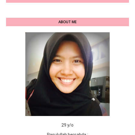
ABOUT ME
29 y/o
Rasulullah bersabda :