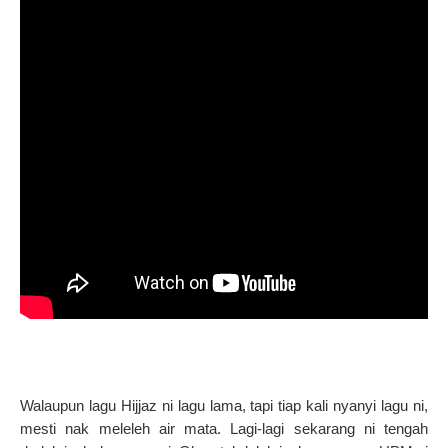
Walaupun lagu Hijjaz ni lagu lama, tapi tiap kali nyanyi lagu ni,
mesti nak meleleh air mata. Lagi-lagi sekarang ni tengah