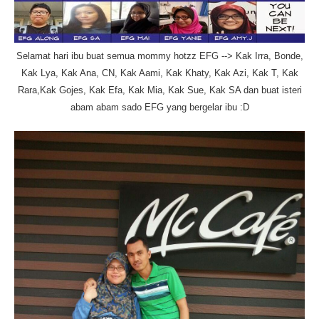
Selamat hari ibu buat semua mommy hotzz EFG --> Kak Irra, Bonde,
Kak Lya, Kak Ana, CN, Kak Aami, Kak Khaty, Kak Azi, Kak T, Kak
Rara,Kak Gojes, Kak Efa, Kak Mia, Kak Sue, Kak SA dan buat isteri
abam abam sado EFG yang bergelar ibu :D