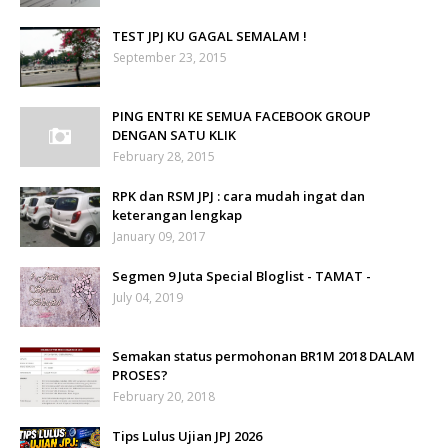
TEST JPJ KU GAGAL SEMALAM !
September 23, 2015
PING ENTRI KE SEMUA FACEBOOK GROUP
DENGAN SATU KLIK
February 28, 2015
RPK dan RSM JPJ : cara mudah ingat dan
keterangan lengkap
January 09, 2017
Segmen 9 Juta Special Bloglist - TAMAT -
July 04, 2019
Semakan status permohonan BR1M 2018 DALAM
PROSES?
February 20, 2018
Tips Lulus Ujian JPJ 2026