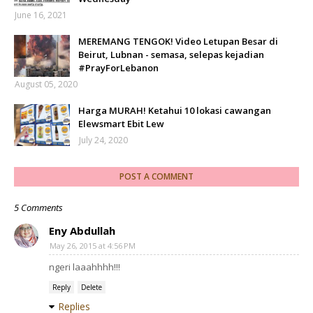
June 16, 2021
MEREMANG TENGOK! Video Letupan Besar di
Beirut, Lubnan - semasa, selepas kejadian
#PrayForLebanon
August 05, 2020
Harga MURAH! Ketahui 10 lokasi cawangan
Elewsmart Ebit Lew
July 24, 2020
POST A COMMENT
5 Comments
Eny Abdullah
May 26, 2015 at 4:56 PM
ngeri laaahhhh!!!
Reply
Delete
Replies