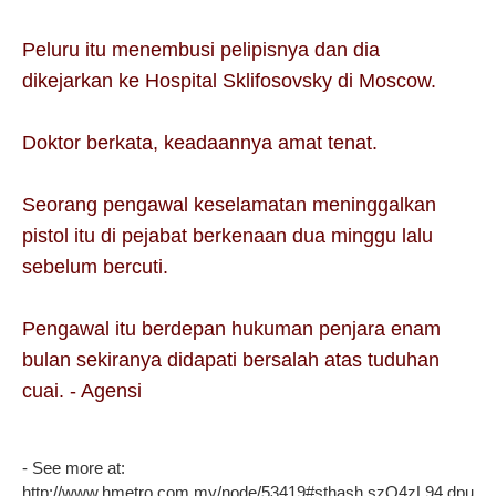
Peluru itu menembusi pelipisnya dan dia
dikejarkan ke Hospital Sklifosovsky di Moscow.
Doktor berkata, keadaannya amat tenat.
Seorang pengawal keselamatan meninggalkan
pistol itu di pejabat berkenaan dua minggu lalu
sebelum bercuti.
Pengawal itu berdepan hukuman penjara enam
bulan sekiranya didapati bersalah atas tuduhan
cuai. - Agensi
- See more at:
http://www.hmetro.com.my/node/53419#sthash.szQ4zL94.dpu