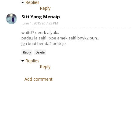
Replies
Reply
Siti Yang Menaip
June 1, 2015 at 7:23 PM
wuttt?? eeerk aiyak..
pada2 la selfi.. xpe amek selfi bnyk2 pun..
jgn buat benda2 pelik je..
Reply
Delete
Replies
Reply
Add comment