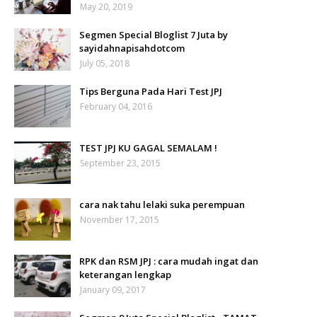
May 20, 2019
Segmen Special Bloglist 7 Juta by
sayidahnapisahdotcom
July 05, 2018
Tips Berguna Pada Hari Test JPJ
February 04, 2016
TEST JPJ KU GAGAL SEMALAM !
September 23, 2015
cara nak tahu lelaki suka perempuan
November 17, 2015
RPK dan RSM JPJ : cara mudah ingat dan
keterangan lengkap
January 09, 2017