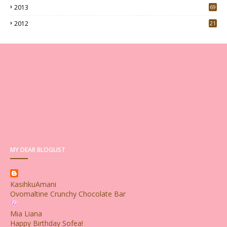
2013
69
2012
21
MY DEAR BLOGLIST
KasihkuAmani
Ovomaltine Crunchy Chocolate Bar
Mia Liana
Happy Birthday Sofea!