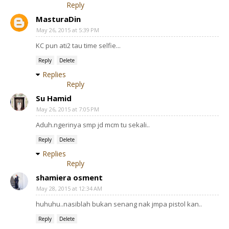
Reply
MasturaDin
May 26, 2015 at 5:39 PM
KC pun ati2 tau time selfie...
Reply
Delete
Replies
Reply
Su Hamid
May 26, 2015 at 7:05 PM
Aduh.ngerinya smp jd mcm tu sekali..
Reply
Delete
Replies
Reply
shamiera osment
May 28, 2015 at 12:34 AM
huhuhu..nasiblah bukan senang nak jmpa pistol kan..
Reply
Delete