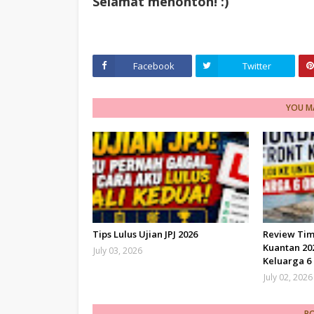
Selamat menonton! :)
Facebook
Twitter
YOU MA
Tips Lulus Ujian JPJ 2026
Review Tim
Kuantan 202
July 03, 2026
Keluarga 6
July 02, 2026
P