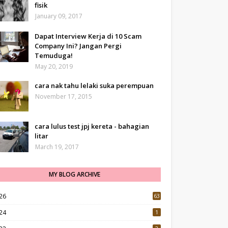
fisik
January 09, 2017
Dapat Interview Kerja di 10 Scam
Company Ini? Jangan Pergi
Temuduga!
May 20, 2019
cara nak tahu lelaki suka perempuan
November 17, 2015
cara lulus test jpj kereta - bahagian
litar
March 19, 2017
MY BLOG ARCHIVE
26
63
24
1