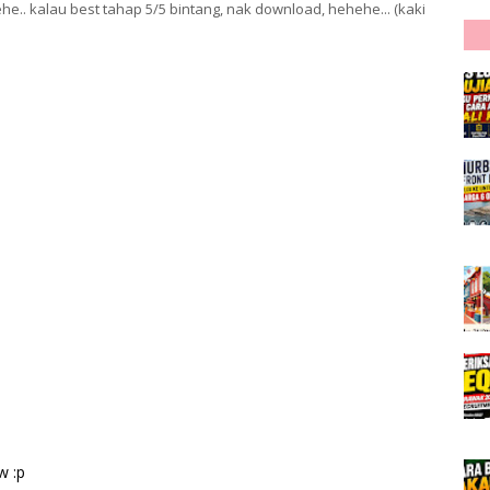
e.. kalau best tahap 5/5 bintang, nak download, hehehe... (kaki
w :p