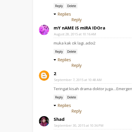
Reply
Delete
Replies
Reply
mY nAME iS miRA IDOra
August 28, 2015 at 10:16 AM
muka kak cik lagi..adoi2
Reply
Delete
Replies
Reply
2
September 7, 2015 at 10:48 AM
Teringat kisah drama doktor juga....Emergency
Reply
Delete
Replies
Reply
Shad
September 30, 2015 at 10:36 PM