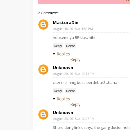
6 Comments
MasturaDin
August 18, 2015 at 4:52 PM
hensemnya BF kite.. hihi
Reply
Delete
Replies
Reply
Unknown
August 20, 2015 at 10:11 PM
citer nie mmg best..berdebar2...haha
Reply
Delete
Replies
Reply
Unknown
August 23, 2015 at 12:07 PM
Share dong link ostnya the gang doctor he