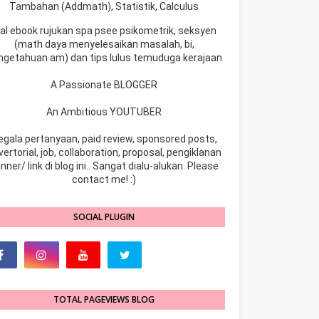
Tambahan (Addmath), Statistik, Calculus
ual ebook rujukan spa psee psikometrik, seksyen
(math daya menyelesaikan masalah, bi,
ngetahuan am) dan tips lulus temuduga kerajaan
A Passionate BLOGGER
An Ambitious YOUTUBER
egala pertanyaan, paid review, sponsored posts,
ertorial, job, collaboration, proposal, pengiklanan
nner/ link di blog ini.. Sangat dialu-alukan. Please
contact me! :)
SOCIAL PLUGIN
TOTAL PAGEVIEWS BLOG