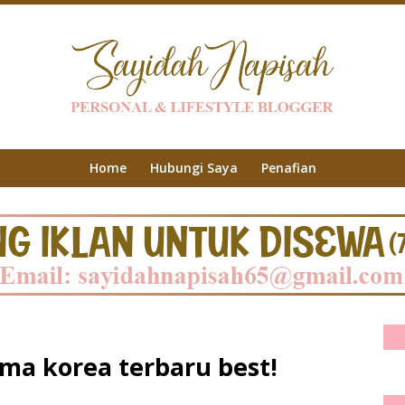
Home
Hubungi Saya
Penafian
a korea terbaru best!