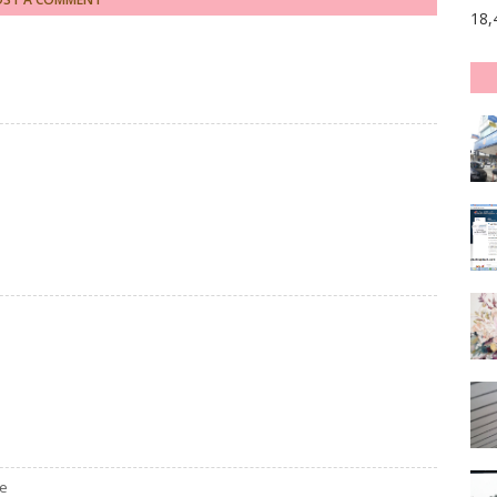
18,
he