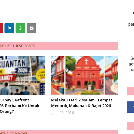
j
pe
Y LIKE THESE POSTS
S
adv
ba
urbay Seafront
Melaka 3 Hari 2 Malam : Tempat
6: Berbaloi Ke Untuk
Menarik, Makanan & Bajet 2026
 Orang?
June 25, 2026
OST A COMMENT