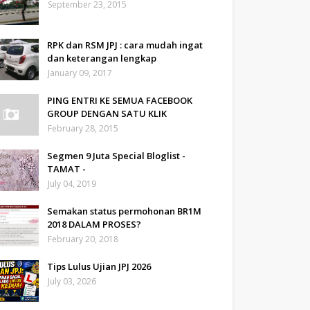
September 23, 2015
RPK dan RSM JPJ : cara mudah ingat
dan keterangan lengkap
January 09, 2017
PING ENTRI KE SEMUA FACEBOOK
GROUP DENGAN SATU KLIK
February 28, 2015
Segmen 9 Juta Special Bloglist -
TAMAT -
July 04, 2019
Semakan status permohonan BR1M
2018 DALAM PROSES?
February 20, 2018
Tips Lulus Ujian JPJ 2026
July 03, 2026