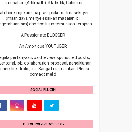
Tambahan (Addmath), Statistik, Calculus
ual ebook rujukan spa psee psikometrik, seksyen
(math daya menyelesaikan masalah, bi,
ngetahuan am) dan tips lulus temuduga kerajaan
A Passionate BLOGGER
An Ambitious YOUTUBER
egala pertanyaan, paid review, sponsored posts,
ertorial, job, collaboration, proposal, pengiklanan
nner/ link di blog ini.. Sangat dialu-alukan. Please
contact me! :)
SOCIAL PLUGIN
TOTAL PAGEVIEWS BLOG