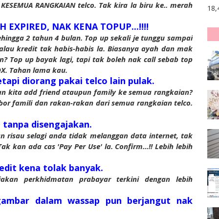
KESEMUA RANGKAIAN telco. Tak kira la biru ke.. merah
18,
 EXPIRED, NAK KENA TOPUP...!!!!
ingga 2 tahun 4 bulan. Top up sekali je tunggu sampai
lau kredit tak habis-habis la. Biasanya ayah dan mak
? Top up bayak lagi, tapi tak boleh nak call sebab top
OX. Tahan lama kau.
tapi diorang pakai telco lain pulak.
 kita add friend ataupun family ke semua rangkaian?
or famili dan rakan-rakan dari semua rangkaian telco.
it tanpa disengajakan.
 risau selagi anda tidak melanggan data internet, tak
Tak kan ada cas 'Pay Per Use' la. Confirm...!! Lebih lebih
kredit kena tolak banyak.
kan perkhidmatan prabayar terkini dengan lebih
 gambar dalam wassap pun berjangut nak