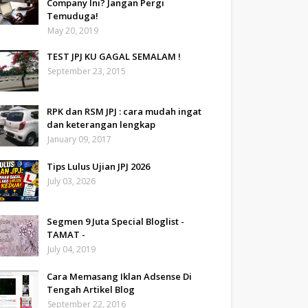
Company Ini? Jangan Pergi
Temuduga!
May 20, 2019
TEST JPJ KU GAGAL SEMALAM !
September 23, 2015
RPK dan RSM JPJ : cara mudah ingat
dan keterangan lengkap
January 09, 2017
Tips Lulus Ujian JPJ 2026
July 03, 2026
Segmen 9 Juta Special Bloglist -
TAMAT -
July 04, 2019
Cara Memasang Iklan Adsense Di
Tengah Artikel Blog
September 22, 2016