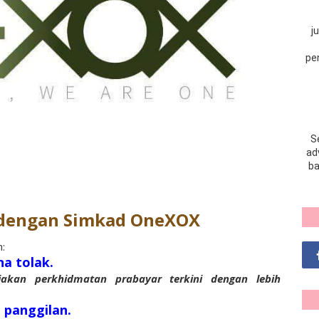
j
pe
S
adv
ba
 dengan Simkad OneXOX
h:
na tolak.
kan perkhidmatan prabayar terkini dengan lebih
t panggilan.