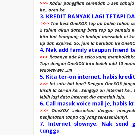
>>>
Kadar panggilan serendah 5 sen sahaja 
ke.. oren ke..
3. KREDIT BANYAK LAGI TETAPI DAH
>>>
The best OneXOX top up boleh tahan seh
2 tahun akan datang baru top up semula Ka
kita kat kampung la hadapi massalah ni kan
up dah expired. So, jom la berubah ke OneX
4. Nak add family ataupun friend te
>>>
Rasanya ade ke telco yang membolehkan
Tapi dengan OneXOX kita boleh add 10 nomb
Waowwww...!!!!
5. Kita ter-on internet, habis kred
>>>
Ini satu hal kan? Dengan OneXOX jangan
kisah la ter-on ke.. Sengaja on internet ke.. 
lebih lagi data internet dia amatlah laju.
6. Call masuk voice mail je, habis 
>>>
OneXOX selesaikan dengan menyedia
penjimatan tanpa caj yang teresembunyi.
7. Internet slownye. Nak send
tunggu