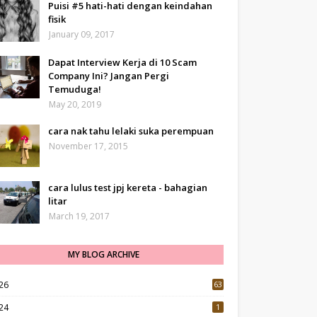
Puisi #5 hati-hati dengan keindahan
fisik
January 09, 2017
Dapat Interview Kerja di 10 Scam
Company Ini? Jangan Pergi
Temuduga!
May 20, 2019
cara nak tahu lelaki suka perempuan
November 17, 2015
cara lulus test jpj kereta - bahagian
litar
March 19, 2017
MY BLOG ARCHIVE
26
63
24
1