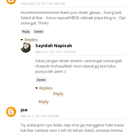
February 25, 2017 at 4:00 AM
Hurmmmmmmmmmm Naim pon down gilaaa... Siang tadi
failed di litar... Kena repeat!!!😰😣 sibbaik jmpa blog ni... Dpt
semngat. Thnks
Reply
Delete
Replies
Sayidah Napisah
March 2, 2017 at 11:22 PM
Adoiii jangan down downn. semangat semangat!
chaiyok! InshaaAllah next repeat jpj test lulus
punya lah amin :)
Delete
Replies
Reply
Reply
joe
March 2, 2017 at 5:45 PM
Tq..walaupon sye lelaki..tapi mse jpj menggetar kaki mase
kat litar sampai rase x leh nk tekan clutch..anyway terima