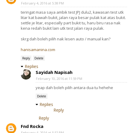
February 4, 2016 at 5:38 PM
teringat masa saya ambik test JPJ dulu2, kawasan test utk
litar kat bawah bukit, jalan raya besar pulak kat atas bukit.
settle je litar, especially part bukit tu, haru biru rasa nak
kena redah bukit lain utk test jalan raya pulak.
skrg dah boleh pilih nak lesen auto / manual kan?
hanisamanina.com
Reply
Delete
Replies
Sayidah Napisah
February 10, 2016 at 11:59 PM
yeap dah boleh pilih antara dua tu hehehe
Delete
Replies
Reply
Reply
Fnd Rocka
February 4, 2016 at 5:52 PM