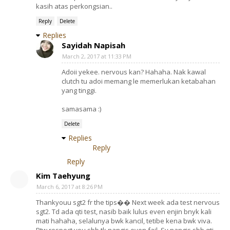
kasih atas perkongsian..
Reply
Delete
Replies
Sayidah Napisah
March 2, 2017 at 11:33 PM
Adoii yekee. nervous kan? Hahaha. Nak kawal
clutch tu adoi memang le memerlukan ketabahan
yang tinggi.
samasama :)
Delete
Replies
Reply
Reply
Kim Taehyung
March 6, 2017 at 8:26 PM
Thankyouu sgt2 fr the tips�� Next week ada test nervous
sgt2. Td ada qti test, nasib baik lulus even enjin bnyk kali
mati hahaha, selalunya bwk kancil, tetibe kena bwk viva.