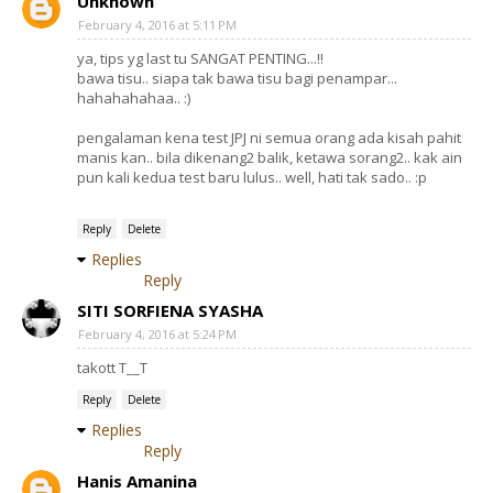
Unknown
February 4, 2016 at 5:11 PM
ya, tips yg last tu SANGAT PENTING...!!
bawa tisu.. siapa tak bawa tisu bagi penampar...
hahahahahaa.. :)
pengalaman kena test JPJ ni semua orang ada kisah pahit
manis kan.. bila dikenang2 balik, ketawa sorang2.. kak ain
pun kali kedua test baru lulus.. well, hati tak sado.. :p
Reply
Delete
Replies
Reply
SITI SORFIENA SYASHA
February 4, 2016 at 5:24 PM
takott T__T
Reply
Delete
Replies
Reply
Hanis Amanina