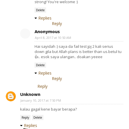
strong! You're welcome :)
Delete
Replies
Reply
Anonymous
April 8, 2017 at 10:50 AM
Hai sayidah :) saya da fail test jpj 2 kali serius
down gila but Allah plans is better than us.betul tu
👍.. esok saya ulangan.. doakan yeeee
Delete
Replies
Reply
Reply
Unknown
January 10, 2017 at 7:50 PM
kalau gagal kene bayar berapa?
Reply
Delete
Replies