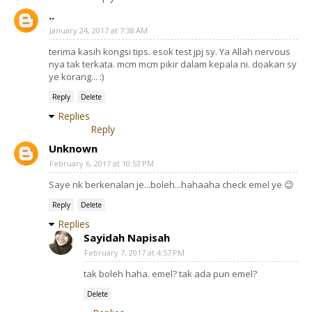
..
January 24, 2017 at 7:38 AM
terima kasih kongsi tips. esok test jpj sy. Ya Allah nervous
nya tak terkata. mcm mcm pikir dalam kepala ni. doakan sy
ye korang... :)
Reply
Delete
Replies
Reply
Unknown
February 6, 2017 at 10:53 PM
Saye nk berkenalan je...boleh...hahaaha check emel ye 😉
Reply
Delete
Replies
Sayidah Napisah
February 7, 2017 at 4:57 PM
tak boleh haha. emel? tak ada pun emel?
Delete