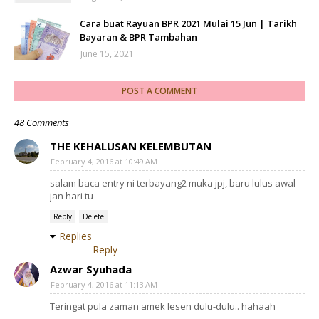
Cara buat Rayuan BPR 2021 Mulai 15 Jun | Tarikh
Bayaran & BPR Tambahan
June 15, 2021
POST A COMMENT
48 Comments
THE KEHALUSAN KELEMBUTAN
February 4, 2016 at 10:49 AM
salam baca entry ni terbayang2 muka jpj, baru lulus awal
jan hari tu
Reply
Delete
Replies
Reply
Azwar Syuhada
February 4, 2016 at 11:13 AM
Teringat pula zaman amek lesen dulu-dulu.. hahaah