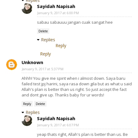
Replies
Sayidah Napisah
January 9, 2017 at 6:00 PM
sabau sabauuu jangan cuak sangat hee
Delete
Replies
Reply
Reply
Unknown
January 9, 2017 at 5:37 PM
Ahhh! You give me spirit when i almost down. Saya baru
failed test jpj harini, saya rasa down gila but as what u said
Allah's plan is better than us right. So just accept the fact
and dont give up. Thanks baby for ur words!
Reply
Delete
Replies
Sayidah Napisah
January 9, 2017 at 6:07 PM
yeap thats right, Allah's plan is better than us. Be