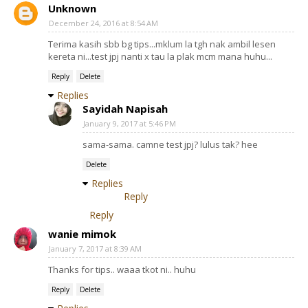
Unknown
December 24, 2016 at 8:54 AM
Terima kasih sbb bg tips...mklum la tgh nak ambil lesen
kereta ni...test jpj nanti x tau la plak mcm mana huhu...
Reply
Delete
Replies
Sayidah Napisah
January 9, 2017 at 5:46 PM
sama-sama. camne test jpj? lulus tak? hee
Delete
Replies
Reply
Reply
wanie mimok
January 7, 2017 at 8:39 AM
Thanks for tips.. waaa tkot ni.. huhu
Reply
Delete