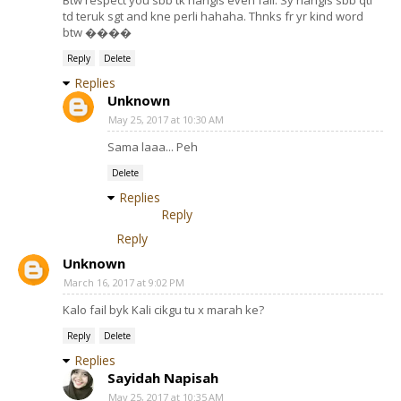
Btw respect you sbb tk nangis even fail. Sy nangis sbb qti
td teruk sgt and kne perli hahaha. Thnks fr yr kind word
btw ����
Reply
Delete
Replies
Unknown
May 25, 2017 at 10:30 AM
Sama laaa... Peh
Delete
Replies
Reply
Reply
Unknown
March 16, 2017 at 9:02 PM
Kalo fail byk Kali cikgu tu x marah ke?
Reply
Delete
Replies
Sayidah Napisah
May 25, 2017 at 10:35 AM