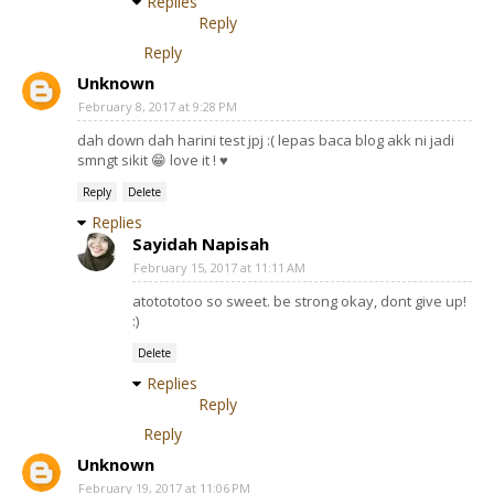
Replies
Reply
Reply
Unknown
February 8, 2017 at 9:28 PM
dah down dah harini test jpj :( lepas baca blog akk ni jadi
smngt sikit 😁 love it ! ♥
Reply
Delete
Replies
Sayidah Napisah
February 15, 2017 at 11:11 AM
atotototoo so sweet. be strong okay, dont give up!
:)
Delete
Replies
Reply
Reply
Unknown
February 19, 2017 at 11:06 PM