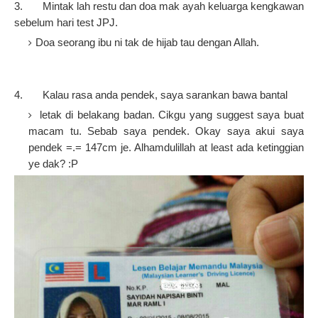
3 3.
Mintak lah restu dan doa mak ayah keluarga kengkawan
sebelum hari test JPJ.
Doa seorang ibu ni tak de hijab tau dengan Allah.
4 4.
Kalau rasa anda pendek, saya sarankan bawa bantal
letak di belakang badan. Cikgu yang suggest saya buat
macam tu. Sebab saya pendek. Okay saya akui saya
pendek =.= 147cm je. Alhamdulillah at least ada ketinggian
ye dak? :P