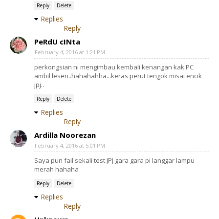
Reply
Delete
Replies
Reply
PeRdU cINta
February 4, 2016 at 1:21 PM
perkongsian ni mengimbau kembali kenangan kak PC
ambil lesen..hahahahha...keras perut tengok misai encik
jpj..
Reply
Delete
Replies
Reply
Ardilla Noorezan
February 4, 2016 at 5:01 PM
Saya pun fail sekali test JPJ gara gara pi langgar lampu
merah hahaha
Reply
Delete
Replies
Reply