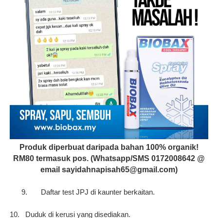
Produk diperbuat daripada bahan 100% organik!
RM80 termasuk pos. (Whatsapp/SMS 0172008642 @
email sayidahnapisah65@gmail.com)
9
9.
Daftar test JPJ di kaunter berkaitan.
1 10.
Duduk di kerusi yang disediakan.