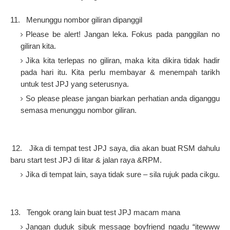
1 11.
Menunggu nombor giliran dipanggil
Please be alert! Jangan leka. Fokus pada panggilan no
giliran kita.
Jika kita terlepas no giliran, maka kita dikira tidak hadir
pada hari itu. Kita perlu membayar & menempah tarikh
untuk test JPJ yang seterusnya.
So please please jangan biarkan perhatian anda diganggu
semasa menunggu nombor giliran.
1 12.
Jika di tempat test JPJ saya, dia akan buat RSM dahulu
baru start test JPJ di litar & jalan raya &RPM.
Jika di tempat lain, saya tidak sure – sila rujuk pada cikgu.
1 13.
Tengok orang lain buat test JPJ macam mana
Jangan duduk sibuk message boyfriend ngadu “itewww