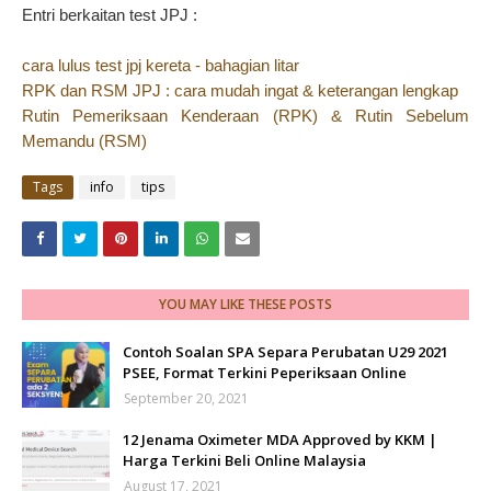
Entri berkaitan test JPJ :
cara lulus test jpj kereta - bahagian litar
RPK dan RSM JPJ : cara mudah ingat & keterangan lengkap
Rutin Pemeriksaan Kenderaan (RPK) & Rutin Sebelum
Memandu (RSM)
Tags
info
tips
YOU MAY LIKE THESE POSTS
Contoh Soalan SPA Separa Perubatan U29 2021
PSEE, Format Terkini Peperiksaan Online
September 20, 2021
12 Jenama Oximeter MDA Approved by KKM |
Harga Terkini Beli Online Malaysia
August 17, 2021