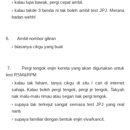
kalau lupa bawak, pergi cepat ambil.
kalau takde 3 benda ni tak boleh ambil test JPJ. Merana
badan wehh!
6 6.
Ambil nombor giliran
biasanya cikgu yang buat
7 7.
Pergi tengok enjin kereta yang akan digunakan untuk
test RSM&RPM
kalau tak faham, tanya cikgu di situ / cari di internet
sahaja. Kalau boleh pergi tengok, pergi je tengok. Takyah
nak malu-malu rimau atau segan nak pergi tengok.
supaya tak terkejut sangat semasa test JPJ yang real
nanti
supaya familiar dengan bentuk enjin viva/kancil.