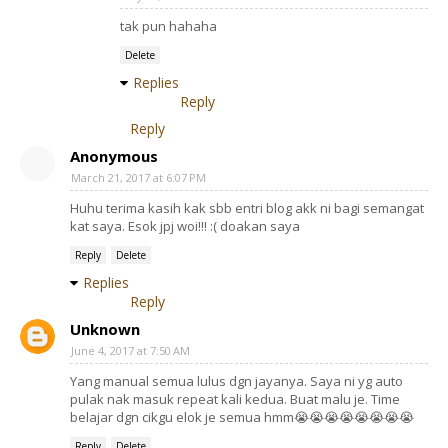
tak pun hahaha
Delete
Replies
Reply
Reply
Anonymous
March 21, 2017 at 6:07 PM
Huhu terima kasih kak sbb entri blog akk ni bagi semangat
kat saya. Esok jpj woi!!! :( doakan saya
Reply
Delete
Replies
Reply
Unknown
June 4, 2017 at 7:50 AM
Yang manual semua lulus dgn jayanya. Saya ni yg auto
pulak nak masuk repeat kali kedua. Buat malu je. Time
belajar dgn cikgu elok je semua hmm😭😭😭😭😭😭😭😭
Reply
Delete