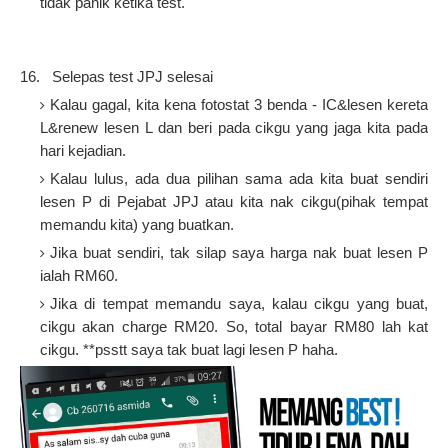
tidak panik ketika test.
1 16.
Selepas test JPJ selesai
Kalau gagal, kita kena fotostat 3 benda - IC&lesen kereta
L&renew lesen L dan beri pada cikgu yang jaga kita pada
hari kejadian.
Kalau lulus, ada dua pilihan sama ada kita buat sendiri
lesen P di Pejabat JPJ atau kita nak cikgu(pihak tempat
memandu kita) yang buatkan.
Jika buat sendiri, tak silap saya harga nak buat lesen P
ialah RM60.
Jika di tempat memandu saya, kalau cikgu yang buat,
cikgu akan charge RM20. So, total bayar RM80 lah kat
cikgu. **psstt saya tak buat lagi lesen P haha.