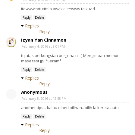
itewww tatutttt la awakk. Itewww ta kuad.
Reply
Delete
Replies
Reply
Izyan Yan Cinnamon
February 4, 2016 at 9:01 PM
tq atas perkongsian berguna ni..:) Mengimbau memori
masa test jpj *Seram*
Reply
Delete
Replies
Reply
Anonymous
February 8, 2016 at 12:58 PM
another tips... kalau diberi pilihan.. pilih la kereta auto...
Reply
Delete
Replies
Reply