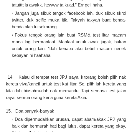
tatutttt la awakk. Itewww ta kuad.” Err geli haha.
Jangan juga sibuk tengok facebook lah, duk sibuk skrol
twitter, duk selfie muka itik. Takyah takyah buat benda-
benda alah tu sekarang.
Fokus tengok orang lain buat RSM& test litar macam
mana lagi bermanfaat. Manfaat untuk awak jugak, bukan
untuk orang lain. *dah kenapa aku bebel macam nenek
kebayan ni haahaha.
1 14.
Kalau di tempat test JPJ saya, kitorang boleh pilih nak
kereta viva/kancil untuk test kat litar. So, pilih lah kereta yang
kita dah biasa/mudah nak memandu. Tapi semasa test jalan
raya, semua orang kena guna kereta Axia.
1 15.
Doa banyak-banyak
Doa dipermudahkan urusan, dapat abam/akak JPJ yang
baik dan bermurah hati bagi lulus, dapat kereta yang okay,