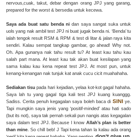
nervous,cuak, takut, debar dengan orang JPJ yang garang,
prepared for the worst & bersedia untuk kecewa.
Saya ada buat satu benda ni
dan saya sangat suka untuk
uols yang nak ambil test JPJ ni buat jugak benda ni. ‘Benda’ tu
ialah tengok result RSM & RPM & test di litar & jalan raya kita
sendiri. Kalau sempat tangkap gambar, go ahead! Why not.
Oh. Apa gunanya nak tahu result tu? At least kau tahu kau
salah part mana. At least kau tak akan buat kesilapan yang
sama kalau kau kena repeat test JPJ. At most pun, untuk
kenang-kenangan nak tunjuk kat anak cucu cicit muahahaha.
Sediakan tisu
pada hari kejadian, yelaa kot-kot gagal hahaha.
Saya lah tu yang gagal tiga kali test JPJ kuang kuanggg.
SINI
Sadiss. Cerita penuh kegagalan saya boleh baca di
ye.
Tapi mungkin saya jenis yang ‘positif-minded’ atau hati sado
(but its not), saya tak pernah sekali pun nangis atas kegagalan
saya dalam test JPJ. Because I know
Allah’s plan is better
than mine
. So chill beb! J Tapi kena tahan la kalau ada orang
don’t give up
‘perli’ kita kena repeat hahaha. Yang penting,
.