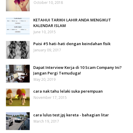
October 10, 2018
KETAHUI TARIKH LAHIR ANDA MENGIKUT
KALENDAR ISLAM
June 10, 2015
Puisi #5 hati-hati dengan keindahan fisik
January 09, 2017
Dapat Interview Kerja di 10 Scam Company Ini?
Jangan Pergi Temuduga!
May 20, 2019
cara nak tahu lelaki suka perempuan
November 17, 2015
cara lulus test jpj kereta - bahagian litar
March 19, 2017