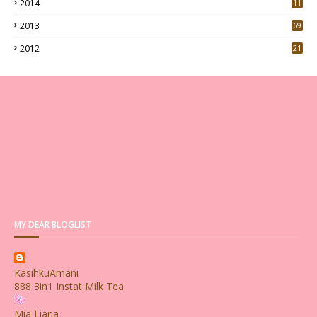
2014
11
2013
69
2012
21
MY DEAR BLOGLIST
KasihkuAmani
888 3in1 Instat Milk Tea
Mia Liana