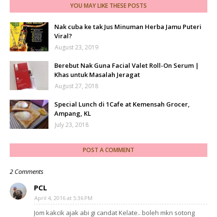
YOU MAY LIKE THESE POSTS
Nak cuba ke tak Jus Minuman Herba Jamu Puteri
Viral?
August 23, 2019
Berebut Nak Guna Facial Valet Roll-On Serum |
Khas untuk Masalah Jeragat
August 27, 2018
Special Lunch di 1Cafe at Kemensah Grocer,
Ampang, KL
July 23, 2018
POST A COMMENT
2 Comments
PCL
April 4, 2016 at 5:36 PM
Jom kakcik ajak abi gi candat Kelate.. boleh mkn sotong