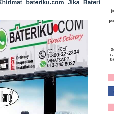
idmat bateriku.com Jika Bateri
j
pe
S
adv
ba