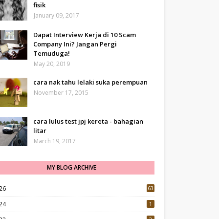
fisik
January 09, 2017
Dapat Interview Kerja di 10 Scam
Company Ini? Jangan Pergi
Temuduga!
May 20, 2019
cara nak tahu lelaki suka perempuan
November 17, 2015
cara lulus test jpj kereta - bahagian
litar
March 19, 2017
MY BLOG ARCHIVE
26
63
24
1