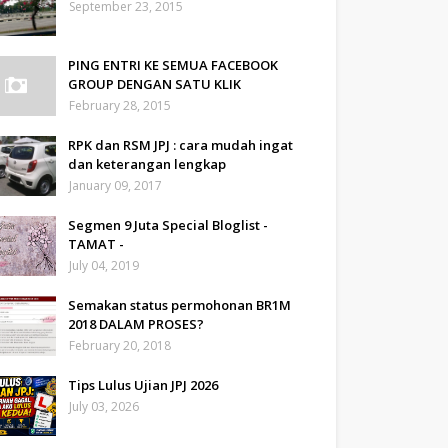
September 23, 2015
PING ENTRI KE SEMUA FACEBOOK
GROUP DENGAN SATU KLIK
February 28, 2015
RPK dan RSM JPJ : cara mudah ingat
dan keterangan lengkap
January 09, 2017
Segmen 9 Juta Special Bloglist -
TAMAT -
July 04, 2019
Semakan status permohonan BR1M
2018 DALAM PROSES?
February 20, 2018
Tips Lulus Ujian JPJ 2026
July 03, 2026