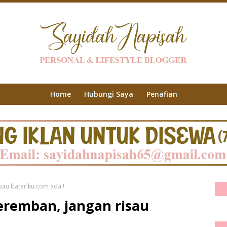
Home
Hubungi Saya
Penafian
isau bateriku.com ada !
Seremban, jangan risau