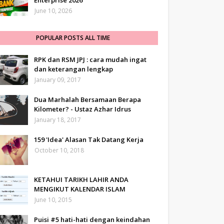
Enterprise 2026
June 10, 2026
POPULAR POSTS ALL TIME
RPK dan RSM JPJ : cara mudah ingat
dan keterangan lengkap
January 09, 2017
Dua Marhalah Bersamaan Berapa
Kilometer? - Ustaz Azhar Idrus
January 18, 2017
159 'Idea' Alasan Tak Datang Kerja
October 10, 2018
KETAHUI TARIKH LAHIR ANDA
MENGIKUT KALENDAR ISLAM
June 10, 2015
Puisi #5 hati-hati dengan keindahan