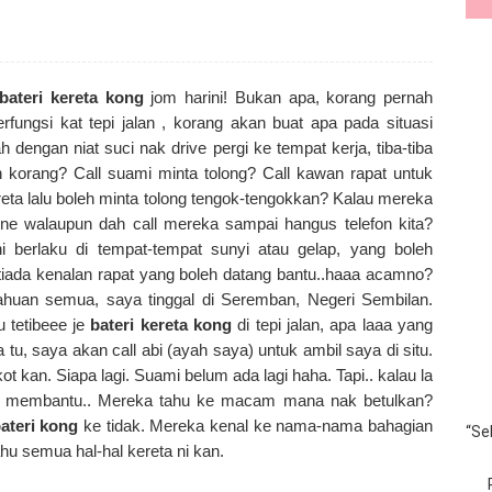
bateri kereta kong
jom harini! Bukan apa, korang pernah
k berfungsi kat tepi jalan , korang akan buat apa pada situasi
dengan niat suci nak drive pergi ke tempat kerja, tiba-tiba
an korang?
Call suami minta tolong? Call kawan rapat untuk
reta lalu boleh minta tolong tengok-tengokkan?
Kalau mereka
ne walaupun dah call mereka sampai hangus telefon kita?
ni berlaku di tempat-tempat sunyi atau gelap, yang boleh
da kenalan rapat yang boleh datang bantu..haaa acamno?
ahuan semua, saya tinggal di Seremban, Negeri Sembilan.
u tetibeee je
bateri kereta kong
di tepi jalan, apa laaa yang
 tu, saya akan call abi (ayah saya) untuk ambil saya di situ.
kot kan. Siapa lagi. Suami belum ada lagi haha.
Tapi.. kalau la
ng membantu.. Mereka tahu ke macam mana nak betulkan?
ateri kong
ke tidak. Mereka kenal ke nama-nama bahagian
“Se
ahu semua hal-hal kereta ni kan.