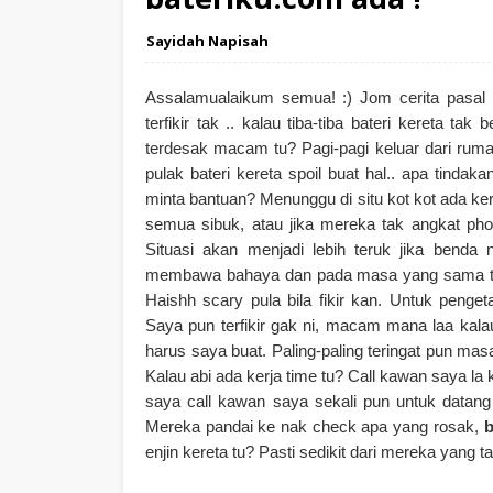
Sayidah Napisah
Assalamualaikum semua! :)
Jom cerita pasal
terfikir tak .. kalau tiba-tiba bateri kereta ta
terdesak macam tu? Pagi-pagi keluar dari rumah 
pulak bateri kereta spoil buat hal.. apa tindak
minta bantuan? Menunggu di situ kot kot ada ke
semua sibuk, atau jika mereka tak angkat pho
Situasi akan menjadi lebih teruk jika benda 
membawa bahaya dan pada masa yang sama tia
Haishh scary pula bila fikir kan.
Untuk penget
Saya pun terfikir gak ni, macam mana laa kala
harus saya buat. Paling-paling teringat pun masa
Kalau abi ada kerja time tu? Call kawan saya la 
saya call kawan saya sekali pun untuk data
Mereka pandai ke nak check apa yang rosak,
b
enjin kereta tu? Pasti sedikit dari mereka yang t