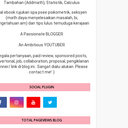
Tambahan (Addmath), Statistik, Calculus
ual ebook rujukan spa psee psikometrik, seksyen
(math daya menyelesaikan masalah, bi,
ngetahuan am) dan tips lulus temuduga kerajaan
A Passionate BLOGGER
An Ambitious YOUTUBER
egala pertanyaan, paid review, sponsored posts,
ertorial, job, collaboration, proposal, pengiklanan
nner/ link di blog ini.. Sangat dialu-alukan. Please
contact me! :)
SOCIAL PLUGIN
TOTAL PAGEVIEWS BLOG