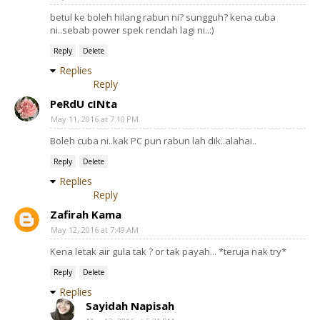
betul ke boleh hilang rabun ni? sungguh? kena cuba
ni..sebab power spek rendah lagi ni..:)
Reply
Delete
Replies
Reply
PeRdU cINta
May 11, 2016 at 7:10 PM
Boleh cuba ni..kak PC pun rabun lah dik..alahai..
Reply
Delete
Replies
Reply
Zafirah Kama
May 12, 2016 at 7:49 AM
Kena letak air gula tak ? or tak payah... *teruja nak try*
Reply
Delete
Replies
Sayidah Napisah