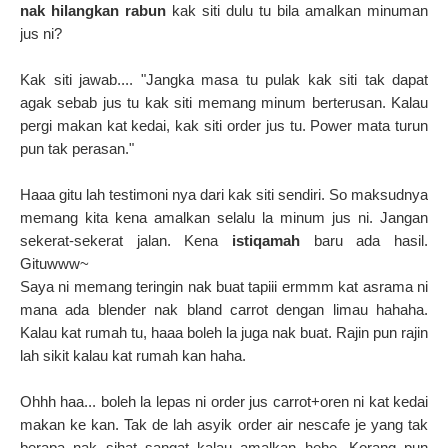
nak hilangkan rabun
kak siti dulu tu bila amalkan minuman
jus ni?
Kak siti jawab.... "Jangka masa tu pulak kak siti tak dapat
agak sebab jus tu kak siti memang minum berterusan. Kalau
pergi makan kat kedai, kak siti order jus tu. Power mata turun
pun tak perasan."
Haaa gitu lah testimoni nya dari kak siti sendiri. So maksudnya
memang kita kena amalkan selalu la minum jus ni. Jangan
sekerat-sekerat jalan. Kena
istiqamah
baru ada hasil.
Gituwww~
Saya ni memang teringin nak buat tapiii ermmm kat asrama ni
mana ada blender nak bland carrot dengan limau hahaha.
Kalau kat rumah tu, haaa boleh la juga nak buat. Rajin pun rajin
lah sikit kalau kat rumah kan haha.
Ohhh haa... boleh la lepas ni order jus carrot+oren ni kat kedai
makan ke kan. Tak de lah asyik order air nescafe je yang tak
berapa nak sihat sangat kalau amalkan hehe. Korang pun