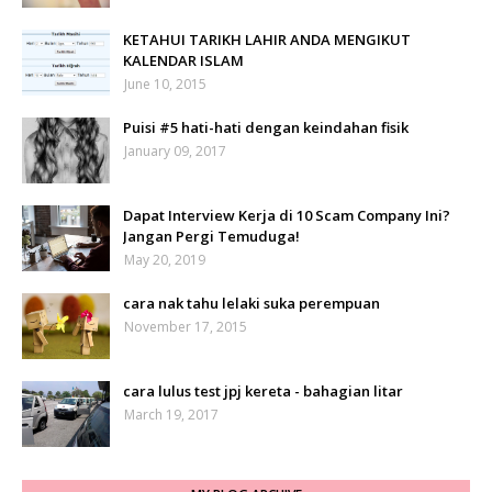
KETAHUI TARIKH LAHIR ANDA MENGIKUT
KALENDAR ISLAM
June 10, 2015
Puisi #5 hati-hati dengan keindahan fisik
January 09, 2017
Dapat Interview Kerja di 10 Scam Company Ini?
Jangan Pergi Temuduga!
May 20, 2019
cara nak tahu lelaki suka perempuan
November 17, 2015
cara lulus test jpj kereta - bahagian litar
March 19, 2017