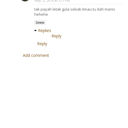
May 12, 2016 at 5:21 PM
tak payah letak gula sebab limau tu dah manis
hehehe
Delete
Replies
Reply
Reply
Add comment