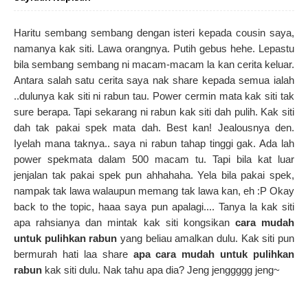
Haritu sembang sembang dengan isteri kepada cousin saya,
namanya kak siti. Lawa orangnya. Putih gebus hehe. Lepastu
bila sembang sembang ni macam-macam la kan cerita keluar.
Antara salah satu cerita saya nak share kepada semua ialah
..dulunya kak siti ni rabun tau. Power cermin mata kak siti tak
sure berapa. Tapi sekarang ni rabun kak siti dah pulih. Kak siti
dah tak pakai spek mata dah. Best kan! Jealousnya den.
Iyelah mana taknya.. saya ni rabun tahap tinggi gak. Ada lah
power spekmata dalam 500 macam tu. Tapi bila kat luar
jenjalan tak pakai spek pun ahhahaha. Yela bila pakai spek,
nampak tak lawa walaupun memang tak lawa kan, eh :P Okay
back to the topic, haaa saya pun apalagi.... Tanya la kak siti
apa rahsianya dan mintak kak siti kongsikan
cara mudah
untuk pulihkan rabun
yang beliau amalkan dulu. Kak siti pun
bermurah hati laa share
apa
cara mudah untuk pulihkan
rabun
kak siti dulu. Nak tahu apa dia? Jeng jenggggg jeng~