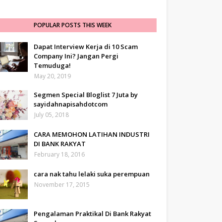
POPULAR POSTS THIS WEEK
Dapat Interview Kerja di 10 Scam
Company Ini? Jangan Pergi
Temuduga!
May 20, 2019
Segmen Special Bloglist 7 Juta by
sayidahnapisahdotcom
July 05, 2018
CARA MEMOHON LATIHAN INDUSTRI
DI BANK RAKYAT
February 18, 2016
cara nak tahu lelaki suka perempuan
November 17, 2015
Pengalaman Praktikal Di Bank Rakyat