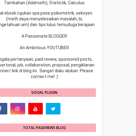
Tambahan (Addmath), Statistik, Calculus
ual ebook rujukan spa psee psikometrik, seksyen
(math daya menyelesaikan masalah, bi,
ngetahuan am) dan tips lulus temuduga kerajaan
A Passionate BLOGGER
An Ambitious YOUTUBER
egala pertanyaan, paid review, sponsored posts,
ertorial, job, collaboration, proposal, pengiklanan
nner/ link di blog ini.. Sangat dialu-alukan. Please
contact me! :)
SOCIAL PLUGIN
TOTAL PAGEVIEWS BLOG