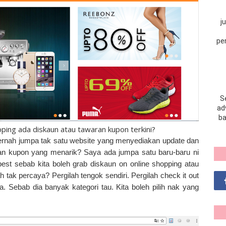
j
pe
S
adv
ba
ing ada diskaun atau tawaran kupon terkini?
pernah jumpa tak satu website yang menyediakan update dan
ran kupon yang menarik? Saya ada jumpa satu baru-baru ni
best sebab kita boleh grab diskaun on online shopping atau
 tak percaya? Pergilah tengok sendiri. Pergilah check it out
. Sebab dia banyak kategori tau. Kita boleh pilih nak yang