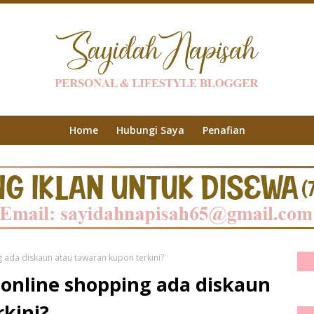
Home
Hubungi Saya
Penafian
ada diskaun atau tawaran kupon terkini?
nline shopping ada diskaun
kini?