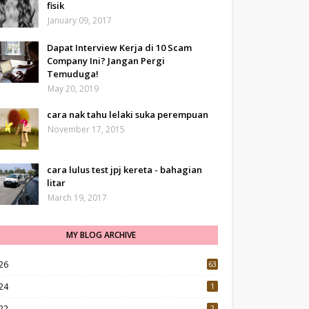
fisik
January 09, 2017
Dapat Interview Kerja di 10 Scam
Company Ini? Jangan Pergi
Temuduga!
May 20, 2019
cara nak tahu lelaki suka perempuan
November 17, 2015
cara lulus test jpj kereta - bahagian
litar
March 19, 2017
MY BLOG ARCHIVE
26
63
24
1
22
2