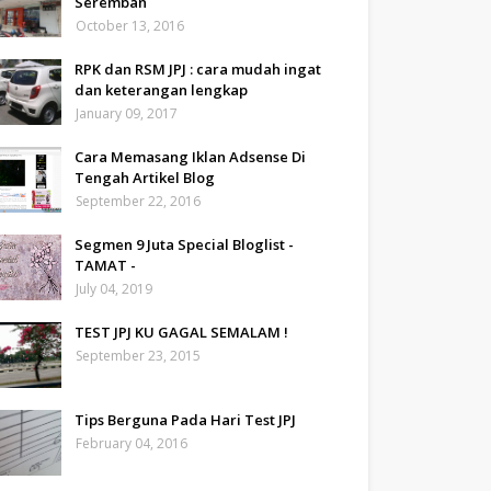
Seremban
October 13, 2016
RPK dan RSM JPJ : cara mudah ingat
dan keterangan lengkap
January 09, 2017
Cara Memasang Iklan Adsense Di
Tengah Artikel Blog
September 22, 2016
Segmen 9 Juta Special Bloglist -
TAMAT -
July 04, 2019
TEST JPJ KU GAGAL SEMALAM !
September 23, 2015
Tips Berguna Pada Hari Test JPJ
February 04, 2016