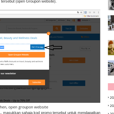
tersebut (open Groupon website).
20
20
 then, open groupon website
pon.. masukkan sahaja kod promo tersebut untuk mendapatkan
20