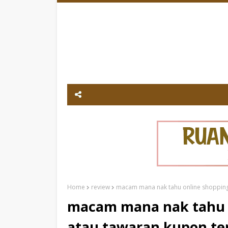
Home
review
macam mana nak tahu online shopping 
macam mana nak tahu o
atau tawaran kupon ter