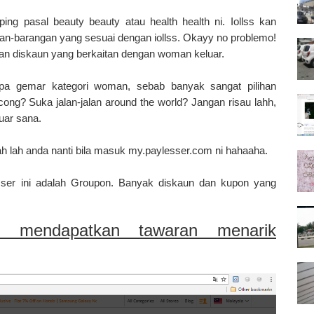
ing pasal beauty beauty atau health health ni. Iollss kan
gan-barangan yang sesuai dengan iollss. Okayy no problemo!
an diskaun yang berkaitan dengan woman keluar.
pa gemar kategori woman, sebab banyak sangat pilihan
ng? Suka jalan-jalan around the world? Jangan risau lahh,
luar sana.
 lah anda nanti bila masuk my.paylesser.com ni hahaaha.
sser ini adalah Groupon. Banyak diskaun dan kupon yang
k mendapatkan tawaran menarik