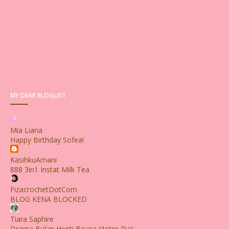
MY DEAR BLOGLIST
Mia Liana
Happy Birthday Sofea!
KasihkuAmani
888 3in1 Instat Milk Tea
FizacrochetDotCom
BLOG KENA BLOCKED
Tiara Saphire
Drama Bulan Henti Bicara (Astro Ria)