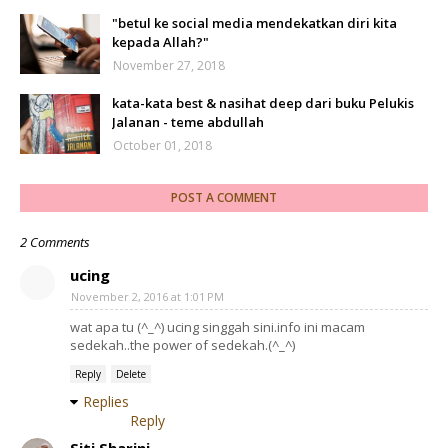
"betul ke social media mendekatkan diri kita
kepada Allah?"
November 27, 2018
kata-kata best & nasihat deep dari buku Pelukis
Jalanan - teme abdullah
October 01, 2018
POST A COMMENT
2 Comments
ucing
November 2, 2016 at 1:01 PM
wat apa tu (^_^) ucing singgah sini.info ini macam
sedekah..the power of sedekah.(^_^)
Reply
Delete
Replies
Reply