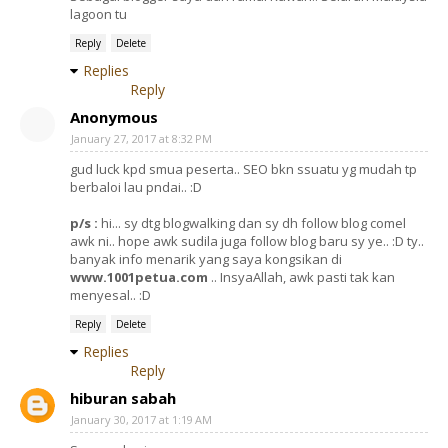
lagoon tu
Reply
Delete
Replies
Reply
Anonymous
January 27, 2017 at 8:32 PM
gud luck kpd smua peserta.. SEO bkn ssuatu yg mudah tp
berbaloi lau pndai.. :D
p/s :
hi... sy dtg blogwalking dan sy dh follow blog comel
awk ni.. hope awk sudila juga follow blog baru sy ye.. :D ty..
banyak info menarik yang saya kongsikan di
www.1001petua.com
.. InsyaAllah, awk pasti tak kan
menyesal.. :D
Reply
Delete
Replies
Reply
hiburan sabah
January 30, 2017 at 1:19 AM