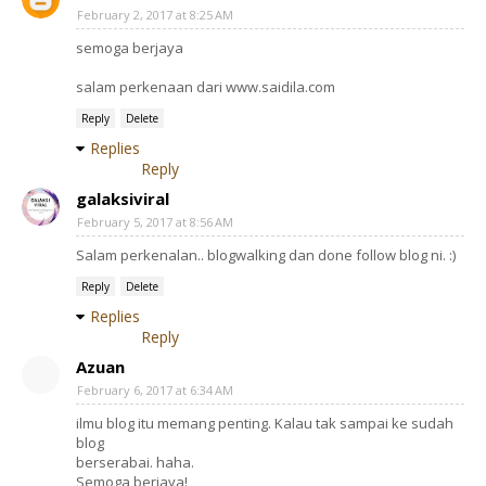
February 2, 2017 at 8:25 AM
semoga berjaya
salam perkenaan dari www.saidila.com
Reply
Delete
Replies
Reply
galaksiviral
February 5, 2017 at 8:56 AM
Salam perkenalan.. blogwalking dan done follow blog ni. :)
Reply
Delete
Replies
Reply
Azuan
February 6, 2017 at 6:34 AM
ilmu blog itu memang penting. Kalau tak sampai ke sudah
blog
berserabai. haha.
Semoga berjaya!