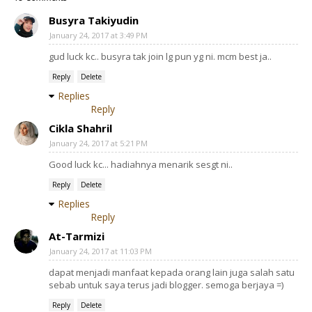
Busyra Takiyudin
January 24, 2017 at 3:49 PM
gud luck kc.. busyra tak join lg pun yg ni. mcm best ja..
Reply
Delete
Replies
Reply
Cikla Shahril
January 24, 2017 at 5:21 PM
Good luck kc... hadiahnya menarik sesgt ni..
Reply
Delete
Replies
Reply
At-Tarmizi
January 24, 2017 at 11:03 PM
dapat menjadi manfaat kepada orang lain juga salah satu
sebab untuk saya terus jadi blogger. semoga berjaya =)
Reply
Delete