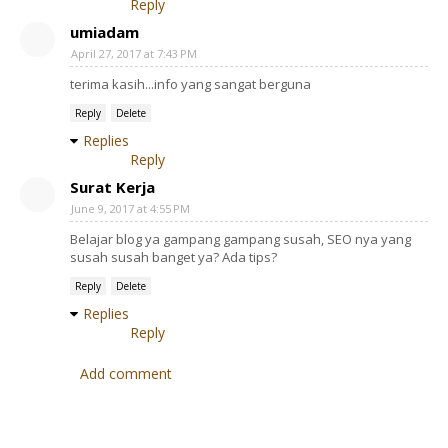
Reply
umiadam
April 27, 2017 at 7:43 PM
terima kasih...info yang sangat berguna
Reply
Delete
Replies
Reply
Surat Kerja
June 9, 2017 at 4:55 PM
Belajar blog ya gampang gampang susah, SEO nya yang
susah susah banget ya? Ada tips?
Reply
Delete
Replies
Reply
Add comment