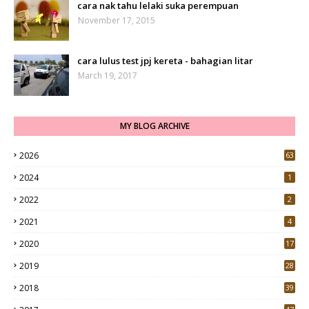
cara nak tahu lelaki suka perempuan
November 17, 2015
cara lulus test jpj kereta - bahagian litar
March 19, 2017
MY BLOG ARCHIVE
2026
63
2024
1
2022
2
2021
4
2020
17
7
2019
28
3
2018
39
9