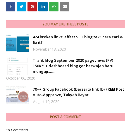
YOU MAY LIKE THESE POSTS
424 broken links! effect SEO blog tak? cara cari &
fix it?
November 13, 2020
Trafik blog September 2020 pageviews (PV)
150K?! + dashboard blogger berwajah baru
menguji.......
October 06, 2020
70++ Group Facebook (berserta link fb) FREE! Post
Auto-Appprove, Takyah Bayar
August 10, 2020
POST A COMMENT
19 Comments