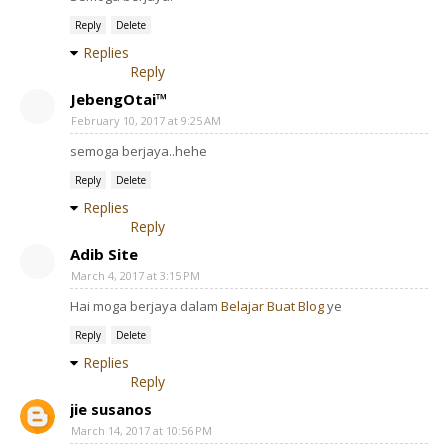
Reply
Delete
Replies
Reply
JebengOtai™
February 10, 2017 at 9:25 AM
semoga berjaya..hehe
Reply
Delete
Replies
Reply
Adib Site
March 4, 2017 at 3:15 PM
Hai moga berjaya dalam
Belajar Buat Blog
ye
Reply
Delete
Replies
Reply
jie susanos
March 14, 2017 at 10:56 PM