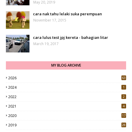
May 20, 2019
cara nak tahu lelaki suka perempuan
November 17, 2015
cara lulus test jpj kereta - bahagian litar
March 19, 2017
MY BLOG ARCHIVE
2026
63
2024
1
2022
2
2021
4
2020
17
7
2019
28
3