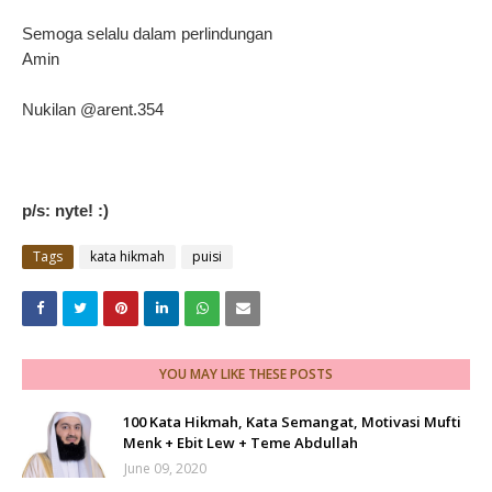
Semoga selalu dalam perlindungan
Amin
Nukilan @arent.354
p/s: nyte! :)
Tags
kata hikmah
puisi
YOU MAY LIKE THESE POSTS
100 Kata Hikmah, Kata Semangat, Motivasi Mufti
Menk + Ebit Lew + Teme Abdullah
June 09, 2020