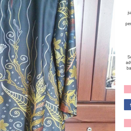
j
pe
S
adv
ba