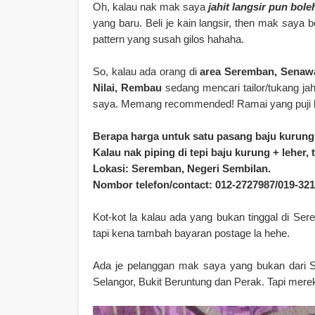
Oh, kalau nak mak saya
jahit langsir pun bole
yang baru. Beli je kain langsir, then mak saya b
pattern yang susah gilos hahaha.
So, kalau ada orang di
area Seremban, Senawa
Nilai, Rembau
sedang mencari tailor/tukang jah
saya. Memang recommended! Ramai yang puji ha
Berapa harga untuk satu pasang baju kurung
Kalau nak piping di tepi baju kurung + leher
Lokasi: Seremban, Negeri Sembilan.
Nombor telefon/contact: 012-2727987/019-32
Kot-kot la kalau ada yang bukan tinggal di Sere
tapi kena tambah bayaran postage la hehe.
Ada je pelanggan mak saya yang bukan dari 
Selangor, Bukit Beruntung dan Perak. Tapi mer