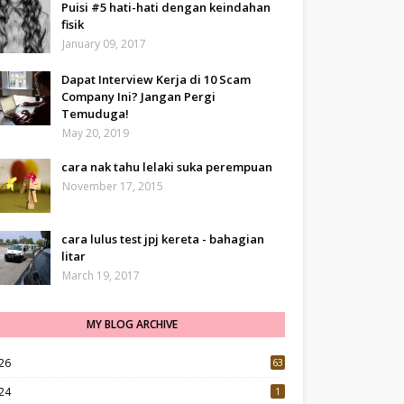
Puisi #5 hati-hati dengan keindahan
fisik
January 09, 2017
Dapat Interview Kerja di 10 Scam
Company Ini? Jangan Pergi
Temuduga!
May 20, 2019
cara nak tahu lelaki suka perempuan
November 17, 2015
cara lulus test jpj kereta - bahagian
litar
March 19, 2017
MY BLOG ARCHIVE
26
63
24
1