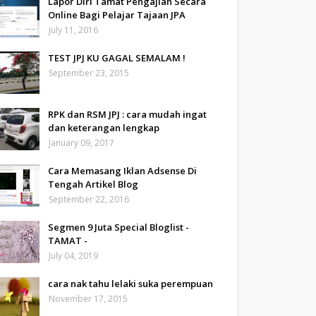
Lapor Diri Tamat Pengajian Secara
Online Bagi Pelajar Tajaan JPA
July 11, 2016
TEST JPJ KU GAGAL SEMALAM !
September 23, 2015
RPK dan RSM JPJ : cara mudah ingat
dan keterangan lengkap
January 09, 2017
Cara Memasang Iklan Adsense Di
Tengah Artikel Blog
September 22, 2016
Segmen 9 Juta Special Bloglist -
TAMAT -
July 04, 2019
cara nak tahu lelaki suka perempuan
November 17, 2015