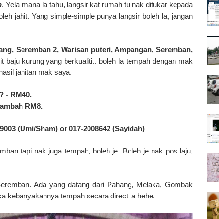
h
. Yela mana la tahu, langsir kat rumah tu nak ditukar kepada
oleh jahit. Yang simple-simple punya langsir boleh la, jangan
ng, Seremban 2, Warisan puteri, Ampangan, Seremban,
it baju kurung yang berkualiti.. boleh la tempah dengan mak
sil jahitan mak saya.
? - RM40.
, tambah RM8.
19003 (Umi/Sham) or 017-2008642 (Sayidah)
mban tapi nak juga tempah, boleh je. Boleh je nak pos laju,
Seremban. Ada yang datang dari Pahang, Melaka, Gombak
eka kebanyakannya tempah secara direct la hehe.