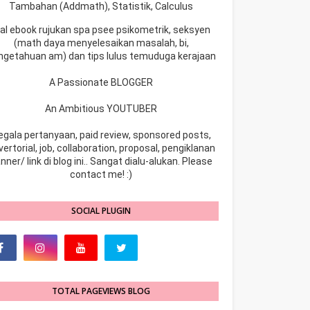
Tambahan (Addmath), Statistik, Calculus
ual ebook rujukan spa psee psikometrik, seksyen
(math daya menyelesaikan masalah, bi,
ngetahuan am) dan tips lulus temuduga kerajaan
A Passionate BLOGGER
An Ambitious YOUTUBER
egala pertanyaan, paid review, sponsored posts,
ertorial, job, collaboration, proposal, pengiklanan
nner/ link di blog ini.. Sangat dialu-alukan. Please
contact me! :)
SOCIAL PLUGIN
TOTAL PAGEVIEWS BLOG