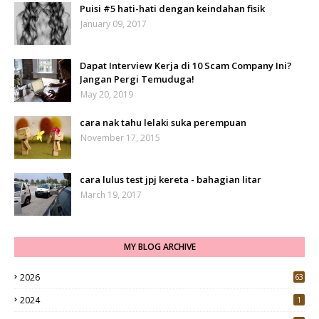
Puisi #5 hati-hati dengan keindahan fisik
January 09, 2017
Dapat Interview Kerja di 10 Scam Company Ini?
Jangan Pergi Temuduga!
May 20, 2019
cara nak tahu lelaki suka perempuan
November 17, 2015
cara lulus test jpj kereta - bahagian litar
March 19, 2017
MY BLOG ARCHIVE
2026
63
2024
1