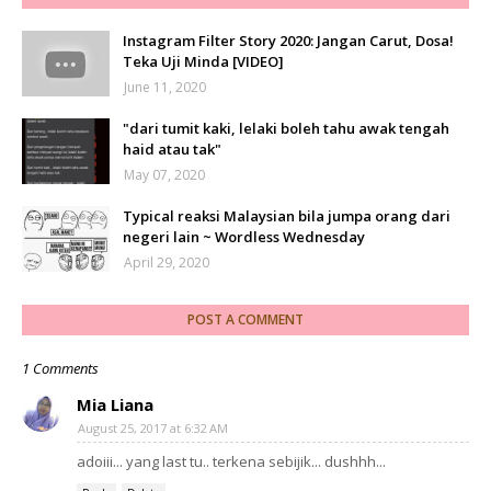
Instagram Filter Story 2020: Jangan Carut, Dosa!
Teka Uji Minda [VIDEO]
June 11, 2020
"dari tumit kaki, lelaki boleh tahu awak tengah
haid atau tak"
May 07, 2020
Typical reaksi Malaysian bila jumpa orang dari
negeri lain ~ Wordless Wednesday
April 29, 2020
POST A COMMENT
1 Comments
Mia Liana
August 25, 2017 at 6:32 AM
adoiii... yang last tu.. terkena sebijik... dushhh...