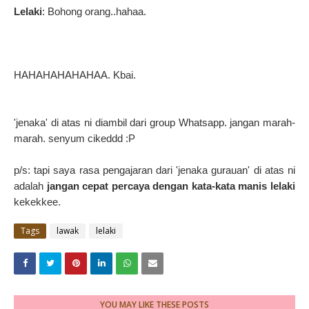
Lelaki
: Bohong orang..hahaa.
HAHAHAHAHAHAA. Kbai.
'jenaka' di atas ni diambil dari group Whatsapp. jangan marah-
marah. senyum cikeddd :P
p/s: tapi saya rasa pengajaran dari 'jenaka gurauan' di atas ni
adalah
jangan cepat percaya dengan kata-kata manis lelaki
kekekkee.
Tags
lawak
lelaki
YOU MAY LIKE THESE POSTS