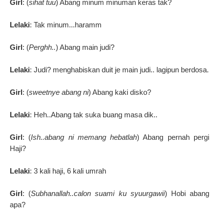
Girl
: (
sihat tuu
) Abang minum minuman keras tak?
Lelaki
: Tak minum...haramm
Girl
: (
Perghh..
) Abang main judi?
Lelaki
: Judi? menghabiskan duit je main judi.. lagipun berdosa.
Girl
: (
sweetnye abang ni
) Abang kaki disko?
Lelaki
: Heh..Abang tak suka buang masa dik..
Girl
: (
Ish..abang ni memang hebatlah
) Abang pernah pergi
Haji?
Lelaki
: 3 kali haji, 6 kali umrah
Girl
: (
Subhanallah..calon suami ku syuurgawii
) Hobi abang
apa?