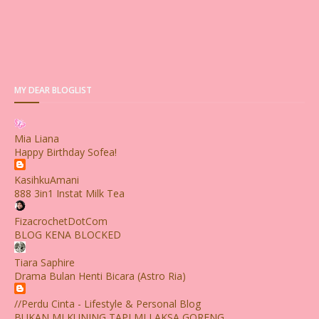
MY DEAR BLOGLIST
Mia Liana
Happy Birthday Sofea!
KasihkuAmani
888 3in1 Instat Milk Tea
FizacrochetDotCom
BLOG KENA BLOCKED
Tiara Saphire
Drama Bulan Henti Bicara (Astro Ria)
//Perdu Cinta - Lifestyle & Personal Blog
BUKAN MI KUNING TAPI MI LAKSA GORENG