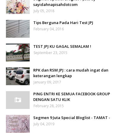
sayidahnapisahdotcom
July 05, 2018
Tips Berguna Pada Hari Test JPJ
February 04, 2016
TEST JPJ KU GAGAL SEMALAM !
September 23, 2015
RPK dan RSM JPJ : cara mudah ingat dan
keterangan lengkap
January 09, 2017
PING ENTRI KE SEMUA FACEBOOK GROUP
DENGAN SATU KLIK
February 28, 2015
Segmen 9 Juta Special Bloglist - TAMAT -
July 04, 2019