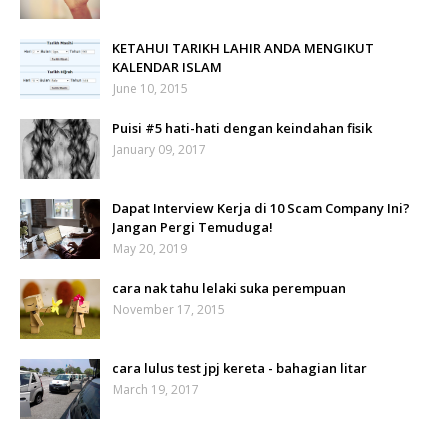
KETAHUI TARIKH LAHIR ANDA MENGIKUT
KALENDAR ISLAM
June 10, 2015
Puisi #5 hati-hati dengan keindahan fisik
January 09, 2017
Dapat Interview Kerja di 10 Scam Company Ini?
Jangan Pergi Temuduga!
May 20, 2019
cara nak tahu lelaki suka perempuan
November 17, 2015
cara lulus test jpj kereta - bahagian litar
March 19, 2017