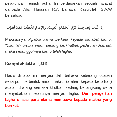
pelakunya menjadi lagha. Ini berdasarkan sebuah riwayat
daripada Abu Hurairah R.A bahawa Rasulullah S.A.W
bersabda:
إِذَا قُلْتَ لِصَاحِبِكَ يَوْمَ الْجُمُعَةِ أَنْصِتْ‏.‏ وَالإِمَامُ يَخْطُبُ فَقَدْ لَغَوْتَ ‏
Maksudnya:
Apabila kamu berkata kepada sahabat kamu:
“Diamlah” ketika imam sedang berkhutbah pada hari Jumaat,
maka sesungguhnya kamu telah lagha.
Riwayat al-Bukhari (934)
Hadis di atas ini menjadi dalil bahawa sebarang ucapan
sekalipun berbentuk amar makruf (arahan kepada kebaikan)
adalah dilarang semasa khutbah sedang berlangsung serta
menyebabkan pelakunya menjadi lagha.
Dan pengertian
lagha di sisi para ulama membawa kepada makna yang
berikut: