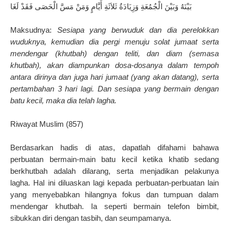
بَيْنَهُ وَبَيْنَ الْجُمُعَةِ وَزِيَادَةُ ثَلاَثَةِ أَيَّامٍ وَمَنْ مَسَّ الْحَصَى فَقَدْ لَغَا
Maksudnya:
Sesiapa yang berwuduk dan dia perelokkan
wuduknya, kemudian dia pergi menuju solat jumaat serta
mendengar (khutbah) dengan teliti, dan diam (semasa
khutbah), akan diampunkan dosa-dosanya dalam tempoh
antara dirinya dan juga hari jumaat (yang akan datang), serta
pertambahan 3 hari lagi. Dan sesiapa yang bermain dengan
batu kecil, maka dia telah lagha.
Riwayat Muslim (857)
Berdasarkan hadis di atas, dapatlah difahami bahawa
perbuatan bermain-main batu kecil ketika khatib sedang
berkhutbah adalah dilarang, serta menjadikan pelakunya
lagha. Hal ini diluaskan lagi kepada perbuatan-perbuatan lain
yang menyebabkan hilangnya fokus dan tumpuan dalam
mendengar khutbah. Ia seperti bermain telefon bimbit,
sibukkan diri dengan tasbih, dan seumpamanya.