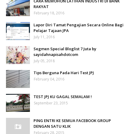
CARA MEMOHON LATIHAN INDUSTRI DI BANK
RAKYAT
February 18, 2016
Lapor Diri Tamat Pengajian Secara Online Bagi
Pelajar Tajaan JPA
July 11, 2016
Segmen Special Bloglist 7 Juta by
sayidahnapisahdotcom
July 05, 2018
Tips Berguna Pada Hari Test JPJ
February 04, 2016
TEST JPJ KU GAGAL SEMALAM !
September 23, 2015
PING ENTRI KE SEMUA FACEBOOK GROUP
DENGAN SATU KLIK
February 28, 2015