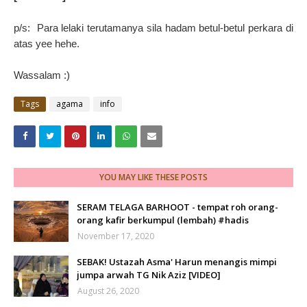
p/s: Para lelaki terutamanya sila hadam betul-betul perkara di
atas yee hehe.
Wassalam :)
Tags
agama
info
YOU MAY LIKE THESE POSTS
SERAM TELAGA BARHOOT - tempat roh orang-
orang kafir berkumpul (lembah) #hadis
November 17, 2020
SEBAK! Ustazah Asma' Harun menangis mimpi
jumpa arwah TG Nik Aziz [VIDEO]
August 26, 2020