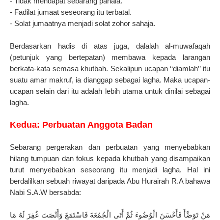
- Tidak mendapat sebarang pahala.
- Fadilat jumaat seseorang itu terbatal.
- Solat jumaatnya menjadi solat zohor sahaja.
Berdasarkan hadis di atas juga, dalalah al-muwafaqah
(petunjuk yang bertepatan) membawa kepada larangan
berkata-kata semasa khutbah. Sekalipun ucapan ‘
‘
diamlah’’ itu
suatu amar makruf, ia dianggap sebagai lagha. Maka ucapan-
ucapan selain dari itu adalah lebih utama untuk dinilai sebagai
lagha.
Kedua: Perbuatan Anggota Badan
Sebarang pergerakan dan perbuatan yang menyebabkan
hilang tumpuan dan fokus kepada khutbah yang disampaikan
turut menyebabkan seseorang itu menjadi lagha. Hal ini
berdalilkan sebuah riwayat daripada Abu Hurairah R.A bahawa
Nabi S.A.W bersabda:
مَنْ تَوَضَّأَ فَأَحْسَنَ الْوُضُوءَ ثُمَّ أَتَى الْجُمُعَةَ فَاسْتَمَعَ وَأَنْصَتَ غُفِرَ لَهُ مَا