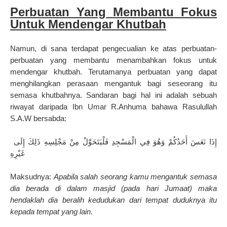
Perbuatan Yang Membantu Fokus
Untuk Mendengar Khutbah
Namun, di sana terdapat pengecualian ke atas perbuatan-
perbuatan yang membantu menambahkan fokus untuk
mendengar khutbah. Terutamanya perbuatan yang dapat
menghilangkan perasaan mengantuk bagi seseorang itu
semasa khutbahnya. Sandaran bagi hal ini adalah sebuah
riwayat daripada Ibn Umar R.Anhuma bahawa Rasulullah
S.A.W bersabda:
إِذَا نَعَسَ أَحَدُكُمْ وَهُوَ فِي الْمَسْجِدِ فَلْيَتَحَوَّلْ مِنْ مَجْلِسِهِ ذَلِكَ إِلَى
غَيْرِهِ
Maksudnya:
Apabila salah seorang kamu mengantuk semasa
dia berada di dalam masjid (pada hari Jumaat) maka
hendaklah dia beralih kedudukan dari tempat duduknya itu
kepada tempat yang lain.