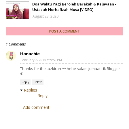
Doa Waktu Pagi Beroleh Barakah & Kejayaan -
Ustazah Norhafizah Musa [VIDEO]
August 23, 2020
POST A COMMENT
1 Comments
Hanachie
February 2, 2018 at 9:59 PM
Thanks for the tazkirah ^^ hehe salam jumaat cik Blogger
:D
Reply
Delete
Replies
Reply
Add comment