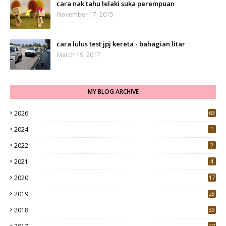
cara nak tahu lelaki suka perempuan
November 17, 2015
cara lulus test jpj kereta - bahagian litar
March 19, 2017
MY BLOG ARCHIVE
2026
63
2024
1
2022
2
2021
4
2020
17
7
2019
28
3
2018
39
9
47