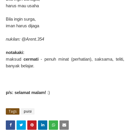
harus mau usaha
Bila ingin surga,
iman harus dijaga
nukilan: @Arent.354
notakaki:
maksud
cermati
- penuh minat (perhatian), saksama, teliti,
banyak belajar.
p/s: selamat malam!
:)
Tags
puisi