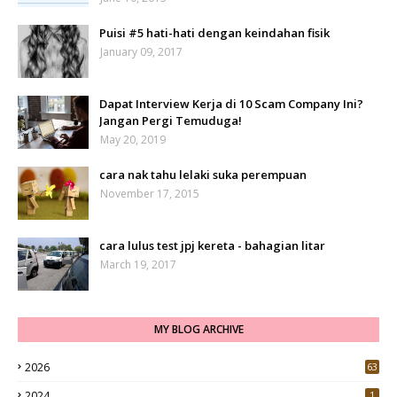
Puisi #5 hati-hati dengan keindahan fisik
January 09, 2017
Dapat Interview Kerja di 10 Scam Company Ini?
Jangan Pergi Temuduga!
May 20, 2019
cara nak tahu lelaki suka perempuan
November 17, 2015
cara lulus test jpj kereta - bahagian litar
March 19, 2017
MY BLOG ARCHIVE
2026
63
2024
1