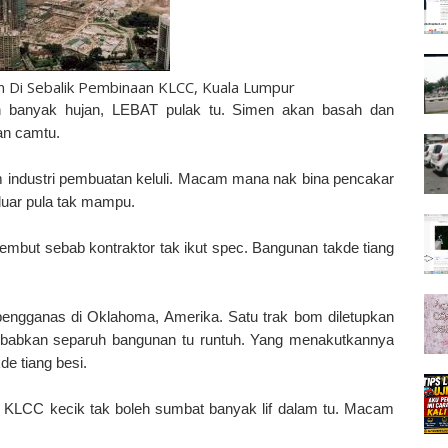
n Di Sebalik Pembinaan KLCC, Kuala Lumpur
an banyak hujan, LEBAT pulak tu. Simen akan basah dan
an camtu.
m industri pembuatan keluli. Macam mana nak bina pencakar
 luar pula tak mampu.
lembut sebab kontraktor tak ikut spec. Bangunan takde tiang
engganas di Oklahoma, Amerika. Satu trak bom diletupkan
yebabkan separuh bangunan tu runtuh. Yang menakutkannya
e tiang besi.
 KLCC kecik tak boleh sumbat banyak lif dalam tu. Macam