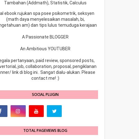
Tambahan (Addmath), Statistik, Calculus
ual ebook rujukan spa psee psikometrik, seksyen
(math daya menyelesaikan masalah, bi,
ngetahuan am) dan tips lulus temuduga kerajaan
A Passionate BLOGGER
An Ambitious YOUTUBER
egala pertanyaan, paid review, sponsored posts,
ertorial, job, collaboration, proposal, pengiklanan
nner/ link di blog ini.. Sangat dialu-alukan. Please
contact me! :)
SOCIAL PLUGIN
TOTAL PAGEVIEWS BLOG