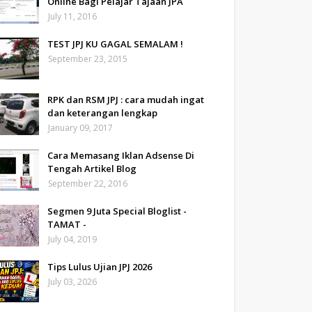
Online Bagi Pelajar Tajaan JPA
July 11, 2016
TEST JPJ KU GAGAL SEMALAM !
September 23, 2015
RPK dan RSM JPJ : cara mudah ingat
dan keterangan lengkap
January 09, 2017
Cara Memasang Iklan Adsense Di
Tengah Artikel Blog
September 22, 2016
Segmen 9 Juta Special Bloglist -
TAMAT -
July 04, 2019
Tips Lulus Ujian JPJ 2026
July 03, 2026