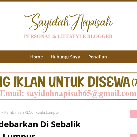
Home
Hubungi Saya
Penafian
lik Pembinaan KLCC, Kuala Lumpur
debarkan Di Sebalik
a Lumpur