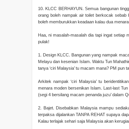
10. KLCC BERHAYUN. Semua bangunan tinggi b
orang boleh nampak air toilet berkocak seba
boleh memburukkan keadaan kalau dua menara s
Haa, ni masalah-masalah dia tapi ingat setiap
pulak!
1. Design KLCC. Bangunan yang nampak macam 
Melayu dan kesenian Islam. Waktu Tun Mahathir 
tanya ‘ciri Malaysia’ tu macam mana? PM pun t
Arkitek nampak ‘ciri Malaysia’ tu beridentit
menara moden bersenikan Islam. Last-last Tun M
(segi 4 bersilang macam penanda juzu’ dalam Qur
2. Bajet. Disebabkan Malaysia mampu sediak
terpaksa dijalankan TANPA REHAT supaya dapat
Kalau terlajak sehari saja Malaysia akan kerugian