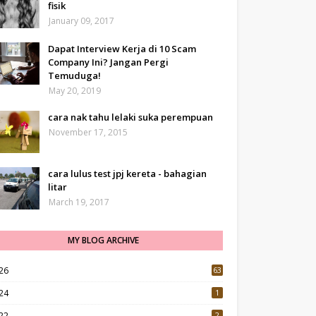
fisik
January 09, 2017
Dapat Interview Kerja di 10 Scam
Company Ini? Jangan Pergi
Temuduga!
May 20, 2019
cara nak tahu lelaki suka perempuan
November 17, 2015
cara lulus test jpj kereta - bahagian
litar
March 19, 2017
MY BLOG ARCHIVE
26
63
24
1
22
2