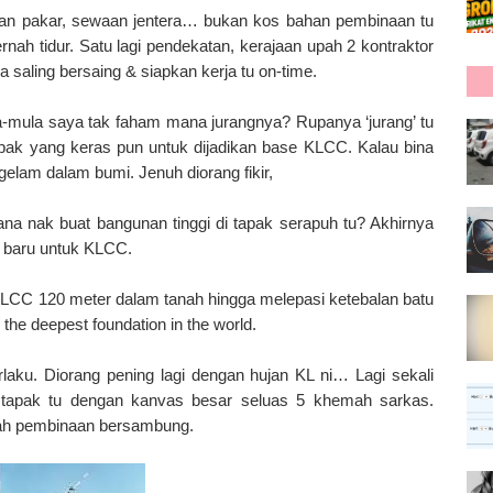
dan pakar, sewaan jentera… bukan kos bahan pembinaan tu
nah tidur. Satu lagi pendekatan, kerajaan upah 2 kontraktor
saling bersaing & siapkan kerja tu on-time.
la-mula saya tak faham mana jurangnya? Rupanya ‘jurang’ tu
tapak yang keras pun untuk dijadikan base KLCC. Kalau bina
gelam dalam bumi. Jenuh diorang fikir,
 nak buat bangunan tinggi di tapak serapuh tu? Akhirnya
ng baru untuk KLCC.
 KLCC 120 meter dalam tanah hingga melepasi ketebalan batu
the deepest foundation in the world.
rlaku. Diorang pening lagi dengan hujan KL ni… Lagi sekali
ng’ tapak tu dengan kanvas besar seluas 5 khemah sarkas.
ulah pembinaan bersambung.