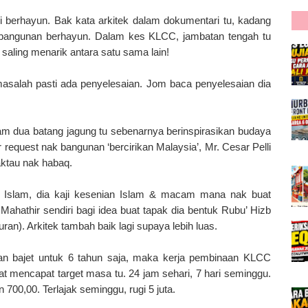
erhayun. Bak kata arkitek dalam dokumentari tu, kadang
b bangunan berhayun. Dalam kes KLCC, jambatan tengah tu
aling menarik antara satu sama lain!
 masalah pasti ada penyelesaian. Jom baca penyelesaian dia
dua batang jagung tu sebenarnya berinspirasikan budaya
request nak bangunan ‘bercirikan Malaysia’, Mr. Cesar Pelli
aktau nak habaq.
ikan Islam, dia kaji kesenian Islam & macam mana nak buat
ahathir sendiri bagi idea buat tapak dia bentuk Rubu’ Hizb
an). Arkitek tambah baik lagi supaya lebih luas.
an bajet untuk 6 tahun saja, maka kerja pembinaan KLCC
 mencapat target masa tu. 24 jam sehari, 7 hari seminggu.
 700,00. Terlajak seminggu, rugi 5 juta.