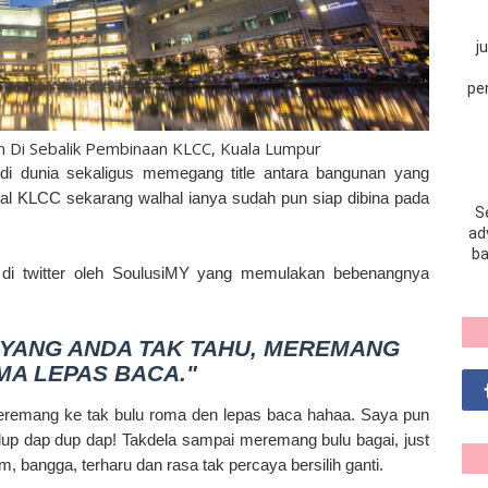
j
pe
n Di Sebalik Pembinaan KLCC, Kuala Lumpur
di dunia sekaligus memegang title antara bangunan yang
pasal KLCC sekarang walhal ianya sudah pun siap dibina pada
S
adv
ba
 di twitter oleh SoulusiMY yang memulakan bebenangnya
YANG ANDA TAK TAHU, MEREMANG
MA LEPAS BACA."
meremang ke tak bulu roma den lepas baca hahaa. Saya pun
dup dap dup dap! Takdela sampai meremang bulu bagai, just
m, bangga, terharu dan rasa tak percaya bersilih ganti.