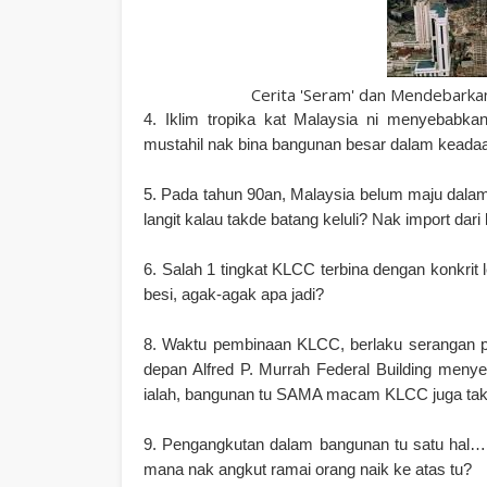
Cerita 'Seram' dan Mendebarka
4. Iklim tropika kat Malaysia ni menyebabk
mustahil nak bina bangunan besar dalam keada
5. Pada tahun 90an, Malaysia belum maju dala
langit kalau takde batang keluli? Nak import dari
6. Salah 1 tingkat KLCC terbina dengan konkrit 
besi, agak-agak apa jadi?
8. Waktu pembinaan KLCC, berlaku serangan p
depan Alfred P. Murrah Federal Building men
ialah, bangunan tu SAMA macam KLCC juga takd
9. Pengangkutan dalam bangunan tu satu hal…
mana nak angkut ramai orang naik ke atas tu?