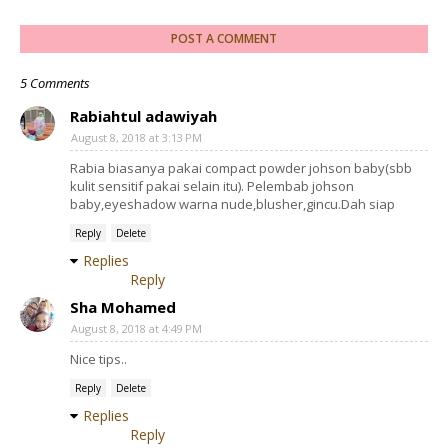
POST A COMMENT
5 Comments
Rabiahtul adawiyah
August 8, 2018 at 3:13 PM
Rabia biasanya pakai compact powder johson baby(sbb
kulit sensitif pakai selain itu). Pelembab johson
baby,eyeshadow warna nude,blusher,gincu.Dah siap
Reply
Delete
Replies
Reply
Sha Mohamed
August 8, 2018 at 4:49 PM
Nice tips..
Reply
Delete
Replies
Reply