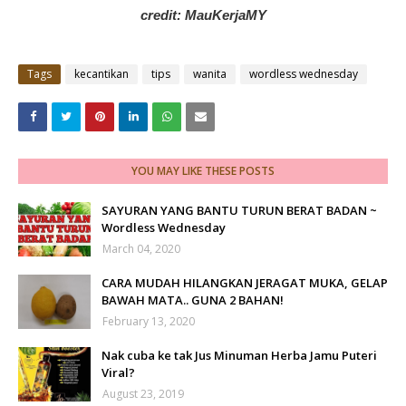
credit: MauKerjaMY
Tags
kecantikan
tips
wanita
wordless wednesday
YOU MAY LIKE THESE POSTS
SAYURAN YANG BANTU TURUN BERAT BADAN ~
Wordless Wednesday
March 04, 2020
CARA MUDAH HILANGKAN JERAGAT MUKA, GELAP
BAWAH MATA.. GUNA 2 BAHAN!
February 13, 2020
Nak cuba ke tak Jus Minuman Herba Jamu Puteri
Viral?
August 23, 2019