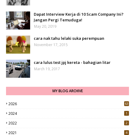
Dapat Interview Kerja di 10 Scam Company Ini?
Jangan Pergi Temuduga!
May 20, 2019
cara nak tahu lelaki suka perempuan
November 17, 2015
cara lulus test jpj kereta - bahagian litar
March 19, 2017
MY BLOG ARCHIVE
2026
63
2024
1
2022
2
2021
4