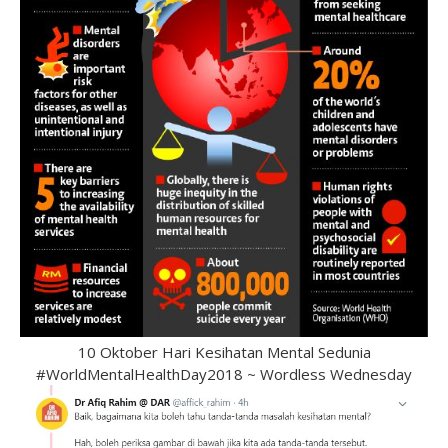
10 Oktober Hari Kesihatan Mental Sedunia
#WorldMentalHealthDay2018 ~ Wordless Wednesday