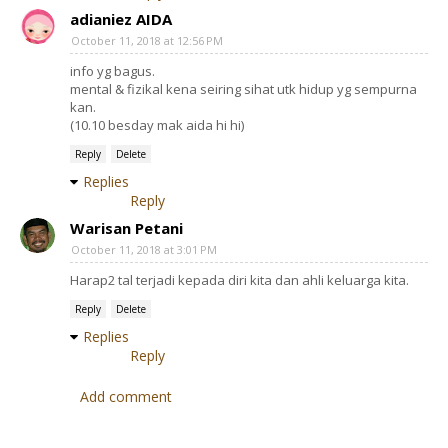
adianiez AIDA
October 11, 2018 at 12:56 PM
info yg bagus.
mental & fizikal kena seiring sihat utk hidup yg sempurna
kan.
(10.10 besday mak aida hi hi)
Reply
Delete
Replies
Reply
Warisan Petani
October 11, 2018 at 3:01 PM
Harap2 tal terjadi kepada diri kita dan ahli keluarga kita.
Reply
Delete
Replies
Reply
Add comment