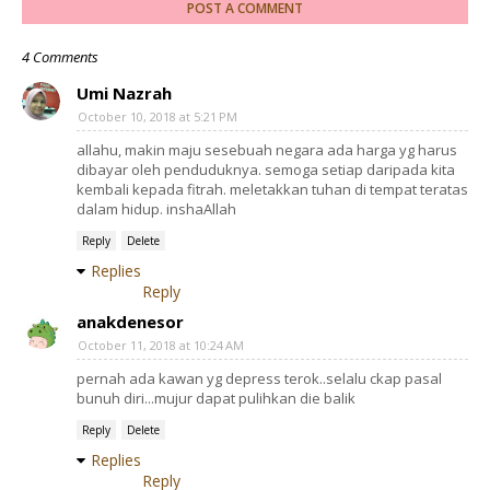
POST A COMMENT
4 Comments
Umi Nazrah
October 10, 2018 at 5:21 PM
allahu, makin maju sesebuah negara ada harga yg harus
dibayar oleh penduduknya. semoga setiap daripada kita
kembali kepada fitrah. meletakkan tuhan di tempat teratas
dalam hidup. inshaAllah
Reply
Delete
Replies
Reply
anakdenesor
October 11, 2018 at 10:24 AM
pernah ada kawan yg depress terok..selalu ckap pasal
bunuh diri...mujur dapat pulihkan die balik
Reply
Delete
Replies
Reply