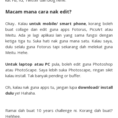
kat FB, IG, Twitter dan blog hehe.
Macam mana cara nak edit?
Okay.. Kalau
untuk mobile/ smart phone
, korang boleh
buat collage dan edit guna apps Fotorus, PicsArt atau
Meitu. Ada je lagi aplikasi lain yang sama fungsi dengan
ketiga tiga tu. Suka hati nak guna mana satu. Kalau saya,
dulu selalu guna Fotorus tapi sekarang dah melekat guna
Meitu. Hehe.
Untuk laptop atau PC
pula, boleh edit guna Photoshop
atau PhotoScape. Saya lebih suka Photoscape, ringan sikit
kalau install. Tak banyak pending or buffer.
Oh, kalau nak guna apps tu, jangan lupa
download/ install
dulu
ye! Hahaha.
Ramai dah buat 10 years challenge ni. Korang dah buat?
Hehhee.