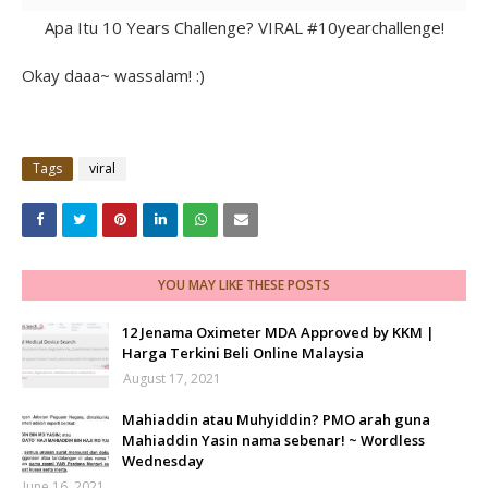
Apa Itu 10 Years Challenge? VIRAL #10yearchallenge!
Okay daaa~ wassalam! :)
Tags
viral
YOU MAY LIKE THESE POSTS
12 Jenama Oximeter MDA Approved by KKM |
Harga Terkini Beli Online Malaysia
August 17, 2021
Mahiaddin atau Muhyiddin? PMO arah guna
Mahiaddin Yasin nama sebenar! ~ Wordless
Wednesday
June 16, 2021