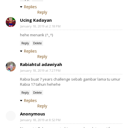
Replies
Reply
Ucing Kadayan
January 18, 2019 at 2:18 PM
hehe menarik (^_^)
Reply
Delete
Replies
Reply
Rabiahtul adawiyah
January 18, 2019 at 7:27 PM
Rabia buat 7 years challenge sebab gambar lama tu umur
Rabia 17 tahun hehehe
Reply
Delete
Replies
Reply
Anonymous
January 18, 2019 at 8:52 PM