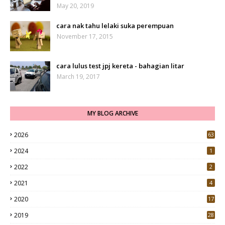
May 20, 2019
cara nak tahu lelaki suka perempuan
November 17, 2015
cara lulus test jpj kereta - bahagian litar
March 19, 2017
MY BLOG ARCHIVE
2026
63
2024
1
2022
2
2021
4
2020
17
7
2019
28
3