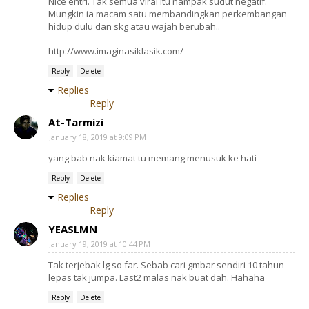
Nice entri. Tak semua viral itu nampak sudut negatif.
Mungkin ia macam satu membandingkan perkembangan
hidup dulu dan skg atau wajah berubah..
http://www.imaginasiklasik.com/
Reply
Delete
Replies
Reply
At-Tarmizi
January 18, 2019 at 9:09 PM
yang bab nak kiamat tu memang menusuk ke hati
Reply
Delete
Replies
Reply
YEASLMN
January 19, 2019 at 10:44 PM
Tak terjebak lg so far. Sebab cari gmbar sendiri 10 tahun
lepas tak jumpa. Last2 malas nak buat dah. Hahaha
Reply
Delete