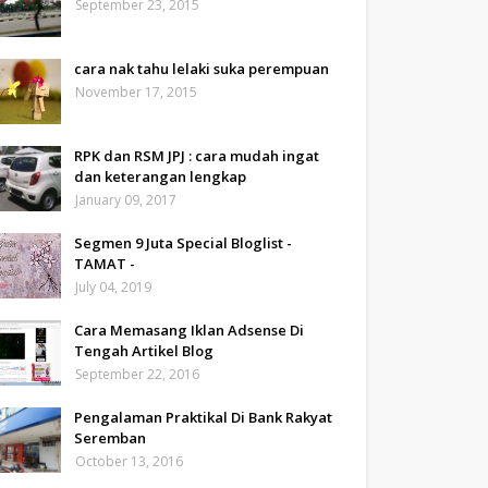
September 23, 2015
cara nak tahu lelaki suka perempuan
November 17, 2015
RPK dan RSM JPJ : cara mudah ingat
dan keterangan lengkap
January 09, 2017
Segmen 9 Juta Special Bloglist -
TAMAT -
July 04, 2019
Cara Memasang Iklan Adsense Di
Tengah Artikel Blog
September 22, 2016
Pengalaman Praktikal Di Bank Rakyat
Seremban
October 13, 2016