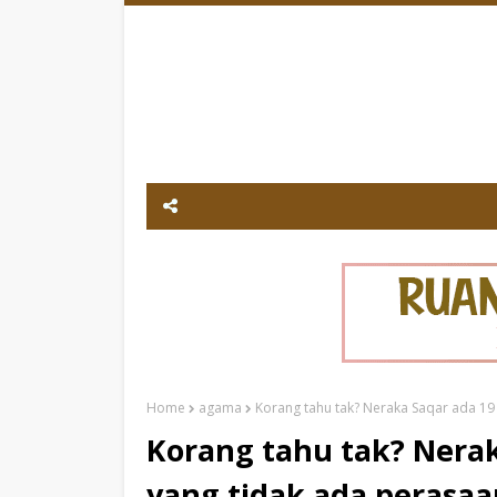
Home
agama
Korang tahu tak? Neraka Saqar ada 19 m
Korang tahu tak? Nerak
yang tidak ada perasaan