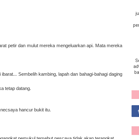
j
pe
barat petir dan mulut mereka mengeluarkan
api. Mata mereka
S
adv
ba
i ibarat... Sembelih kambing, lapah dan bahagi-bahagi daging
 tetap datang.
necsaya hancur bukit itu.
gangkat pemukul tersebut nescaya tidak akan terangkat.