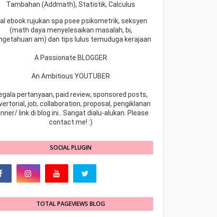
Tambahan (Addmath), Statistik, Calculus
ual ebook rujukan spa psee psikometrik, seksyen
(math daya menyelesaikan masalah, bi,
ngetahuan am) dan tips lulus temuduga kerajaan
A Passionate BLOGGER
An Ambitious YOUTUBER
egala pertanyaan, paid review, sponsored posts,
ertorial, job, collaboration, proposal, pengiklanan
nner/ link di blog ini.. Sangat dialu-alukan. Please
contact me! :)
SOCIAL PLUGIN
TOTAL PAGEVIEWS BLOG