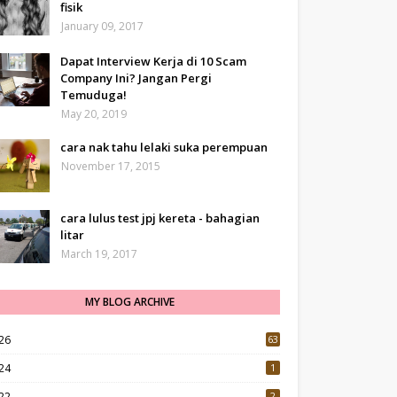
fisik
January 09, 2017
Dapat Interview Kerja di 10 Scam
Company Ini? Jangan Pergi
Temuduga!
May 20, 2019
cara nak tahu lelaki suka perempuan
November 17, 2015
cara lulus test jpj kereta - bahagian
litar
March 19, 2017
MY BLOG ARCHIVE
26
63
24
1
22
2