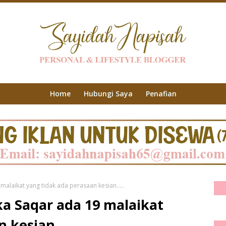
Home
Hubungi Saya
Penafian
alaikat yang tidak ada perasaan kesian.....
a Saqar ada 19 malaikat
 kesian.....