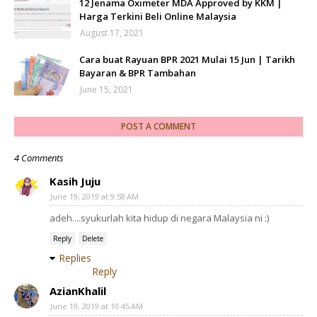
12 Jenama Oximeter MDA Approved by KKM |
Harga Terkini Beli Online Malaysia
August 17, 2021
Cara buat Rayuan BPR 2021 Mulai 15 Jun | Tarikh
Bayaran & BPR Tambahan
June 15, 2021
POST A COMMENT
4 Comments
Kasih Juju
June 19, 2019 at 9:58 AM
adeh....syukurlah kita hidup di negara Malaysia ni :)
Reply
Delete
Replies
Reply
AzianKhalil
June 19, 2019 at 10:45 AM