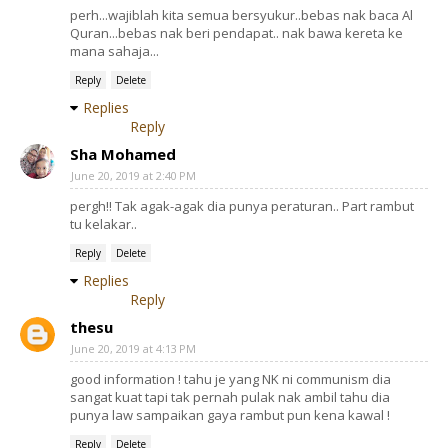
perh...wajiblah kita semua bersyukur..bebas nak baca Al
Quran...bebas nak beri pendapat.. nak bawa kereta ke
mana sahaja...
Reply
Delete
Replies
Reply
Sha Mohamed
June 20, 2019 at 2:40 PM
pergh!! Tak agak-agak dia punya peraturan.. Part rambut
tu kelakar..
Reply
Delete
Replies
Reply
thesu
June 20, 2019 at 4:13 PM
good information ! tahu je yang NK ni communism dia
sangat kuat tapi tak pernah pulak nak ambil tahu dia
punya law sampaikan gaya rambut pun kena kawal !
Reply
Delete