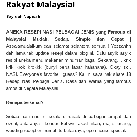
Rakyat Malaysia!
Sayidah Napisah
ANEKA RESEPI NASI PELBAGAI JENIS yang Famous di
Malaysia! Mudah, Sedap, Simple dan Cepat |
Assalamualaikum dan selamat sejahtera semua~! Yezzahhh
dah lama tak update resepi dalam blog ni. Dulu asyik asyik
resipi aneka menu makanan minuman bagai. Sekarang.... krik
krik krok krokkk (bunyi perut lapar hahahaha). Okay so..
NASI. Everyone's favorite i guess? Kali ni saya nak share 13
Resepi Nasi Pelbagai Jenis, Rasa dan 'Warna' yang famous
amos di Negara Malaysia!
Kenapa terkenal?
Sebab nasi nasi ni selalu dimasak di pelbagai tempat dan
event; antaranya - kenduri kahwin, akad nikah, majlis tunang,
wedding reception, rumah terbuka raya, open house special.