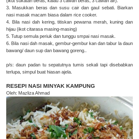
(ikut sukatan beras, kalau 3 cawan beras, 3 cawan air).
3. Masukkan beras dan susu cair dan gaul sebati. Biarkan
nasi masak macam biasa dalam rice cooker.
4. Bila nasi dah kering, titiskan pewarna merah, kuning dan
hijau (ikot citarasa masing-masing)
5. Tutup semula periuk dan tunggu smpai nasi masak.
6. Bila nasi dah masak, gembur-gembur kan dan tabur la daun
bawang/ daun sup dan bawang goreng..
p/s: daun padan tu sepatutnya tumis sekali tapi disebabkan
terlupa, simpul buat hiasan ajela.
RESEPI NASI MINYAK KAMPUNG
Oleh: Mazliza Ahmad