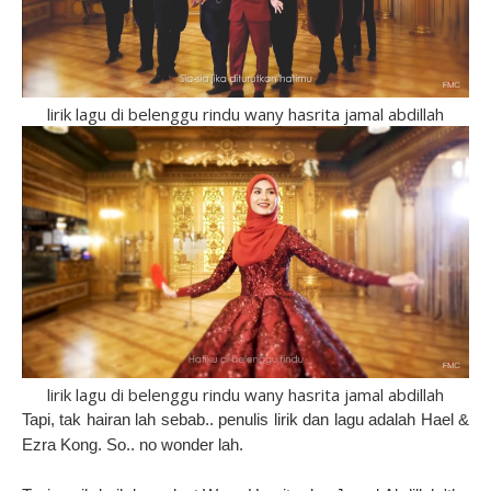
lirik lagu di belenggu rindu wany hasrita jamal abdillah
lirik lagu di belenggu rindu wany hasrita jamal abdillah
Tapi, tak hairan lah sebab.. penulis lirik dan lagu adalah Hael &
Ezra Kong. So.. no wonder lah.