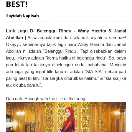
BEST!
Sayidah Napisah
Lirik Lagu Di Belenggu Rindu - Wany Hasrita & Jamal
Abdillah |
Assalamualaikum dan selamat sejahtera semua~!
Okayy.. sebenarnya tajuk lagu baru Wany Hasrita dan Jamal
Abdillah ni adalah "Belenggu Rindu". Tapi disebabkan dalam
lagu, liriknya adalah "kerna hatiku di belenggu rindu". So, saya
pun letak lah tajuknya dibelenggu rindu. hahahaha. Mungkin
ada juga yang ingat title lagu ni adalah "SIA SIA" sebab part
paling best tu lah. "sia sia jika diturutkan hatimu" & "sia sia jika
tak dicuba dahulu".
Dah dah. Enough with the title of the song.