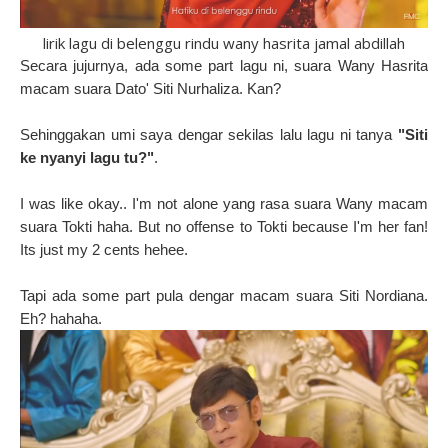
lirik lagu di belenggu rindu wany hasrita jamal abdillah
Secara jujurnya, ada some part lagu ni, suara Wany Hasrita
macam suara Dato' Siti Nurhaliza. Kan?
Sehinggakan umi saya dengar sekilas lalu lagu ni tanya
"Siti
ke nyanyi lagu tu?"
.
I was like okay.. I'm not alone yang rasa suara Wany macam
suara Tokti haha. But no offense to Tokti because I'm her fan!
Its just my 2 cents hehee.
Tapi ada some part pula dengar macam suara Siti Nordiana.
Eh? hahaha.