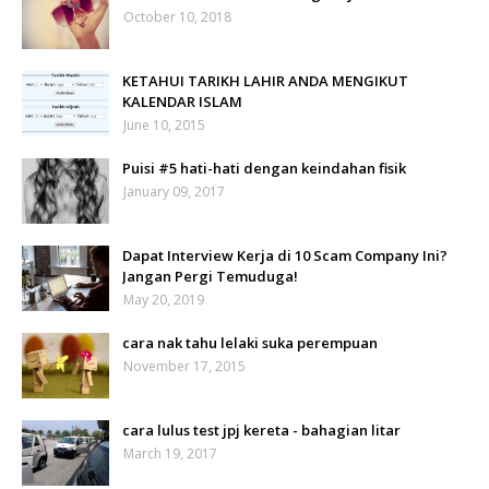
October 10, 2018
KETAHUI TARIKH LAHIR ANDA MENGIKUT
KALENDAR ISLAM
June 10, 2015
Puisi #5 hati-hati dengan keindahan fisik
January 09, 2017
Dapat Interview Kerja di 10 Scam Company Ini?
Jangan Pergi Temuduga!
May 20, 2019
cara nak tahu lelaki suka perempuan
November 17, 2015
cara lulus test jpj kereta - bahagian litar
March 19, 2017