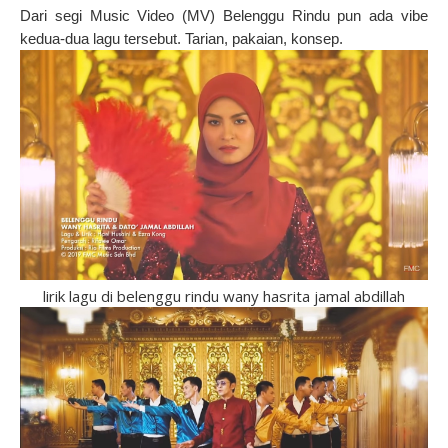
Dari segi Music Video (MV) Belenggu Rindu pun ada vibe
kedua-dua lagu tersebut. Tarian, pakaian, konsep.
lirik lagu di belenggu rindu wany hasrita jamal abdillah