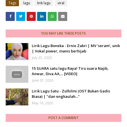
Tags
lagu
lirik lagu
viral
YOU MAY LIKE THESE POSTS
Lirik Lagu Boneka - Ernie Zakri | MV 'seram', unik
| Vokal power, manis berhijab
July 25, 2020
15 SUARA satu lagu Raya! Tiru suara Najib,
Anwar, Diva AA,... [VIDEO]
June 07, 2020
Lirik Lagu Satu - Zulhilmi (OST Bukan Gadis
Biasa) | "dan engkaulah..."
May 16, 2020
POST A COMMENT