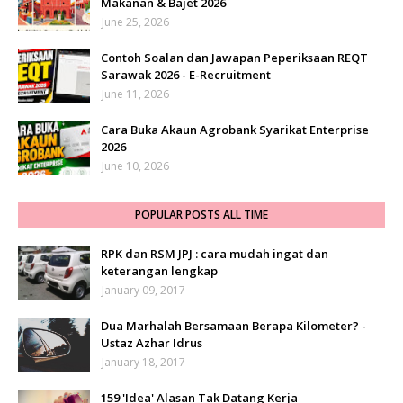
Makanan & Bajet 2026
June 25, 2026
Contoh Soalan dan Jawapan Peperiksaan REQT
Sarawak 2026 - E-Recruitment
June 11, 2026
Cara Buka Akaun Agrobank Syarikat Enterprise
2026
June 10, 2026
POPULAR POSTS ALL TIME
RPK dan RSM JPJ : cara mudah ingat dan
keterangan lengkap
January 09, 2017
Dua Marhalah Bersamaan Berapa Kilometer? -
Ustaz Azhar Idrus
January 18, 2017
159 'Idea' Alasan Tak Datang Kerja