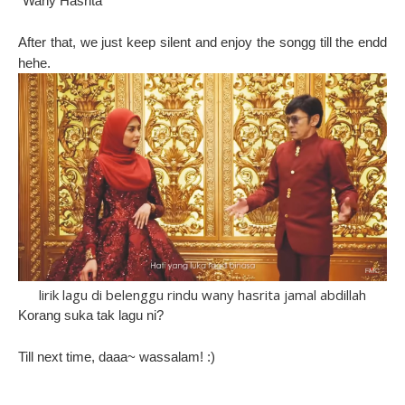
"Wany Hasrita"
After that, we just keep silent and enjoy the songg till the endd
hehe.
lirik lagu di belenggu rindu wany hasrita jamal abdillah
Korang suka tak lagu ni?
Till next time, daaa~ wassalam! :)