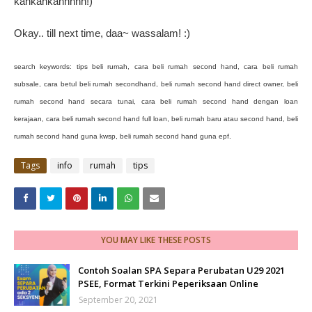
kahkahkahhhhh!)
Okay.. till next time, daa~ wassalam! :)
search keywords: tips beli rumah, cara beli rumah second hand, cara beli rumah
subsale, cara betul beli rumah secondhand, beli rumah second hand direct owner,
beli
rumah second hand secara tunai,
cara beli rumah second hand dengan loan
kerajaan,
cara beli rumah second hand full loan,
beli rumah baru atau second hand,
beli
rumah second hand guna kwsp,
beli rumah second hand guna epf.
Tags
info
rumah
tips
YOU MAY LIKE THESE POSTS
Contoh Soalan SPA Separa Perubatan U29 2021
PSEE, Format Terkini Peperiksaan Online
September 20, 2021