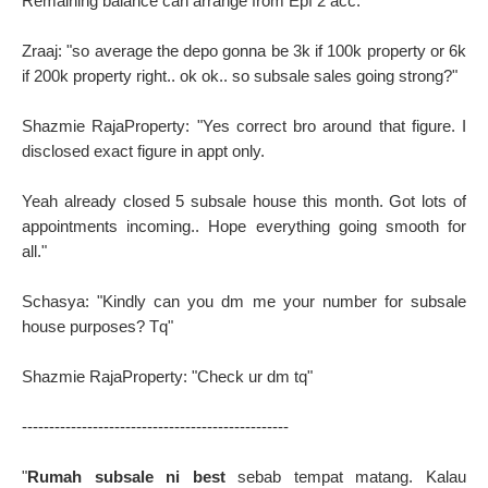
Remaining balance can arrange from Epf 2 acc."
Zraaj: "so average the depo gonna be 3k if 100k property or 6k
if 200k property right.. ok ok.. so subsale sales going strong?"
Shazmie RajaProperty: "Yes correct bro around that figure. I
disclosed exact figure in appt only.
Yeah already closed 5 subsale house this month. Got lots of
appointments incoming.. Hope everything going smooth for
all."
Schasya: "Kindly can you dm me your number for subsale
house purposes? Tq"
Shazmie RajaProperty: "Check ur dm tq"
-------------------------------------------------
"
Rumah subsale ni best
sebab tempat matang. Kalau