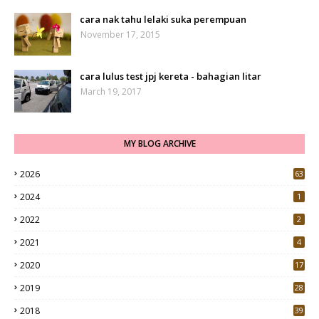
cara nak tahu lelaki suka perempuan
November 17, 2015
cara lulus test jpj kereta - bahagian litar
March 19, 2017
MY BLOG ARCHIVE
2026
63
2024
1
2022
2
2021
4
2020
17
7
2019
28
3
2018
39