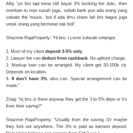
Afiq: "ye bro tapi kena still bayar 3% booking fee dulu.. then
overloan tu now susah juga.. sebab bank pun ada orang yang
valuate the house.. but if ada ilmu share lah bro bagus juga
untuk orang yang berminat nak beli".
Shazmie RajaProperty: "Hi bro. I cover subsale selangor.
1. Most of my client
deposit 3-5% only
.
2. Lawyer fee can
deduct from cashback
. No upfront charge.
3. Markup loan can be arranged. My client get 30-100k cb.
Depends on location.
4.
If don't have 3%
, also can. Special arrangement can be
made."
Zraaj: "tq bro..is there anyway they get the 3 to 5% depo or it's
from their saving?"
Shazmie RajaProperty: "Usually from the saving. Or maybe
they fork out anywhere. The 3% is paid as earnest deposit.