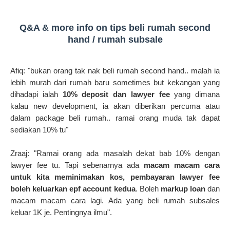
Q&A & more info on tips beli rumah second
hand / rumah subsale
Afiq: "bukan orang tak nak beli rumah second hand.. malah ia
lebih murah dari rumah baru sometimes but kekangan yang
dihadapi ialah
10% deposit dan lawyer fee
yang dimana
kalau new development, ia akan diberikan percuma atau
dalam package beli rumah.. ramai orang muda tak dapat
sediakan 10% tu"
Zraaj: "
Ramai orang ada masalah dekat bab 10% dengan
lawyer fee tu. Tapi sebenarnya ada
macam macam cara
untuk kita meminimakan kos, pembayaran lawyer fee
boleh keluarkan epf account kedua
. Boleh
markup loan
dan
macam macam cara lagi. Ada yang beli rumah subsales
keluar 1K je. Pentingnya ilmu".