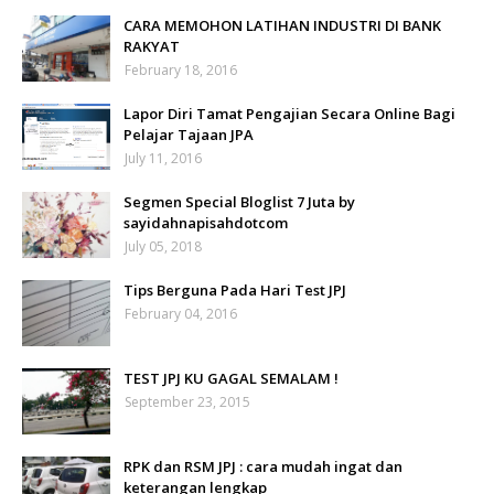
CARA MEMOHON LATIHAN INDUSTRI DI BANK
RAKYAT
February 18, 2016
Lapor Diri Tamat Pengajian Secara Online Bagi
Pelajar Tajaan JPA
July 11, 2016
Segmen Special Bloglist 7 Juta by
sayidahnapisahdotcom
July 05, 2018
Tips Berguna Pada Hari Test JPJ
February 04, 2016
TEST JPJ KU GAGAL SEMALAM !
September 23, 2015
RPK dan RSM JPJ : cara mudah ingat dan
keterangan lengkap