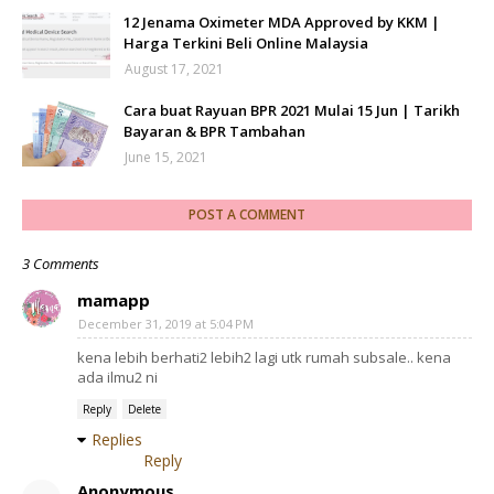
12 Jenama Oximeter MDA Approved by KKM |
Harga Terkini Beli Online Malaysia
August 17, 2021
Cara buat Rayuan BPR 2021 Mulai 15 Jun | Tarikh
Bayaran & BPR Tambahan
June 15, 2021
POST A COMMENT
3 Comments
mamapp
December 31, 2019 at 5:04 PM
kena lebih berhati2 lebih2 lagi utk rumah subsale.. kena
ada ilmu2 ni
Reply
Delete
Replies
Reply
Anonymous