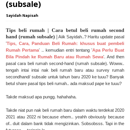
(subsale)
Sayidah Napisah
Tips beli rumah | Cara betul beli rumah second
hand (rumah subsale) |
Aiik Sayidah..? Haritu update pasal
'
Tips, Cara, Panduan Beli Rumah: khusus buat pembeli
Rumah Pertama
' .. kemudian entri tentang '
Apa Perlu Buat
Bila Pindah ke Rumah Baru atau Rumah Sewa
'. And then
pasal cara beli rumah second-hand (rumah subsale). Woww..
tengah intai intai nak beli rumah baru atau survey rumah
secondhand/ subsale untuk tahun baru 2020 ke tuuu? Banyak
betul share pasal tips beli rumah.. ada maksud pape ke tuuu?
Takde maksud apa pungg. hahahaha.
Takde niat pun nak beli rumah baru dalam waktu terdekat 2020
2021 atau 2022 ni because ehem.. yeahh obviously because
of.. duit dalam bank tidak mengizinkan. Sobsobsss. Tapi in the