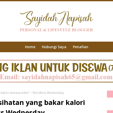
Home
Hubungi Saya
Penafian
 kalori semasa tidur! ~ Wordless Wednesday
ihatan yang bakar kalori
ess Wednesday