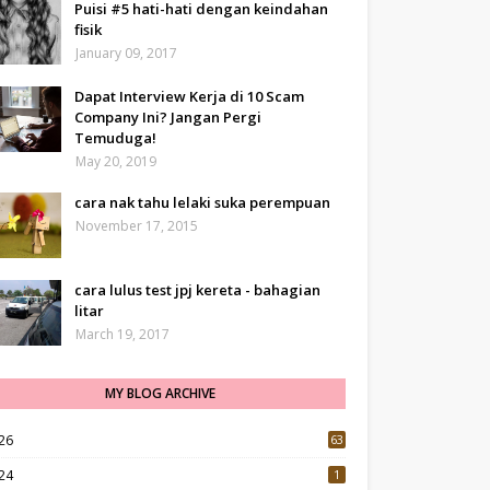
Puisi #5 hati-hati dengan keindahan
fisik
January 09, 2017
Dapat Interview Kerja di 10 Scam
Company Ini? Jangan Pergi
Temuduga!
May 20, 2019
cara nak tahu lelaki suka perempuan
November 17, 2015
cara lulus test jpj kereta - bahagian
litar
March 19, 2017
MY BLOG ARCHIVE
26
63
24
1