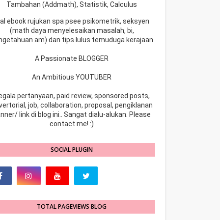
Tambahan (Addmath), Statistik, Calculus
ual ebook rujukan spa psee psikometrik, seksyen
(math daya menyelesaikan masalah, bi,
ngetahuan am) dan tips lulus temuduga kerajaan
A Passionate BLOGGER
An Ambitious YOUTUBER
egala pertanyaan, paid review, sponsored posts,
ertorial, job, collaboration, proposal, pengiklanan
nner/ link di blog ini.. Sangat dialu-alukan. Please
contact me! :)
SOCIAL PLUGIN
TOTAL PAGEVIEWS BLOG