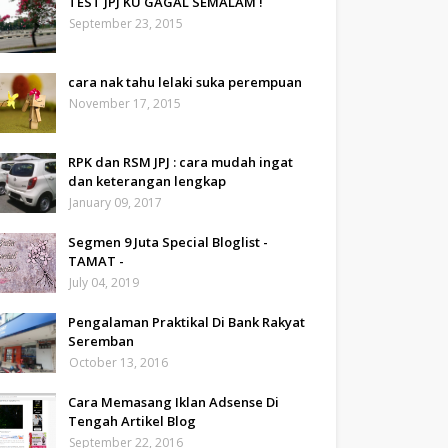
TEST JPJ KU GAGAL SEMALAM !
September 23, 2015
cara nak tahu lelaki suka perempuan
November 17, 2015
RPK dan RSM JPJ : cara mudah ingat
dan keterangan lengkap
January 09, 2017
Segmen 9 Juta Special Bloglist -
TAMAT -
July 04, 2019
Pengalaman Praktikal Di Bank Rakyat
Seremban
October 13, 2016
Cara Memasang Iklan Adsense Di
Tengah Artikel Blog
September 22, 2016