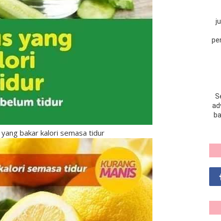
j
pe
S
adv
ba
 yang bakar kalori semasa tidur