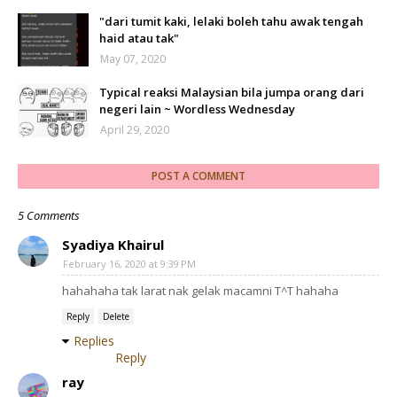
"dari tumit kaki, lelaki boleh tahu awak tengah
haid atau tak"
May 07, 2020
Typical reaksi Malaysian bila jumpa orang dari
negeri lain ~ Wordless Wednesday
April 29, 2020
POST A COMMENT
5 Comments
Syadiya Khairul
February 16, 2020 at 9:39 PM
hahahaha tak larat nak gelak macamni T^T hahaha
Reply
Delete
Replies
Reply
ray