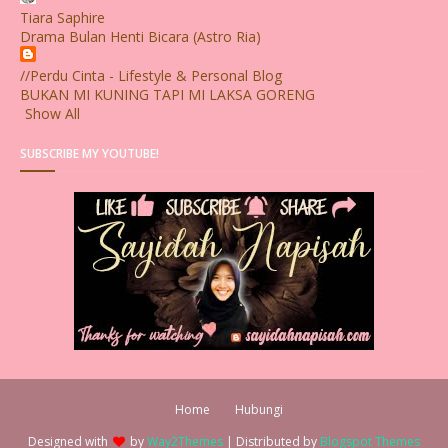
Tiara Saphire
Drama Bulan Henti Bicara (Astro Ria)
//Perdu Cinta - Lifestyle & Personal Blog
BUKAN MI KUNING TAPI MI LAKSA GORENG
Show All
SUBSCRIBE MY YOUTUBE!
Home
Hubungi
Designed with
by
Way2Themes
| Distributed by
Blogspot Themes