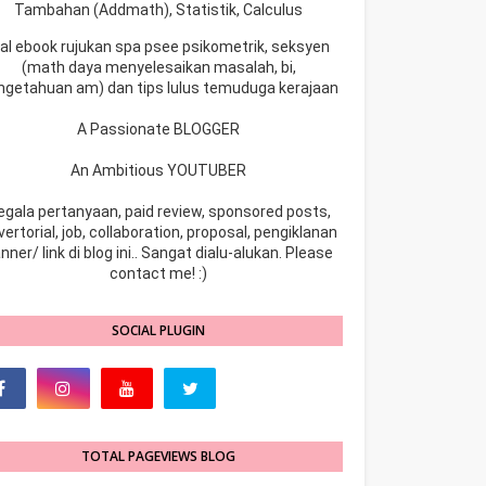
Tambahan (Addmath), Statistik, Calculus
ual ebook rujukan spa psee psikometrik, seksyen
(math daya menyelesaikan masalah, bi,
ngetahuan am) dan tips lulus temuduga kerajaan
A Passionate BLOGGER
An Ambitious YOUTUBER
egala pertanyaan, paid review, sponsored posts,
ertorial, job, collaboration, proposal, pengiklanan
nner/ link di blog ini.. Sangat dialu-alukan. Please
contact me! :)
SOCIAL PLUGIN
TOTAL PAGEVIEWS BLOG