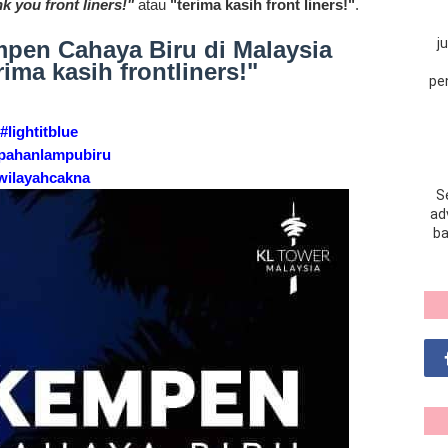
k you front liners!"
atau
"terima kasih front liners!"
.
j
pen Cahaya Biru di Malaysia
ima kasih frontliners!"
pe
#lightitblue
pahanlampubiru
wilayahcakna
S
adv
ba