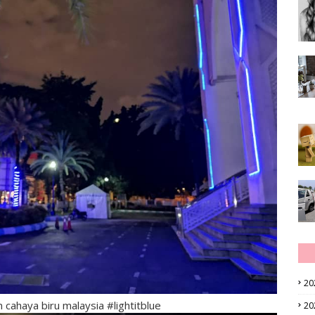
20
cahaya biru malaysia #lightitblue
20