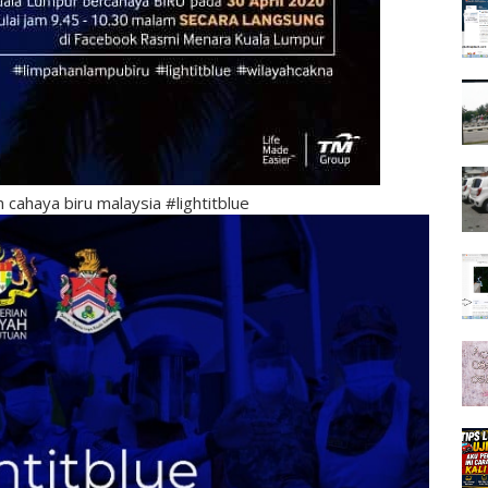
cahaya biru malaysia #lightitblue