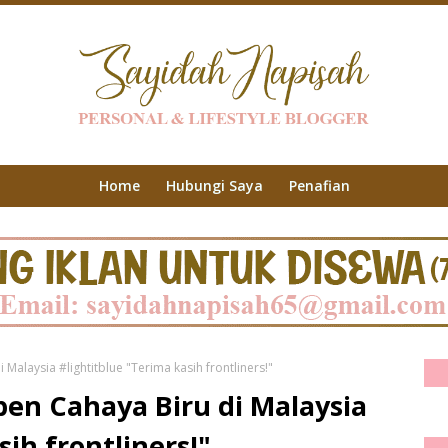
Home
Hubungi Saya
Penafian
alaysia #lightitblue "Terima kasih frontliners!"
en Cahaya Biru di Malaysia
sih frontliners!"