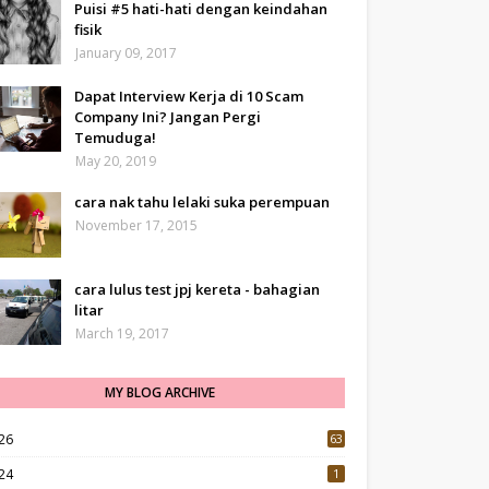
Puisi #5 hati-hati dengan keindahan
fisik
January 09, 2017
Dapat Interview Kerja di 10 Scam
Company Ini? Jangan Pergi
Temuduga!
May 20, 2019
cara nak tahu lelaki suka perempuan
November 17, 2015
cara lulus test jpj kereta - bahagian
litar
March 19, 2017
MY BLOG ARCHIVE
26
63
24
1