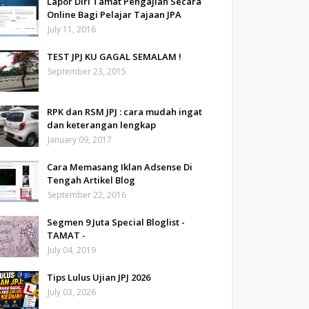
Lapor Diri Tamat Pengajian Secara
Online Bagi Pelajar Tajaan JPA
July 11, 2016
TEST JPJ KU GAGAL SEMALAM !
September 23, 2015
RPK dan RSM JPJ : cara mudah ingat
dan keterangan lengkap
January 09, 2017
Cara Memasang Iklan Adsense Di
Tengah Artikel Blog
September 22, 2016
Segmen 9 Juta Special Bloglist -
TAMAT -
July 04, 2019
Tips Lulus Ujian JPJ 2026
July 03, 2026