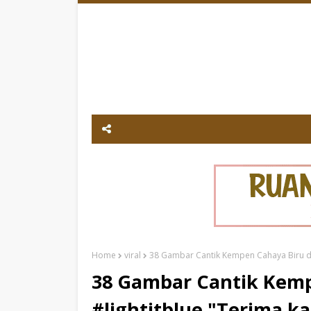
Home
viral
38 Gambar Cantik Kempen Cahaya Biru di M
38 Gambar Cantik Kemp
#lightitblue "Terima ka