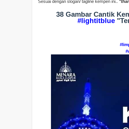
Sesuai dengan slogan/ tagline kempen ini..
"than
38 Gambar Cantik Kem
#lightitblue
"Ter
#lim
#