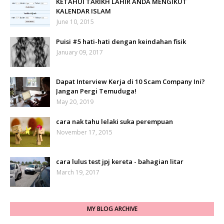
KETAHUI TARIKH LAHIR ANDA MENGIKUT
KALENDAR ISLAM
June 10, 2015
Puisi #5 hati-hati dengan keindahan fisik
January 09, 2017
Dapat Interview Kerja di 10 Scam Company Ini?
Jangan Pergi Temuduga!
May 20, 2019
cara nak tahu lelaki suka perempuan
November 17, 2015
cara lulus test jpj kereta - bahagian litar
March 19, 2017
MY BLOG ARCHIVE