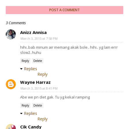
POST A COMMENT
3 Comments
Anizz Annisa
March 3, 2015 at 7:58 PM
hihi..bab minum air memang akak bole.. hihi.. yg lain errr
slow2..huhu
Reply
Delete
Replies
Reply
Wayne Harraz
March 3, 2015 at 8:41 PM
Abe we pn diet gak. Tu yg kekal ramping
Reply
Delete
Replies
Reply
Cik Candy