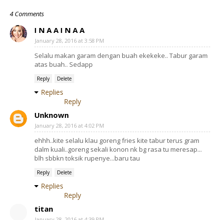
4 Comments
I N A A I N A A
January 28, 2016 at 3:58 PM
Selalu makan garam dengan buah ekekeke.. Tabur garam
atas buah.. Sedapp
Reply
Delete
Replies
Reply
Unknown
January 28, 2016 at 4:02 PM
ehhh..kite selalu klau goreng fries kite tabur terus gram
dalm kuali..goreng sekali konon nk bg rasa tu meresap...
blh sbbkn toksik rupenye...baru tau
Reply
Delete
Replies
Reply
titan
January 28, 2016 at 4:39 PM