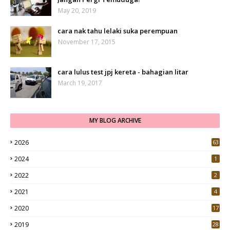
May 20, 2019
cara nak tahu lelaki suka perempuan
November 17, 2015
cara lulus test jpj kereta - bahagian litar
March 19, 2017
MY BLOG ARCHIVE
2026
63
2024
1
2022
2
2021
4
2020
17
7
2019
28