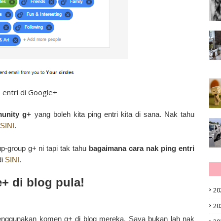
 entri di Google+
unity g+
yang boleh kita ping entri kita di sana. Nak tahu
SINI
.
-group g+ ni tapi tak tahu
bagaimana cara nak ping entri
di
SINI
.
+ di blog pula!
20
20
enggunakan komen g+ di blog mereka. Saya bukan lah nak