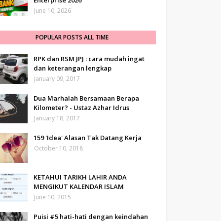
Enterprise 2026
June 10, 2026
POPULAR POSTS ALL TIME
RPK dan RSM JPJ : cara mudah ingat
dan keterangan lengkap
January 09, 2017
Dua Marhalah Bersamaan Berapa
Kilometer? - Ustaz Azhar Idrus
January 18, 2017
159 'Idea' Alasan Tak Datang Kerja
October 10, 2018
KETAHUI TARIKH LAHIR ANDA
MENGIKUT KALENDAR ISLAM
June 10, 2015
Puisi #5 hati-hati dengan keindahan