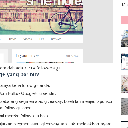
18,
om dah ada 3,714 followers g+
g+ yang beribu?
atnya kena follow g+ anda.
om Follow Google+ tu sendiri.
 sebarang segmen atau giveaway, boleh lah menjadi sponsor
t follow g+ anda.
ti mereka follow kita balik.
urkan segmen atau giveaway tapi tak meletakkan syarat