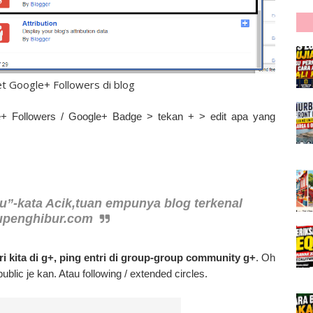
get Google+ Followers di blog
+ Followers / Google+ Badge > tekan + > edit apa yang
-kata Acik,tuan empunya blog terkenal
penghibur.com
ri kita di g+, ping entri di group-group community g+
. Oh
blic je kan. Atau following / extended circles.