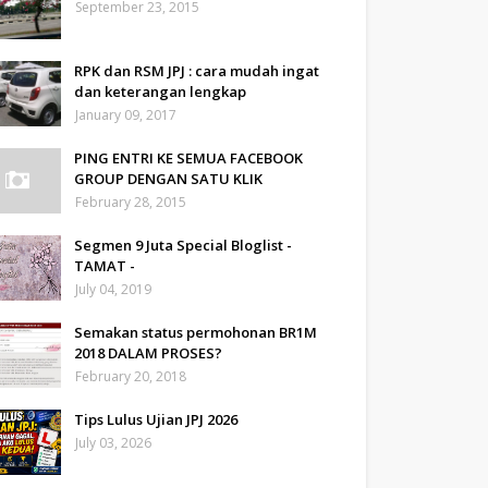
September 23, 2015
RPK dan RSM JPJ : cara mudah ingat
dan keterangan lengkap
January 09, 2017
PING ENTRI KE SEMUA FACEBOOK
GROUP DENGAN SATU KLIK
February 28, 2015
Segmen 9 Juta Special Bloglist -
TAMAT -
July 04, 2019
Semakan status permohonan BR1M
2018 DALAM PROSES?
February 20, 2018
Tips Lulus Ujian JPJ 2026
July 03, 2026