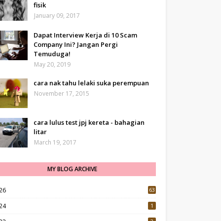
fisik
January 09, 2017
Dapat Interview Kerja di 10 Scam
Company Ini? Jangan Pergi
Temuduga!
May 20, 2019
cara nak tahu lelaki suka perempuan
November 17, 2015
cara lulus test jpj kereta - bahagian
litar
March 19, 2017
MY BLOG ARCHIVE
26
63
24
1