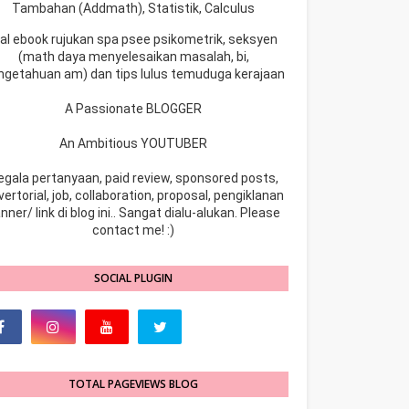
Tambahan (Addmath), Statistik, Calculus
ual ebook rujukan spa psee psikometrik, seksyen
(math daya menyelesaikan masalah, bi,
ngetahuan am) dan tips lulus temuduga kerajaan
A Passionate BLOGGER
An Ambitious YOUTUBER
egala pertanyaan, paid review, sponsored posts,
ertorial, job, collaboration, proposal, pengiklanan
nner/ link di blog ini.. Sangat dialu-alukan. Please
contact me! :)
SOCIAL PLUGIN
TOTAL PAGEVIEWS BLOG