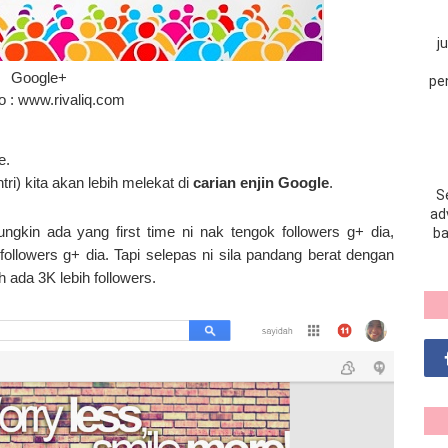
j
Google+
pe
to : www.rivaliq.com
e.
ri) kita akan lebih melekat di
carian enjin Google
.
S
adv
kin ada yang first time ni nak tengok followers g+ dia,
ba
followers g+ dia. Tapi selepas ni sila pandang berat dengan
 ada 3K lebih followers.