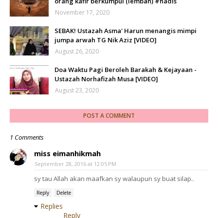
orang kafir berkumpul (lembah) #hadis
November 17, 2020
SEBAK! Ustazah Asma' Harun menangis mimpi
jumpa arwah TG Nik Aziz [VIDEO]
August 26, 2020
Doa Waktu Pagi Beroleh Barakah & Kejayaan -
Ustazah Norhafizah Musa [VIDEO]
August 23, 2020
POST A COMMENT
1 Comments
miss eimanhikmah
September 28, 2016 at 12:05 PM
sy tau Allah akan maafkan sy walaupun sy buat silap..
Reply
Delete
Replies
Reply