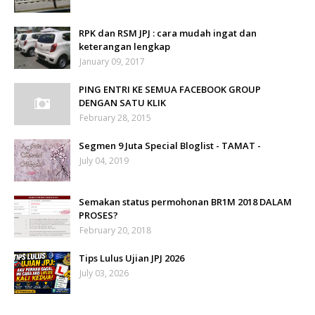
RPK dan RSM JPJ : cara mudah ingat dan
keterangan lengkap
January 09, 2017
PING ENTRI KE SEMUA FACEBOOK GROUP
DENGAN SATU KLIK
February 28, 2015
Segmen 9 Juta Special Bloglist - TAMAT -
July 04, 2019
Semakan status permohonan BR1M 2018 DALAM
PROSES?
February 20, 2018
Tips Lulus Ujian JPJ 2026
July 03, 2026