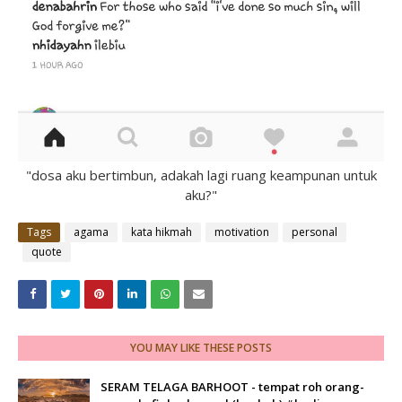
"dosa aku bertimbun, adakah lagi ruang keampunan untuk
aku?"
Tags
agama
kata hikmah
motivation
personal
quote
YOU MAY LIKE THESE POSTS
SERAM TELAGA BARHOOT - tempat roh orang-