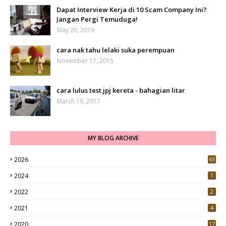
Dapat Interview Kerja di 10 Scam Company Ini?
Jangan Pergi Temuduga!
May 20, 2019
cara nak tahu lelaki suka perempuan
November 17, 2015
cara lulus test jpj kereta - bahagian litar
March 19, 2017
MY BLOG ARCHIVE
2026
63
2024
1
2022
2
2021
4
2020
17