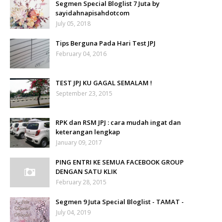
Segmen Special Bloglist 7 Juta by
sayidahnapisahdotcom
July 05, 2018
Tips Berguna Pada Hari Test JPJ
February 04, 2016
TEST JPJ KU GAGAL SEMALAM !
September 23, 2015
RPK dan RSM JPJ : cara mudah ingat dan
keterangan lengkap
January 09, 2017
PING ENTRI KE SEMUA FACEBOOK GROUP
DENGAN SATU KLIK
February 28, 2015
Segmen 9 Juta Special Bloglist - TAMAT -
July 04, 2019