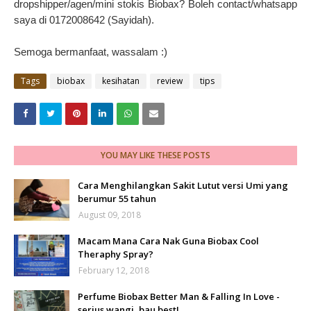
dropshipper/agen/mini stokis Biobax? Boleh contact/whatsapp
saya di 0172008642 (Sayidah).
Semoga bermanfaat, wassalam :)
Tags
biobax
kesihatan
review
tips
YOU MAY LIKE THESE POSTS
Cara Menghilangkan Sakit Lutut versi Umi yang
berumur 55 tahun
August 09, 2018
Macam Mana Cara Nak Guna Biobax Cool
Theraphy Spray?
February 12, 2018
Perfume Biobax Better Man & Falling In Love -
serius wangi, bau best!