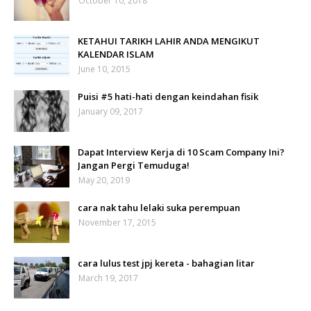
October 10, 2018
KETAHUI TARIKH LAHIR ANDA MENGIKUT
KALENDAR ISLAM
June 10, 2015
Puisi #5 hati-hati dengan keindahan fisik
January 09, 2017
Dapat Interview Kerja di 10 Scam Company Ini?
Jangan Pergi Temuduga!
May 20, 2019
cara nak tahu lelaki suka perempuan
November 17, 2015
cara lulus test jpj kereta - bahagian litar
March 19, 2017