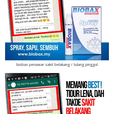
biobax penawar sakit belakang / tulang pinggul