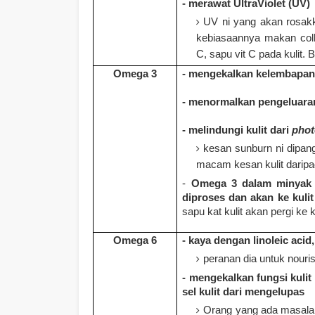
- merawat UltraViolet (UV)
UV ni yang akan rosak
kebiasaannya makan coll
C, sapu vit C pada kulit. B
Omega 3
- mengekalkan kelembapan 
- menormalkan pengeluaran
- melindungi kulit dari
pho
kesan sunburn ni dipan
macam kesan kulit darip
-
Omega 3 dalam minyak i
diproses dan akan ke kuli
sapu kat kulit akan pergi ke k
Omega 6
- kaya dengan linoleic acid
peranan dia untuk nouris
- mengekalkan fungsi kul
sel kulit dari mengelupas
Orang yang ada masalah 