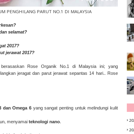
RUM PENGHILANG PARUT NO.1 DI MALAYSIA
erkesan?
 dan selamat?
gat 2017?
rut jerawat 2017?
erasaskan Rose Organik No.1 di Malaysia ini; yang
gkan jeragat dan parut jerawat sepantas 14 hari.. Rose
 3 dan Omega 6
yang sangat penting untuk melindungi kulit
20
mun, menyamai
teknologi nano
.
20