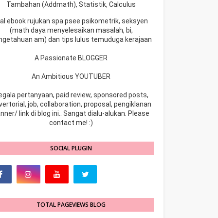
Tambahan (Addmath), Statistik, Calculus
ual ebook rujukan spa psee psikometrik, seksyen
(math daya menyelesaikan masalah, bi,
ngetahuan am) dan tips lulus temuduga kerajaan
A Passionate BLOGGER
An Ambitious YOUTUBER
egala pertanyaan, paid review, sponsored posts,
ertorial, job, collaboration, proposal, pengiklanan
nner/ link di blog ini.. Sangat dialu-alukan. Please
contact me! :)
SOCIAL PLUGIN
TOTAL PAGEVIEWS BLOG