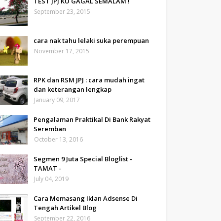
TEST JPJ KU GAGAL SEMALAM !
September 23, 2015
cara nak tahu lelaki suka perempuan
November 17, 2015
RPK dan RSM JPJ : cara mudah ingat
dan keterangan lengkap
January 09, 2017
Pengalaman Praktikal Di Bank Rakyat
Seremban
October 13, 2016
Segmen 9 Juta Special Bloglist -
TAMAT -
July 04, 2019
Cara Memasang Iklan Adsense Di
Tengah Artikel Blog
September 22, 2016