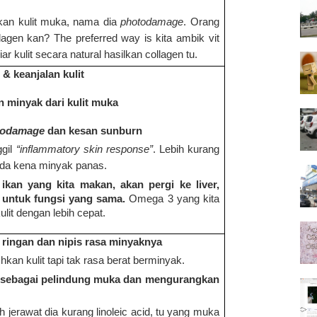
kan kulit muka, nama dia
photodamage
. Orang
agen kan? The preferred way is kita ambik vit
iar kulit secara natural hasilkan collagen tu.
& keanjalan kulit
 minyak dari kulit muka
todamage
dan kesan sunburn
ggil
“inflammatory skin response”
. Lebih kurang
ada kena minyak panas.
kan yang kita makan, akan pergi ke liver,
t untuk fungsi yang sama.
Omega 3 yang kita
ulit dengan lebih cepat.
, ringan dan nipis rasa minyaknya
hkan kulit tapi tak rasa berat berminyak.
it sebagai pelindung muka dan mengurangkan
jerawat dia kurang linoleic acid, tu yang muka