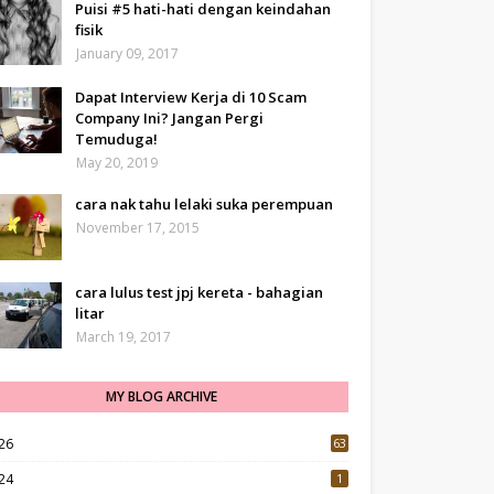
Puisi #5 hati-hati dengan keindahan
fisik
January 09, 2017
Dapat Interview Kerja di 10 Scam
Company Ini? Jangan Pergi
Temuduga!
May 20, 2019
cara nak tahu lelaki suka perempuan
November 17, 2015
cara lulus test jpj kereta - bahagian
litar
March 19, 2017
MY BLOG ARCHIVE
26
63
24
1