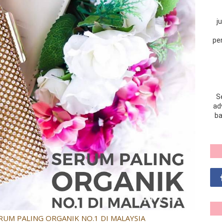
j
pe
S
adv
ba
ERUM PALING ORGANIK NO.1 DI MALAYSIA