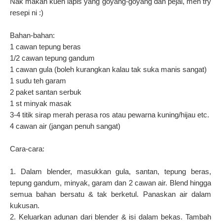
Nak makan kueh lapis yang goyang-goyang dan pejal, meh try
resepi ni :)
Bahan-bahan:
1 cawan tepung beras
1/2 cawan tepung gandum
1 cawan gula (boleh kurangkan kalau tak suka manis sangat)
1 sudu teh garam
2 paket santan serbuk
1 st minyak masak
3-4 titik sirap merah perasa ros atau pewarna kuning/hijau etc.
4 cawan air (jangan penuh sangat)
Cara-cara:
1. Dalam blender, masukkan gula, santan, tepung beras,
tepung gandum, minyak, garam dan 2 cawan air. Blend hingga
semua bahan bersatu & tak berketul. Panaskan air dalam
kukusan.
2. Keluarkan adunan dari blender & isi dalam bekas. Tambah