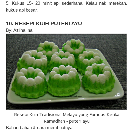
5. Kukus 15- 20 minit api sederhana. Kalau nak merekah,
kukus api besar.
10. RESEPI KUIH PUTERI AYU
By: Azlina Ina
Resepi Kuih Tradisional Melayu yang Famous Ketika
Ramadhan - puteri ayu
Bahan-bahan & cara membuatnya: