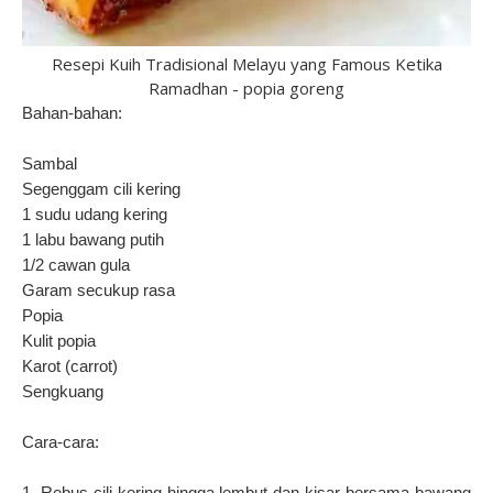
Resepi Kuih Tradisional Melayu yang Famous Ketika
Ramadhan - popia goreng
Bahan-bahan:
Sambal
Segenggam cili kering
1 sudu udang kering
1 labu bawang putih
1/2 cawan gula
Garam secukup rasa
Popia
Kulit popia
Karot (carrot)
Sengkuang
Cara-cara:
1. Rebus cili kering hingga lembut dan kisar bersama bawang