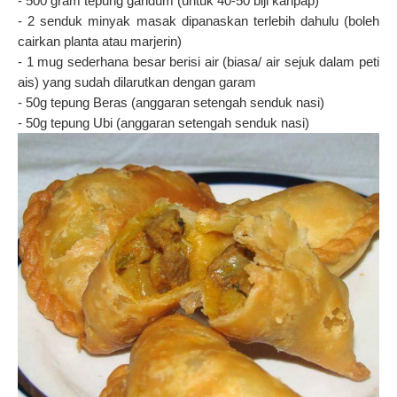
- 500 gram tepung gandum (untuk 40-50 biji karipap)
- 2 senduk minyak masak dipanaskan terlebih dahulu (boleh
cairkan planta atau marjerin)
- 1 mug sederhana besar berisi air (biasa/ air sejuk dalam peti
ais) yang sudah dilarutkan dengan garam
- 50g tepung Beras (anggaran setengah senduk nasi)
- 50g tepung Ubi (anggaran setengah senduk nasi)