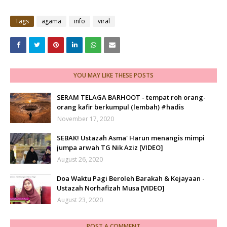
Tags
agama
info
viral
YOU MAY LIKE THESE POSTS
SERAM TELAGA BARHOOT - tempat roh orang-
orang kafir berkumpul (lembah) #hadis
November 17, 2020
SEBAK! Ustazah Asma' Harun menangis mimpi
jumpa arwah TG Nik Aziz [VIDEO]
August 26, 2020
Doa Waktu Pagi Beroleh Barakah & Kejayaan -
Ustazah Norhafizah Musa [VIDEO]
August 23, 2020
POST A COMMENT