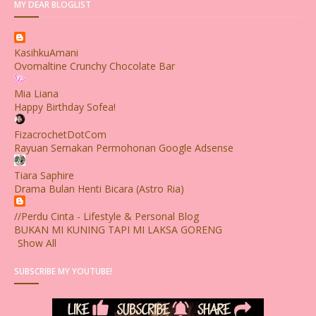
MY DEAR BLOGLIST
KasihkuAmani
Ovomaltine Crunchy Chocolate Bar
Mia Liana
Happy Birthday Sofea!
FizacrochetDotCom
Rayuan Semakan Permohonan Google Adsense
Tiara Saphire
Drama Bulan Henti Bicara (Astro Ria)
//Perdu Cinta - Lifestyle & Personal Blog
BUKAN MI KUNING TAPI MI LAKSA GORENG
Show All
SUBSCRIBE MY YOUTUBE!