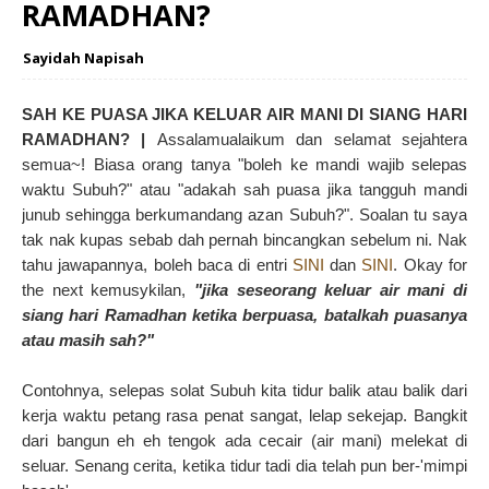
RAMADHAN?
Sayidah Napisah
SAH KE PUASA JIKA KELUAR AIR MANI DI SIANG HARI
RAMADHAN? |
Assalamualaikum dan selamat sejahtera
semua~! Biasa orang tanya "boleh ke mandi wajib selepas
waktu Subuh?" atau "adakah sah puasa jika tangguh mandi
junub sehingga berkumandang azan Subuh?". Soalan tu saya
tak nak kupas sebab dah pernah bincangkan sebelum ni. Nak
tahu jawapannya, boleh baca di entri
SINI
dan
SINI
. Okay for
the next kemusykilan,
"jika seseorang keluar air mani di
siang hari Ramadhan ketika berpuasa, batalkah puasanya
atau masih sah?"
Contohnya, selepas solat Subuh kita tidur balik atau balik dari
kerja waktu petang rasa penat sangat, lelap sekejap. Bangkit
dari bangun eh eh tengok ada cecair (air mani) melekat di
seluar. Senang cerita, ketika tidur tadi dia telah pun ber-'mimpi