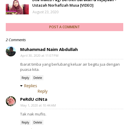
Ustazah Norhafizah Musa [VIDEO]
August 23, 2020
POST A COMMENT
2 Comments
Muhammad Naim Abdullah
April 30, 2020 at 11:07 PM
Ibarat timba yang berlubang keluar air begitu jua dengan
puasa kita.
Reply
Delete
Replies
Reply
PeRdU cINta
May 1, 2020 at 10:44 AM
Tak nak muflis.
Reply
Delete