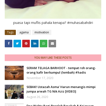
puasa tapi muflis pahala kenapa? #muhasabahdiri
Tags
agama
motivation
YOU MAY LIKE THESE POSTS
SERAM TELAGA BARHOOT - tempat roh orang-
orang kafir berkumpul (lembah) #hadis
November 17, 2020
SEBAK! Ustazah Asma' Harun menangis mimpi
jumpa arwah TG Nik Aziz [VIDEO]
August 26, 2020
Doa Waktu Pagi Beroleh Barakah & Kejayaan -