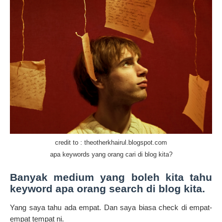
credit to : theotherkhairul.blogspot.com
apa keywords yang orang cari di blog kita?
Banyak medium yang boleh kita tahu
keyword apa orang search di blog kita
.
Yang saya tahu ada empat. Dan saya biasa check di empat-
empat tempat ni.