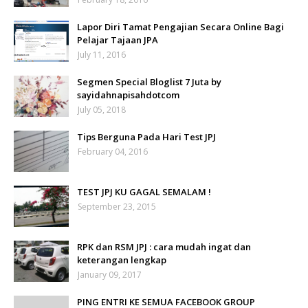
Lapor Diri Tamat Pengajian Secara Online Bagi
Pelajar Tajaan JPA
July 11, 2016
Segmen Special Bloglist 7 Juta by
sayidahnapisahdotcom
July 05, 2018
Tips Berguna Pada Hari Test JPJ
February 04, 2016
TEST JPJ KU GAGAL SEMALAM !
September 23, 2015
RPK dan RSM JPJ : cara mudah ingat dan
keterangan lengkap
January 09, 2017
PING ENTRI KE SEMUA FACEBOOK GROUP