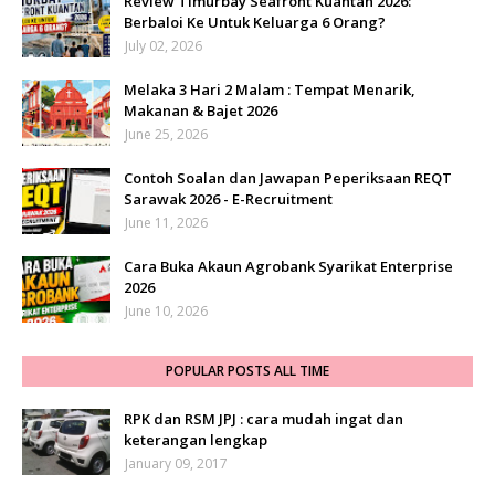
Review Timurbay Seafront Kuantan 2026:
Berbaloi Ke Untuk Keluarga 6 Orang?
July 02, 2026
Melaka 3 Hari 2 Malam : Tempat Menarik,
Makanan & Bajet 2026
June 25, 2026
Contoh Soalan dan Jawapan Peperiksaan REQT
Sarawak 2026 - E-Recruitment
June 11, 2026
Cara Buka Akaun Agrobank Syarikat Enterprise
2026
June 10, 2026
POPULAR POSTS ALL TIME
RPK dan RSM JPJ : cara mudah ingat dan
keterangan lengkap
January 09, 2017