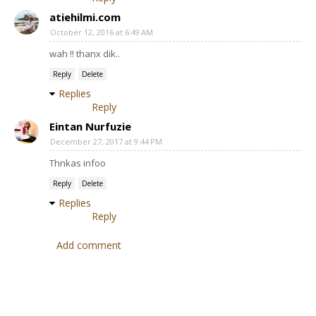
atiehilmi.com
October 12, 2016 at 6:49 AM
wah !! thanx dik..
Reply
Delete
Replies
Reply
Eintan Nurfuzie
December 27, 2017 at 9:44 PM
Thnkas infoo
Reply
Delete
Replies
Reply
Add comment