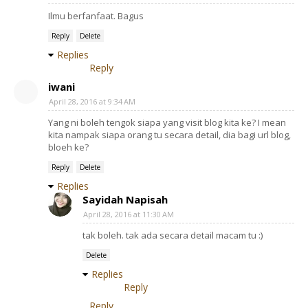
Ilmu berfanfaat. Bagus
Reply
Delete
Replies
Reply
iwani
April 28, 2016 at 9:34 AM
Yang ni boleh tengok siapa yang visit blog kita ke? I mean
kita nampak siapa orang tu secara detail, dia bagi url blog,
bloeh ke?
Reply
Delete
Replies
Sayidah Napisah
April 28, 2016 at 11:30 AM
tak boleh. tak ada secara detail macam tu :)
Delete
Replies
Reply
Reply