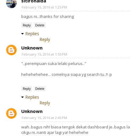
sitirohaida
February 15, 2016 at 1:25 PM
bagus ni...thanks for sharing
Reply
Delete
Replies
Reply
Unknown
February 15, 2016 at 1:55 PM
"..perempuan suka lelaki pelurus.."
hehehehehee... comelnya siapa yg search tu..!! :p
Reply
Delete
Replies
Reply
Unknown
February 15, 2016 at 2:45 PM
wah..bagus nih! biasa tengok dekat dashboard je..bagus la
cikgu ni..nanti ajar lagi ya! hehehehe