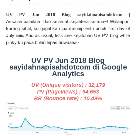
UV PV Jun 2018 Blog sayidahnapisahdotcom |
Assalamualaikum dan selamat sejahtera semua~! Walaupun
kurang sihat, ku gagahkan jua menaip entri untuk first day of
July iniiii. And as usual, let's see kejatuhan UV PV blog white
pinky ku pada bulan lepas huwaaaa~
UV PV Jun 2018 Blog
sayidahnapisahdotcom di Google
Analytics
UV (Unique visitors) : 32,179
PV (Pageviews) : 94,653
BR (Bounce rate) : 10.49%