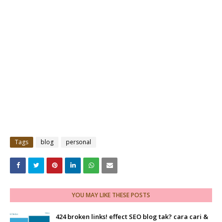
Tags
blog
personal
YOU MAY LIKE THESE POSTS
424 broken links! effect SEO blog tak? cara cari &