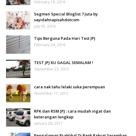
February 18, 2016
Segmen Special Bloglist 7 Juta by
sayidahnapisahdotcom
July 05, 2018
Tips Berguna Pada Hari Test JPJ
February 04, 2016
TEST JPJ KU GAGAL SEMALAM !
September 23, 2015
cara nak tahu lelaki suka perempuan
November 17, 2015
RPK dan RSM JPJ : cara mudah ingat dan
keterangan lengkap
January 09, 2017
Pengalaman Praktikal Di Bank Rakyat Seremban