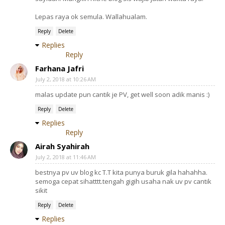
Lepas raya ok semula. Wallahualam.
Reply
Delete
Replies
Reply
Farhana Jafri
July 2, 2018 at 10:26 AM
malas update pun cantik je PV, get well soon adik manis :)
Reply
Delete
Replies
Reply
Airah Syahirah
July 2, 2018 at 11:46 AM
bestnya pv uv blog kc T.T kita punya buruk gila hahahha.
semoga cepat sihatttt.tengah gigih usaha nak uv pv cantik
sikit
Reply
Delete
Replies