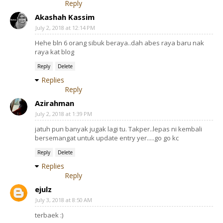
Reply
Akashah Kassim
July 2, 2018 at 12:14 PM
Hehe bln 6 orang sibuk beraya..dah abes raya baru nak
raya kat blog
Reply
Delete
Replies
Reply
Azirahman
July 2, 2018 at 1:39 PM
jatuh pun banyak jugak lagi tu. Takper..lepas ni kembali
bersemangat untuk update entry yer.....go go kc
Reply
Delete
Replies
Reply
ejulz
July 3, 2018 at 8:50 AM
terbaek :)