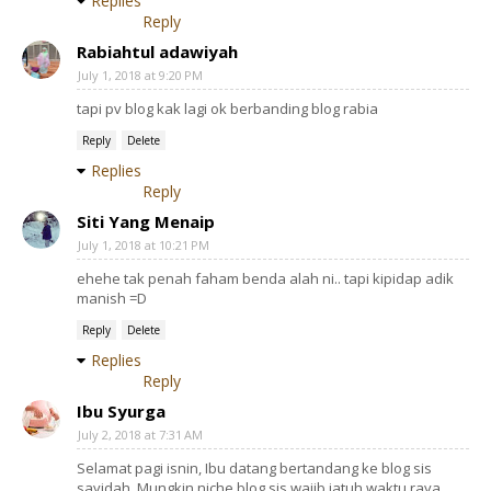
Replies
Reply
Rabiahtul adawiyah
July 1, 2018 at 9:20 PM
tapi pv blog kak lagi ok berbanding blog rabia
Reply
Delete
Replies
Reply
Siti Yang Menaip
July 1, 2018 at 10:21 PM
ehehe tak penah faham benda alah ni.. tapi kipidap adik
manish =D
Reply
Delete
Replies
Reply
Ibu Syurga
July 2, 2018 at 7:31 AM
Selamat pagi isnin, Ibu datang bertandang ke blog sis
sayidah. Mungkin niche blog sis wajib jatuh waktu raya.