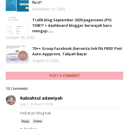
fix it?
November 13, 2020
Trafik blog September 2020 pageviews (PV)
150K?! + dashboard blogger berwajah baru
menguji.......
October 06, 2020
70++ Group Facebook (berserta link fb) FREE! Post
Auto-Appprove, Takyah Bayar
August 10, 2020
POST A COMMENT
10 Comments
Rabiahtul adawiyah
July 1, 2018 at 9:19 PM
hebat pv blog kak
Reply
Delete