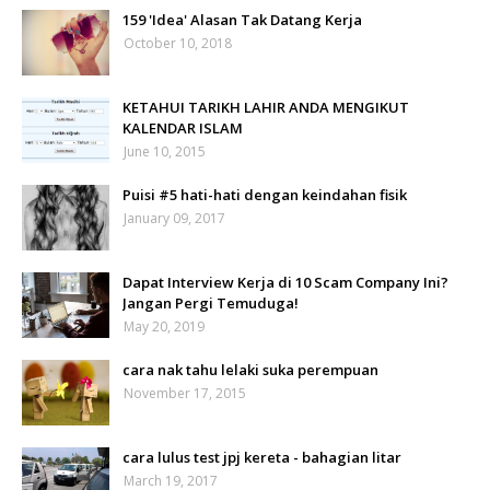
159 'Idea' Alasan Tak Datang Kerja
October 10, 2018
KETAHUI TARIKH LAHIR ANDA MENGIKUT
KALENDAR ISLAM
June 10, 2015
Puisi #5 hati-hati dengan keindahan fisik
January 09, 2017
Dapat Interview Kerja di 10 Scam Company Ini?
Jangan Pergi Temuduga!
May 20, 2019
cara nak tahu lelaki suka perempuan
November 17, 2015
cara lulus test jpj kereta - bahagian litar
March 19, 2017