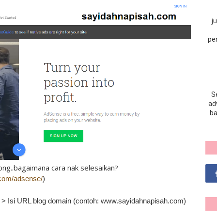
j
pe
S
adv
ba
ong..bagaimana cara nak selesaikan?
com/adsense/
)
 > Isi URL blog domain (contoh: www.sayidahnapisah.com)