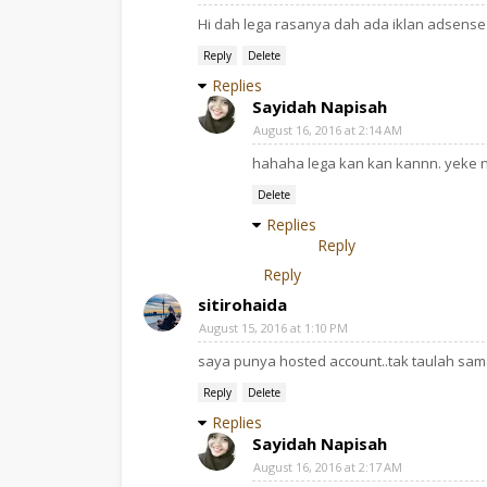
Hi dah lega rasanya dah ada iklan adsense
Reply
Delete
Replies
Sayidah Napisah
August 16, 2016 at 2:14 AM
hahaha lega kan kan kannn. yeke 
Delete
Replies
Reply
Reply
sitirohaida
August 15, 2016 at 1:10 PM
saya punya hosted account..tak taulah sam
Reply
Delete
Replies
Sayidah Napisah
August 16, 2016 at 2:17 AM