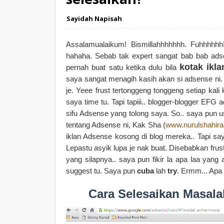
Sayidah Napisah
Assalamualaikum! Bismillahhhhhhh. Fuhhhhh
hahaha. Sebab tak expert sangat bab bab adse
kotak ikl
pernah buat satu ketika dulu bila
saya sangat menagih kasih akan si adsense ni.
je. Yeee frust tertonggeng tonggeng setiap kali
saya time tu. Tapi tapiii.. blogger-blogger EFG
sifu Adsense yang tolong saya. So.. saya pun usa
tentang Adsense ni, Kak Sha (
www.nurulshahir
iklan Adsense kosong di blog mereka.. Tapi say
Lepastu asyik lupa je nak buat. Disebabkan fru
yang silapnya.. saya pun fikir la apa laa yang
suggest tu. Saya pun
cuba
lah
try
. Ermm... Apa
Cara Selesaikan Masal