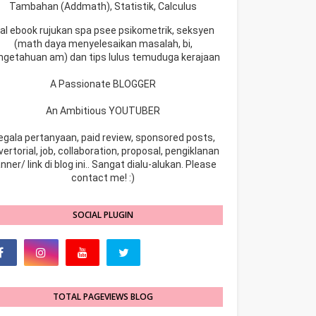
Tambahan (Addmath), Statistik, Calculus
ual ebook rujukan spa psee psikometrik, seksyen
(math daya menyelesaikan masalah, bi,
ngetahuan am) dan tips lulus temuduga kerajaan
A Passionate BLOGGER
An Ambitious YOUTUBER
egala pertanyaan, paid review, sponsored posts,
ertorial, job, collaboration, proposal, pengiklanan
nner/ link di blog ini.. Sangat dialu-alukan. Please
contact me! :)
SOCIAL PLUGIN
TOTAL PAGEVIEWS BLOG