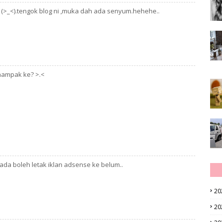
 (>_<).tengok blog ni ,muka dah ada senyum.hehehe..
nampak ke? >.<
ada boleh letak iklan adsense ke belum..
20
20