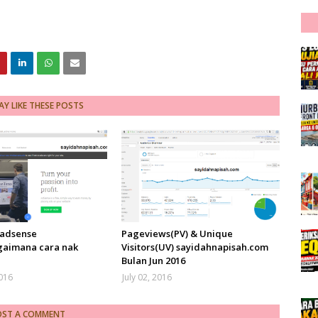
Y LIKE THESE POSTS
 adsense
Pageviews(PV) & Unique
gaimana cara nak
Visitors(UV) sayidahnapisah.com
?
Bulan Jun 2016
2016
July 02, 2016
OST A COMMENT