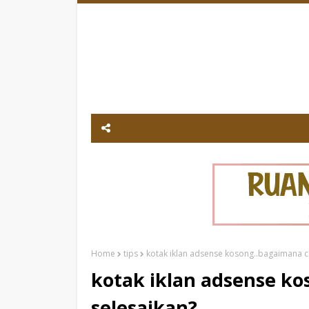
Home
tips
kotak iklan adsense kosong..bagaimana c
kotak iklan adsense k
selesaikan?