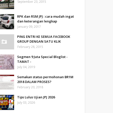
September 23, 2015
RPK dan RSM JPJ : cara mudah ingat
dan keterangan lengkap
January 09, 2017
PING ENTRI KE SEMUA FACEBOOK
GROUP DENGAN SATU KLIK
February 28, 2015
Segmen 9 Juta Special Bloglist -
TAMAT -
July 04, 2019
Semakan status permohonan BR1M
2018 DALAM PROSES?
February 20, 2018
Tips Lulus Ujian JPJ 2026
July 03, 2026