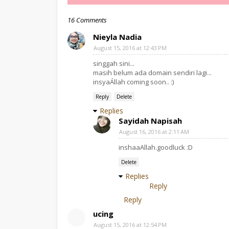
16 Comments
Nieyla Nadia
August 15, 2016 at 12:43 PM
singgah sini...
masih belum ada domain sendiri lagi...
insyaÁllah coming soon.. :)
Reply
Delete
Replies
Sayidah Napisah
August 16, 2016 at 2:11 AM
inshaaAllah.goodluck :D
Delete
Replies
Reply
Reply
ucing
August 15, 2016 at 12:54 PM