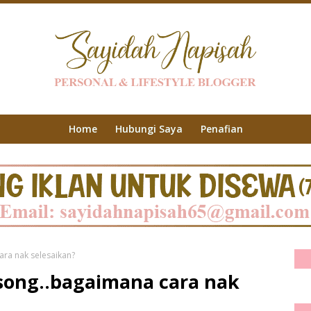
Home
Hubungi Saya
Penafian
ara nak selesaikan?
osong..bagaimana cara nak