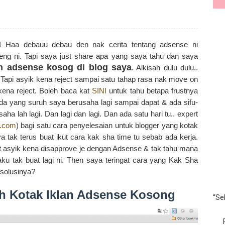
h! Haa debauu debau den nak cerita tentang adsense ni
ng ni. Tapi saya just share apa yang saya tahu dan saya
an adsense kosog di blog saya
. Alkisah dulu dulu..
 Tapi asyik kena reject sampai satu tahap rasa nak move on
 kena reject. Boleh baca kat
SINI
untuk tahu betapa frustnya
 ada yang suruh saya berusaha lagi sampai dapat & ada sifu-
ha lah lagi. Dan lagi dan lagi. Dan ada satu hari tu.. expert
a.com
) bagi satu cara penyelesaian untuk blogger yang kotak
a tak terus buat ikut cara kak sha time tu sebab ada kerja.
st asyik kena disapprove je dengan Adsense & tak tahu mana
 aku tak buat lagi ni. Then saya teringat cara yang Kak Sha
 solusinya?
ah Kotak Iklan Adsense Kosong
“Se