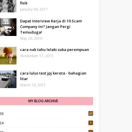
fisik
January 09, 2017
Dapat Interview Kerja di 10 Scam
Company Ini? Jangan Pergi
Temuduga!
May 20, 2019
cara nak tahu lelaki suka perempuan
November 17, 2015
cara lulus test jpj kereta - bahagian
litar
March 19, 2017
MY BLOG ARCHIVE
26
63
24
1