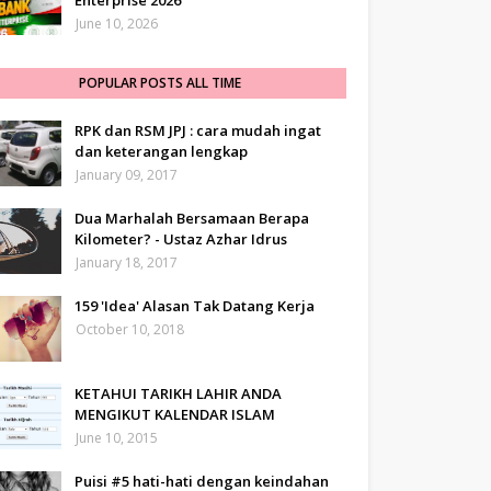
Enterprise 2026
June 10, 2026
POPULAR POSTS ALL TIME
RPK dan RSM JPJ : cara mudah ingat
dan keterangan lengkap
January 09, 2017
Dua Marhalah Bersamaan Berapa
Kilometer? - Ustaz Azhar Idrus
January 18, 2017
159 'Idea' Alasan Tak Datang Kerja
October 10, 2018
KETAHUI TARIKH LAHIR ANDA
MENGIKUT KALENDAR ISLAM
June 10, 2015
Puisi #5 hati-hati dengan keindahan