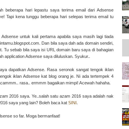
h beberapa hari lepastu saya terima email dari Adsense
ve! Tapi kena tunggu beberapa hari selepas terima email tu
Adsense untuk kali pertama apabila saya masih lagi tiada
ntamu.blogspot.com. Dan bila saya dah ada domain sendiri,
t. Tu sebab bila saya isi URL domain baru saya di bahagian
ah application Adsense saya diluluskan. Syukur..
jaya dapatkan Adsense. Rasa seronok sangat tengok iklan
tengok iklan Adsense kat blog orang je. Ni ada tertempek 4
 macammm.. rasa.. ermmm bagaikan mimpi! Acewah hahaha.
u azam 2016 saya. Ye..salah satu azam 2016 saya adalah nak
016 saya yang lain? Boleh baca kat
SINI
.
dsense so far. Moga bermanfaat!