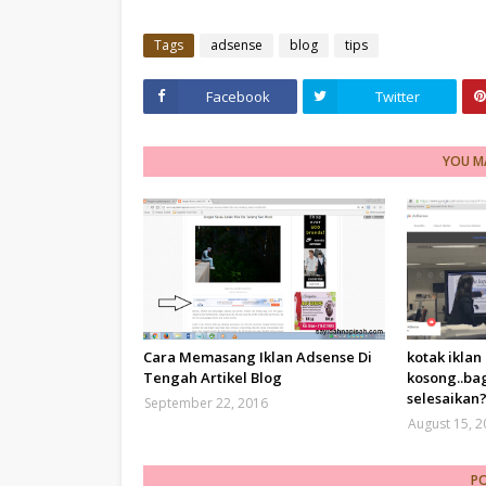
Tags
adsense
blog
tips
Facebook
Twitter
YOU MA
Cara Memasang Iklan Adsense Di
kotak iklan
Tengah Artikel Blog
kosong..ba
selesaikan
September 22, 2016
August 15, 
P