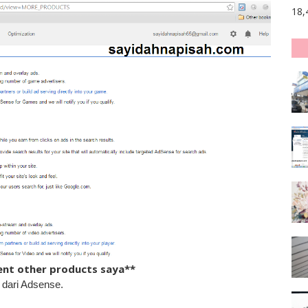
18,
ent other products saya**
 dari Adsense.