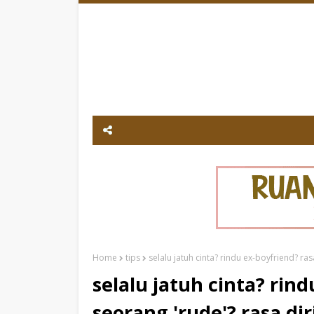
Home
tips
selalu jatuh cinta? rindu ex-boyfriend? ra
selalu jatuh cinta? rind
seorang 'rude'? rasa di