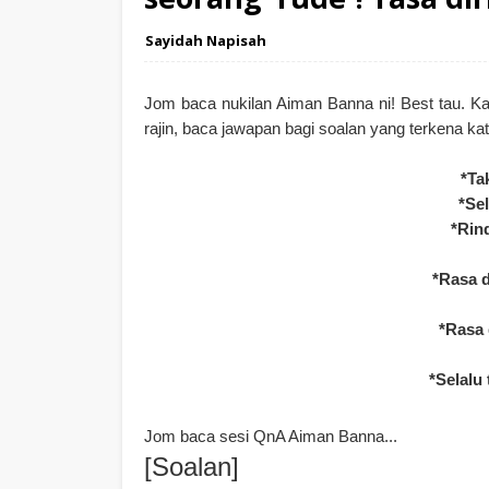
Sayidah Napisah
Jom baca nukilan Aiman Banna ni! Best tau. Kal
rajin, baca jawapan bagi soalan yang terkena kat 
*Ta
*Sel
*Rin
*Rasa d
*Rasa 
*Selalu
Jom baca sesi QnA Aiman Banna...
[Soalan]