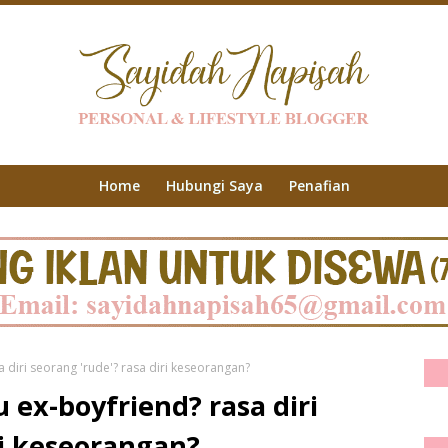
Home
Hubungi Saya
Penafian
sa diri seorang 'rude'? rasa diri keseorangan?
u ex-boyfriend? rasa diri
ri keseorangan?