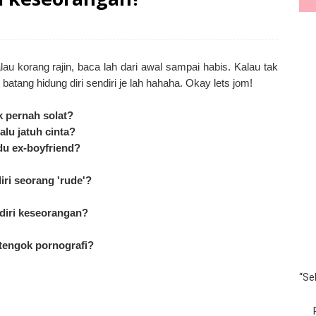
au korang rajin, baca lah dari awal sampai habis. Kalau tak
batang hidung diri sendiri je lah hahaha. Okay lets jom!
k pernah solat?
alu jatuh cinta?
du ex-boyfriend?
iri seorang 'rude'?
diri keseorangan?
 tengok pornografi?
“Se