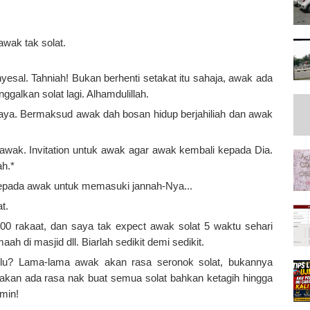
awak tak solat.
esal. Tahniah! Bukan berhenti setakat itu sahaja, awak ada
ggalkan solat lagi. Alhamdulillah.
saya. Bermaksud awak dah bosan hidup berjahiliah dan awak
k awak. Invitation untuk awak agar awak kembali kepada Dia.
ah.*
 kepada awak untuk memasuki jannah-Nya...
at.
100 rakaat, dan saya tak expect awak solat 5 waktu sehari
ah di masjid dll. Biarlah sedikit demi sedikit.
ulu? Lama-lama awak akan rasa seronok solat, bukannya
 akan ada rasa nak buat semua solat bahkan ketagih hingga
amin!