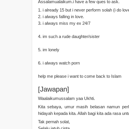
Assalamualaikum.i have a few ques to ask.
1. i already 15 but i never perform solah (i do lov
2. i always falling in love.
3. i always miss my ex 24/7
4. im such a rude daughter/sister
5. im lonely
6. i always watch porn
help me please i want to come back to Islam
[Jawapan]
Waalaikumussalam yaa Ukhti.
Kita sebaya, umur masih belasan namun perlu
hidayah kepada kita. Allah bagi kita ada rasa untu
Tak pernah solat,
Selalu jatuh cinta,