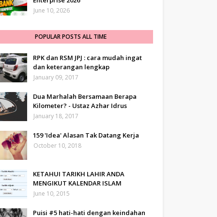
Enterprise 2026
June 10, 2026
POPULAR POSTS ALL TIME
RPK dan RSM JPJ : cara mudah ingat
dan keterangan lengkap
January 09, 2017
Dua Marhalah Bersamaan Berapa
Kilometer? - Ustaz Azhar Idrus
January 18, 2017
159 'Idea' Alasan Tak Datang Kerja
October 10, 2018
KETAHUI TARIKH LAHIR ANDA
MENGIKUT KALENDAR ISLAM
June 10, 2015
Puisi #5 hati-hati dengan keindahan