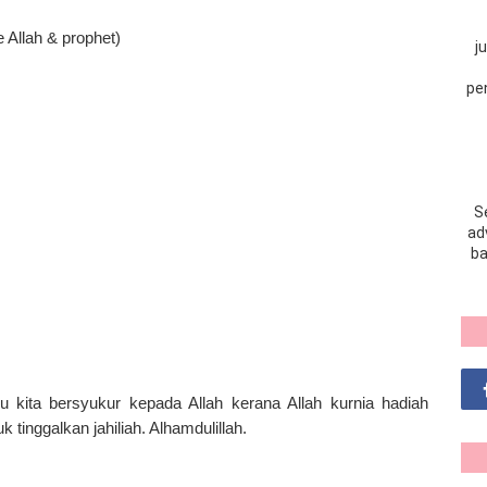
e Allah & prophet)
j
pe
S
adv
ba
 kita bersyukur kepada Allah kerana Allah kurnia hadiah
k tinggalkan jahiliah. Alhamdulillah.