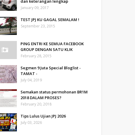
dan keterangan lengkap
January 09, 2017
TEST JPJ KU GAGAL SEMALAM !
September 23, 2015
PING ENTRI KE SEMUA FACEBOOK
GROUP DENGAN SATU KLIK
February 28, 2015
Segmen 9 Juta Special Bloglist -
TAMAT -
July 04, 2019
Semakan status permohonan BR1M
2018 DALAM PROSES?
February 20, 2018
Tips Lulus Ujian JPJ 2026
July 03, 2026