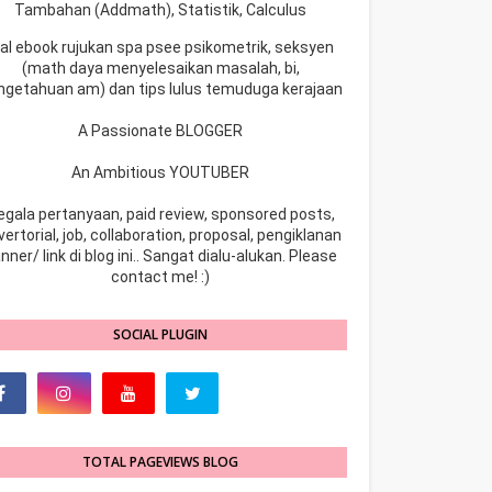
Tambahan (Addmath), Statistik, Calculus
ual ebook rujukan spa psee psikometrik, seksyen
(math daya menyelesaikan masalah, bi,
ngetahuan am) dan tips lulus temuduga kerajaan
A Passionate BLOGGER
An Ambitious YOUTUBER
egala pertanyaan, paid review, sponsored posts,
ertorial, job, collaboration, proposal, pengiklanan
nner/ link di blog ini.. Sangat dialu-alukan. Please
contact me! :)
SOCIAL PLUGIN
TOTAL PAGEVIEWS BLOG