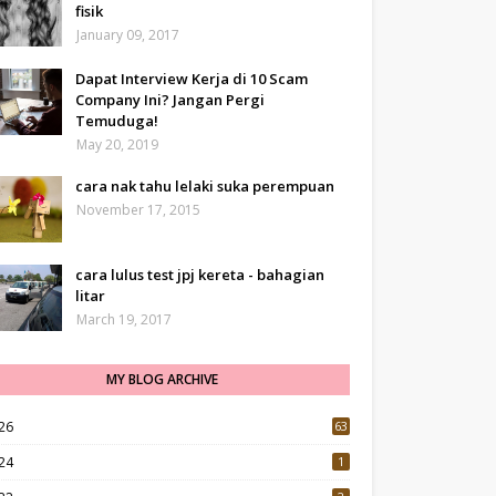
fisik
January 09, 2017
Dapat Interview Kerja di 10 Scam
Company Ini? Jangan Pergi
Temuduga!
May 20, 2019
cara nak tahu lelaki suka perempuan
November 17, 2015
cara lulus test jpj kereta - bahagian
litar
March 19, 2017
MY BLOG ARCHIVE
26
63
24
1