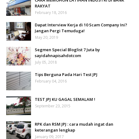
CARA MEMOHON LATIHAN INDUSTRI DI BANK
RAKYAT
February 18, 2016
Dapat Interview Kerja di 10 Scam Company Ini?
Jangan Pergi Temuduga!
May 20, 2019
Segmen Special Bloglist 7 Juta by
sayidahnapisahdotcom
July 05, 2018
Tips Berguna Pada Hari Test JPJ
February 04, 2016
TEST JPJ KU GAGAL SEMALAM !
September 23, 2015
RPK dan RSM JPJ : cara mudah ingat dan
keterangan lengkap
January 09, 2017