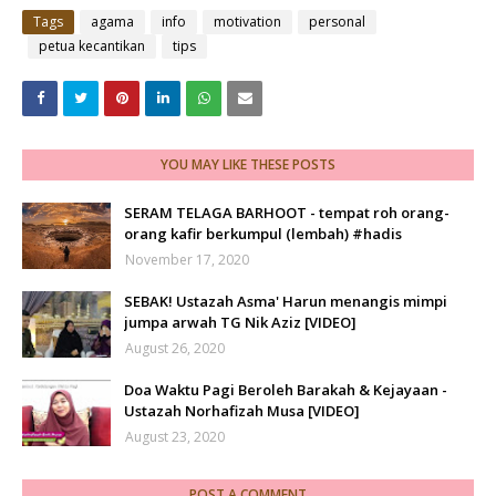
Tags
agama
info
motivation
personal
petua kecantikan
tips
YOU MAY LIKE THESE POSTS
SERAM TELAGA BARHOOT - tempat roh orang-
orang kafir berkumpul (lembah) #hadis
November 17, 2020
SEBAK! Ustazah Asma' Harun menangis mimpi
jumpa arwah TG Nik Aziz [VIDEO]
August 26, 2020
Doa Waktu Pagi Beroleh Barakah & Kejayaan -
Ustazah Norhafizah Musa [VIDEO]
August 23, 2020
POST A COMMENT