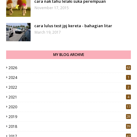
cara nak tahu lelaki suka perempuan
November 17, 2015
cara lulus test jpj kereta - bahagian litar
March 19, 2017
MY BLOG ARCHIVE
2026
63
2024
1
2022
2
2021
4
2020
17
7
2019
28
3
2018
39
9
2017
47